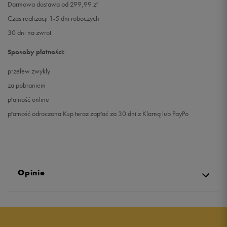
Darmowa dostawa od 299,99 zł
Czas realizacji 1-5 dni roboczych
30 dni na zwrot
Sposoby płatności:
przelew zwykły
za pobraniem
płatność online
płatność odroczona Kup teraz zapłać za 30 dni z Klarną lub PayPo
Opinie
Produkt nie posiada recenzji