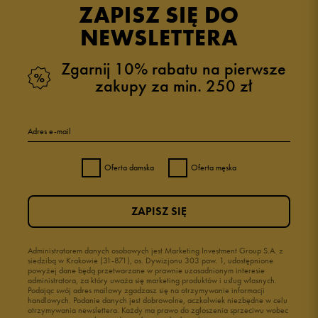
ZAPISZ SIĘ DO
NEWSLETTERA
Zgarnij 10% rabatu na pierwsze
zakupy za min. 250 zł
Adres e-mail
Oferta damska
Oferta męska
ZAPISZ SIĘ
Administratorem danych osobowych jest Marketing Investment Group S.A. z
siedzibą w Krakowie (31-871), os. Dywizjonu 303 paw. 1, udostępnione
powyżej dane będą przetwarzane w prawnie uzasadnionym interesie
administratora, za który uważa się marketing produktów i usług własnych.
Podając swój adres mailowy zgadzasz się na otrzymywanie informacji
handlowych. Podanie danych jest dobrowolne, aczkolwiek niezbędne w celu
otrzymywania newslettera. Każdy ma prawo do zgłoszenia sprzeciwu wobec