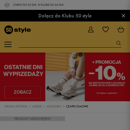
ZWROT DO 30 DNI. W KLUBIE DO 60 DNI.
×
Dołącz do Klubu 50 style
STRONA GŁÓWNA
MĘSKIE
AKCESORIA
CZAPKI ZIMOWE
PRODUKT NIEDOSTĘPNY