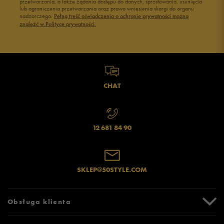
przetwarzania, a także żądania dostępu do danych, sprostowania, usunięcia
lub ograniczenia przetwarzania oraz prawo wniesienia skargi do organu
nadzorczego.
Pełną treść oświadczenia o ochronie prywatności można
znaleźć w Polityce prywatności.
CHAT
12 681 84 90
SKLEP@50STYLE.COM
Obsługa klienta
Centrum Pomocy