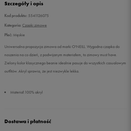
Szczegóły i opis
Kod produktu:
5541126075
Kategoria:
Czapki zimowe
Płeć:
Męskie
Uniwersalna propozycja zimowa od marki O'NEILL. Wygodna czapka do
noszenia na co dzień, z podwijanym materiałem, to zimowy must have.
Zielony kolor klasycznego beanie idealnie pasuje do wszystkich casualowym
outfitów. Akryl sprawia, że jest niezwykle lekka.
Materiał:100% akryl
Dostawa i płatność