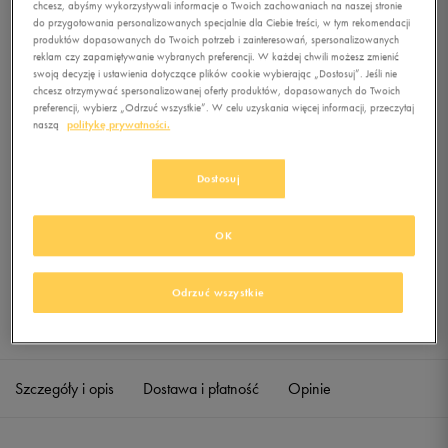
chcesz, abyśmy wykorzystywali informacje o Twoich zachowaniach na naszej stronie
AC BLITZ BE
do przygotowania personalizowanych specjalnie dla Ciebie treści, w tym rekomendacji
produktów dopasowanych do Twoich potrzeb i zainteresowań, spersonalizowanych
0.0
(
0
)
reklam czy zapamiętywanie wybranych preferencji. W każdej chwili możesz zmienić
swoją decyzję i ustawienia dotyczące plików cookie wybierając „Dostosuj”. Jeśli nie
0
zł
z Vat
chcesz otrzymywać spersonalizowanej oferty produktów, dopasowanych do Twoich
preferencji, wybierz „Odrzuć wszystkie”. W celu uzyskania więcej informacji, przeczytaj
+ 0 PKT W
KLUBIE 50 STYLE
naszą
politykę prywatności.
Dostosuj
Produkt niedostępny
Jeśli artykuł będzie ponownie dostępny, otrzymasz od nas powiadomienie.
OK
Wybierz rozmiar
Odrzuć wszystkie
Sprawdź dostępność w salonach
ONE SIZE
Powiadom o dostępności
Szczegóły i opis
Dostawa i płatność
Opinie