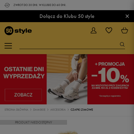
ZWROT DO 30 DNI. W KLUBIE DO 60 DNI.
×
Dołącz do Klubu 50 style
STRONA GŁÓWNA
DAMSKIE
AKCESORIA
CZAPKI ZIMOWE
PRODUKT NIEDOSTĘPNY