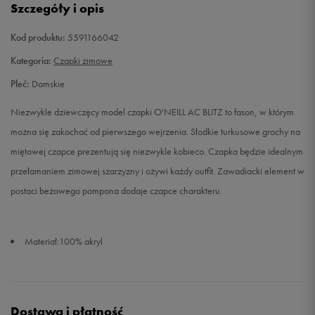
Szczegóły i opis
Kod produktu:
5591166042
Kategoria:
Czapki zimowe
Płeć:
Damskie
Niezwykle dziewczęcy model czapki O'NEILL AC BLITZ to fason, w którym
można się zakochać od pierwszego wejrzenia. Słodkie turkusowe grochy na
miętowej czapce prezentują się niezwykle kobieco. Czapka będzie idealnym
przełamaniem zimowej szarzyzny i ożywi każdy outfit. Zawadiacki element w
postaci beżowego pompona dodaje czapce charakteru.
Materiał:100% akryl
Dostawa i płatność