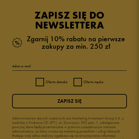
ZAPISZ SIĘ DO
NEWSLETTERA
Zgarnij 10% rabatu na pierwsze
zakupy za min. 250 zł
Adres e-mail
Oferta damska
Oferta męska
ZAPISZ SIĘ
Administratorem danych osobowych jest Marketing Investment Group S.A. z
siedzibą w Krakowie (31-871), os. Dywizjonu 303 paw. 1, udostępnione
powyżej dane będą przetwarzane w prawnie uzasadnionym interesie
administratora, za który uważa się marketing produktów i usług własnych.
Podając swój adres mailowy zgadzasz się na otrzymywanie informacji