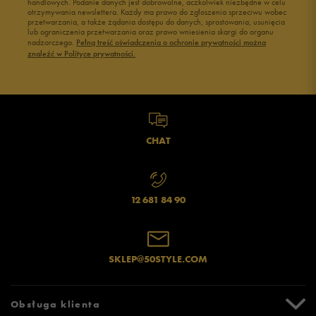
handlowych. Podanie danych jest dobrowolne, aczkolwiek niezbędne w celu
otrzymywania newslettera. Każdy ma prawo do zgłoszenia sprzeciwu wobec
przetwarzania, a także żądania dostępu do danych, sprostowania, usunięcia
lub ograniczenia przetwarzania oraz prawo wniesienia skargi do organu
nadzorczego.
Pełną treść oświadczenia o ochronie prywatności można
znaleźć w Polityce prywatności.
CHAT
12 681 84 90
SKLEP@50STYLE.COM
Obsługa klienta