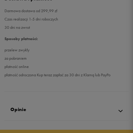
Darmowa dostawa od 299,99 zł
Czas realizacji 1-5 dni roboczych
30 dni na zwrot
Sposoby płatności:
przelew zwykły
za pobraniem
płatność online
płatność odroczona Kup teraz zapłać za 30 dni z Klarną lub PayPo
Opinie
Produkt nie posiada recenzji