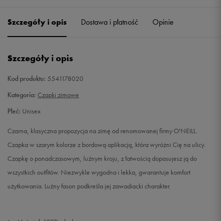
Szczegóły i opis
Dostawa i płatność
Opinie
Szczegóły i opis
Kod produktu:
5541178020
Kategoria:
Czapki zimowe
Płeć:
Unisex
Czarna, klasyczna propozycja na zimę od renomowanej firmy O'NEILL.
Czapka w szarym kolorze z bordową aplikacją, która wyróżni Cię na ulicy.
Czapkę o ponadczasowym, luźnym kroju, z łatwością dopasujesz ją do
wszystkich outfitów. Niezwykle wygodna i lekka, gwarantuje komfort
użytkowania. Luźny fason podkreśla jej zawadiacki charakter.