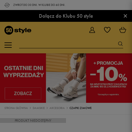
ZWROT DO 30 DNI. W KLUBIE DO 60 DNI.
×
Dołącz do Klubu 50 style
STRONA GŁÓWNA
DAMSKIE
AKCESORIA
CZAPKI ZIMOWE
PRODUKT NIEDOSTĘPNY