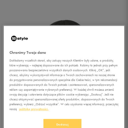
Chronimy Twoje dane
Dokładamy wszelkich starań, aby zakupy naszych Klientów były udane, a produkty,
które wybierają – najlepiej dopasowane do ich potrzeb. Robimy to jednak przy pełnym
poszanowaniu bezpieczeństwa wszystkich danych osobowych. Kliknij „OK”, jeśli
chcesz, abyśmy wykorzystywali informacje o Twoich zachowaniach na naszej stronie
do przygotowania personalizowanych specjalnie dla Ciebie treści, w tym rekomendacji
produktów dopasowanych do Twoich potrzeb i zainteresowań, spersonalizowanych
reklam czy zapamiętywanie wybranych preferencji. W każdej chwili możesz zmienić
swoją decyzję i ustawienia dotyczące plików cookie wybierając „Dostosuj”. Jeśli nie
chcesz otrzymywać spersonalizowanej oferty produktów, dopasowanych do Twoich
preferencji, wybierz „Odrzuć wszystkie”. W celu uzyskania więcej informacji, przeczytaj
1/2
naszą
politykę prywatności.
Dostosuj