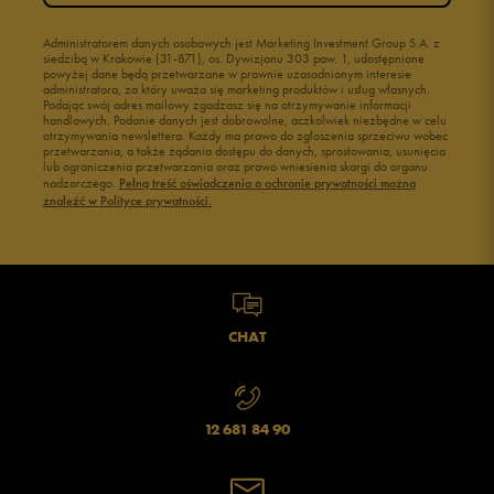
Administratorem danych osobowych jest Marketing Investment Group S.A. z
siedzibą w Krakowie (31-871), os. Dywizjonu 303 paw. 1, udostępnione
powyżej dane będą przetwarzane w prawnie uzasadnionym interesie
administratora, za który uważa się marketing produktów i usług własnych.
Podając swój adres mailowy zgadzasz się na otrzymywanie informacji
handlowych. Podanie danych jest dobrowolne, aczkolwiek niezbędne w celu
otrzymywania newslettera. Każdy ma prawo do zgłoszenia sprzeciwu wobec
przetwarzania, a także żądania dostępu do danych, sprostowania, usunięcia
lub ograniczenia przetwarzania oraz prawo wniesienia skargi do organu
nadzorczego.
Pełną treść oświadczenia o ochronie prywatności można
znaleźć w Polityce prywatności.
CHAT
12 681 84 90