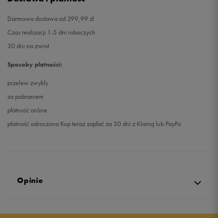
Darmowa dostawa od 299,99 zł
Czas realizacji 1-5 dni roboczych
30 dni na zwrot
Sposoby płatności:
przelew zwykły
za pobraniem
płatność online
płatność odroczona Kup teraz zapłać za 30 dni z Klarną lub PayPo
Opinie
Produkt nie posiada recenzji