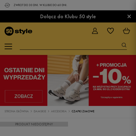
ZWROT DO 30 DNI. W KLUBIE DO 60 DNI.
×
Dołącz do Klubu 50 style
STRONA GŁÓWNA
DAMSKIE
AKCESORIA
CZAPKI ZIMOWE
PRODUKT NIEDOSTĘPNY