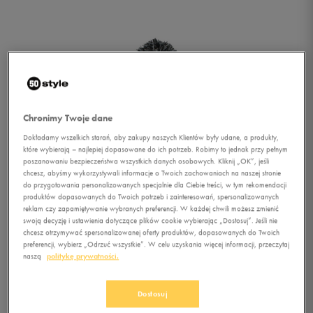
Chronimy Twoje dane
Dokładamy wszelkich starań, aby zakupy naszych Klientów były udane, a produkty,
które wybierają – najlepiej dopasowane do ich potrzeb. Robimy to jednak przy pełnym
poszanowaniu bezpieczeństwa wszystkich danych osobowych. Kliknij „OK”, jeśli
chcesz, abyśmy wykorzystywali informacje o Twoich zachowaniach na naszej stronie
do przygotowania personalizowanych specjalnie dla Ciebie treści, w tym rekomendacji
produktów dopasowanych do Twoich potrzeb i zainteresowań, spersonalizowanych
1/1
reklam czy zapamiętywanie wybranych preferencji. W każdej chwili możesz zmienić
swoją decyzję i ustawienia dotyczące plików cookie wybierając „Dostosuj”. Jeśli nie
chcesz otrzymywać spersonalizowanej oferty produktów, dopasowanych do Twoich
preferencji, wybierz „Odrzuć wszystkie”. W celu uzyskania więcej informacji, przeczytaj
naszą
politykę prywatności.
Dostosuj
O'NEILL CZAPKA ZIMOWA