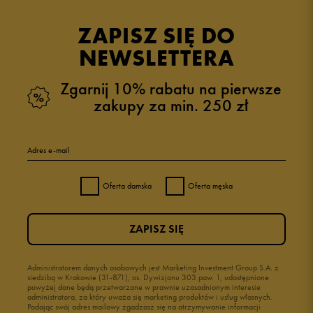
ZAPISZ SIĘ DO
NEWSLETTERA
Zgarnij 10% rabatu na pierwsze
zakupy za min. 250 zł
Adres e-mail
Oferta damska
Oferta męska
ZAPISZ SIĘ
Administratorem danych osobowych jest Marketing Investment Group S.A. z
siedzibą w Krakowie (31-871), os. Dywizjonu 303 paw. 1, udostępnione
powyżej dane będą przetwarzane w prawnie uzasadnionym interesie
administratora, za który uważa się marketing produktów i usług własnych.
Podając swój adres mailowy zgadzasz się na otrzymywanie informacji