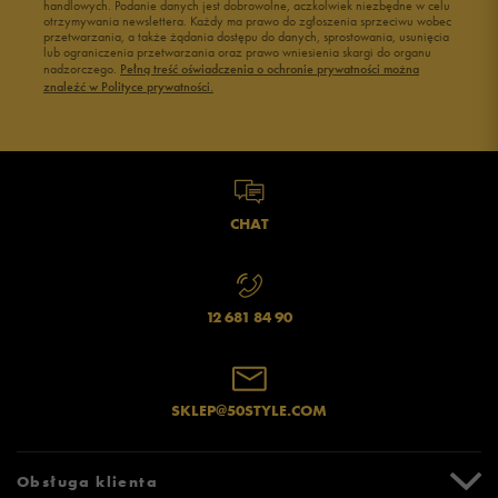
handlowych. Podanie danych jest dobrowolne, aczkolwiek niezbędne w celu
otrzymywania newslettera. Każdy ma prawo do zgłoszenia sprzeciwu wobec
przetwarzania, a także żądania dostępu do danych, sprostowania, usunięcia
lub ograniczenia przetwarzania oraz prawo wniesienia skargi do organu
nadzorczego.
Pełną treść oświadczenia o ochronie prywatności można
znaleźć w Polityce prywatności.
CHAT
12 681 84 90
SKLEP@50STYLE.COM
Obsługa klienta