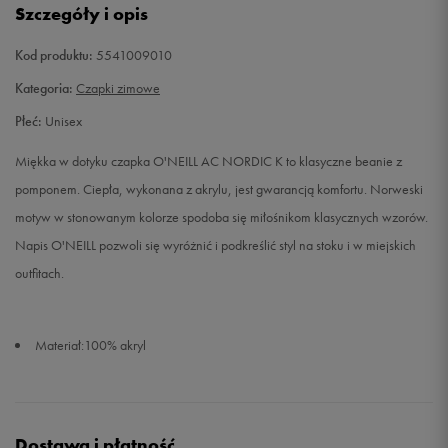
Szczegóły i opis
Kod produktu:
5541009010
Kategoria:
Czapki zimowe
Płeć:
Unisex
Miękka w dotyku czapka O'NEILL AC NORDIC K to klasyczne beanie z
pomponem. Ciepła, wykonana z akrylu, jest gwarancją komfortu. Norweski
motyw w stonowanym kolorze spodoba się miłośnikom klasycznych wzorów.
Napis O'NEILL pozwoli się wyróżnić i podkreślić styl na stoku i w miejskich
outfitach.
Materiał:100% akryl
Dostawa i płatność