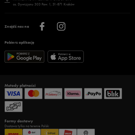
os. Dywizjonu 303 Paw. 1, 31-871 Kraków
Więcej >
Klub 50 style
Regulamin sklepu 50 style
Praca
Regulamin aplikacji 50 style
Informacje o firmie
Więcej regulaminów >
Znajdź nas na
Pobierz aplikację
Metody płatności
Formy dostawy
Dostawa tylko na terenie Polski