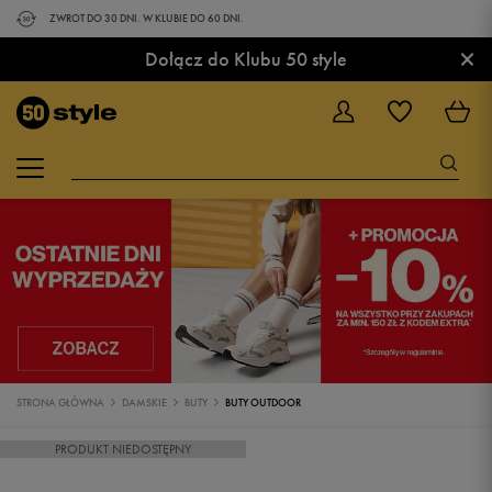
ZWROT DO 30 DNI. W KLUBIE DO 60 DNI.
×
Dołącz do Klubu 50 style
STRONA GŁÓWNA
DAMSKIE
BUTY
BUTY OUTDOOR
PRODUKT NIEDOSTĘPNY