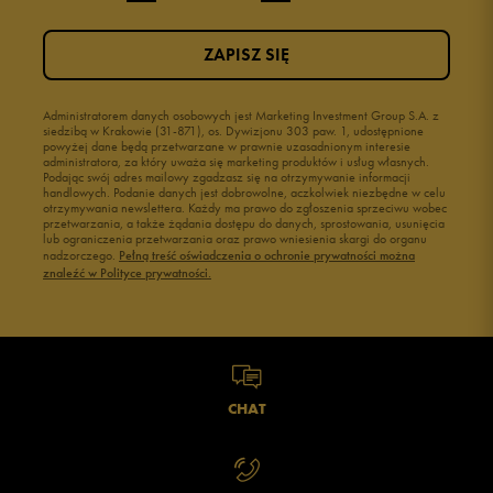
ZAPISZ SIĘ
Administratorem danych osobowych jest Marketing Investment Group S.A. z
siedzibą w Krakowie (31-871), os. Dywizjonu 303 paw. 1, udostępnione
powyżej dane będą przetwarzane w prawnie uzasadnionym interesie
administratora, za który uważa się marketing produktów i usług własnych.
Podając swój adres mailowy zgadzasz się na otrzymywanie informacji
handlowych. Podanie danych jest dobrowolne, aczkolwiek niezbędne w celu
otrzymywania newslettera. Każdy ma prawo do zgłoszenia sprzeciwu wobec
przetwarzania, a także żądania dostępu do danych, sprostowania, usunięcia
lub ograniczenia przetwarzania oraz prawo wniesienia skargi do organu
nadzorczego.
Pełną treść oświadczenia o ochronie prywatności można
znaleźć w Polityce prywatności.
CHAT