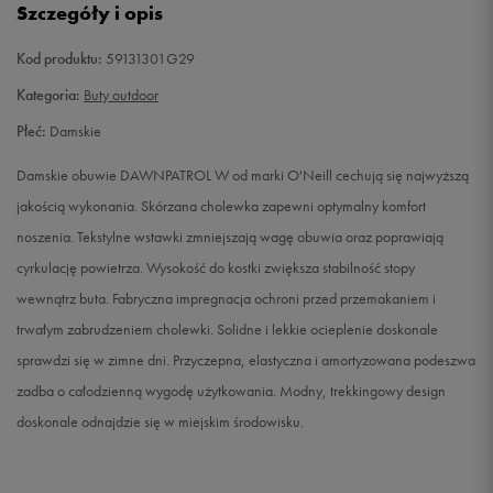
Szczegóły i opis
38
24 cm
Powiadom o dostępności
Kod produktu:
59131301G29
39
25 cm
Powiadom o dostępności
Kategoria:
Buty outdoor
Płeć:
Damskie
40
25,5 cm
Powiadom o dostępności
Damskie obuwie DAWNPATROL W od marki O'Neill cechują się najwyższą
41
26,5 cm
Powiadom o dostępności
jakością wykonania. Skórzana cholewka zapewni optymalny komfort
noszenia. Tekstylne wstawki zmniejszają wagę obuwia oraz poprawiają
cyrkulację powietrza. Wysokość do kostki zwiększa stabilność stopy
wewnątrz buta. Fabryczna impregnacja ochroni przed przemakaniem i
trwałym zabrudzeniem cholewki. Solidne i lekkie ocieplenie doskonale
sprawdzi się w zimne dni. Przyczepna, elastyczna i amortyzowana podeszwa
zadba o całodzienną wygodę użytkowania. Modny, trekkingowy design
doskonale odnajdzie się w miejskim środowisku.