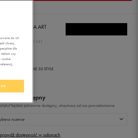
EILL FTW MOYA ART
asowane do ich
0.0
(
0
)
śli chcesz,
ecjalnie dla
,99
zł
z Vat
 reklam czy
w cookie
eferencji,
+ 100 PKT W
KLUBIE 50 STYLE
OK
odukt niedostępny
i artykuł będzie ponownie dostępny, otrzymasz od nas powiadomienie.
bierz rozmiar
prawdź dostępność w salonach
Rozmiary EU
Rozmiary US