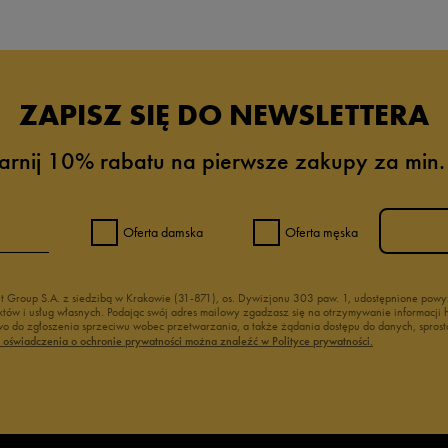
ZAPISZ SIĘ DO NEWSLETTERA
arnij 10% rabatu na pierwsze zakupy za min.
Oferta damska
Oferta męska
nt Group S.A. z siedzibą w Krakowie (31-871), os. Dywizjonu 303 paw. 1, udostępnione po
duktów i usług własnych. Podając swój adres mailowy zgadzasz się na otrzymywanie informacj
 do zgłoszenia sprzeciwu wobec przetwarzania, a także żądania dostępu do danych, sprost
ć oświadczenia o ochronie prywatności można znaleźć w Polityce prywatności.