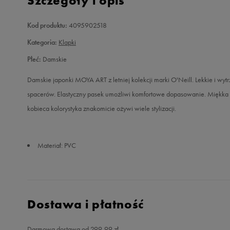
Szczegóły i opis
Kod produktu:
4095902518
Kategoria:
Klapki
Płeć:
Damskie
Damskie japonki MOYA ART z letniej kolekcji marki O'Neill. Lekkie i w
spacerów. Elastyczny pasek umożliwi komfortowe dopasowanie. Miękk
kobieca kolorystyka znakomicie ożywi wiele stylizacji.
Materiał: PVC
Dostawa i płatność
Darmowa dostawa od 299,99 zł