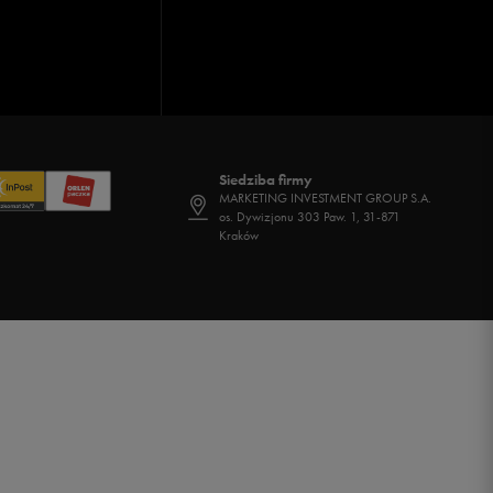
Siedziba firmy
MARKETING INVESTMENT GROUP S.A.
os. Dywizjonu 303 Paw. 1, 31-871
Kraków