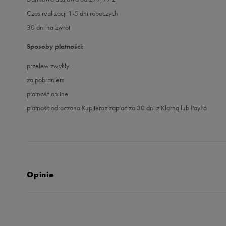
Czas realizacji 1-5 dni roboczych
30 dni na zwrot
Sposoby płatności:
przelew zwykły
za pobraniem
płatność online
płatność odroczona Kup teraz zapłać za 30 dni z Klarną lub PayPo
Opinie
Produkt nie posia