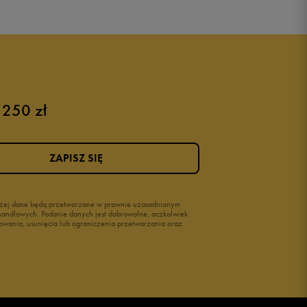
 250 zł
ZAPISZ SIĘ
wyżej dane będą przetwarzane w prawnie uzasadnionym
i handlowych. Podanie danych jest dobrowolne, aczkolwiek
owania, usunięcia lub ograniczenia przetwarzania oraz