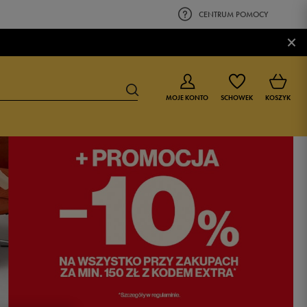
CENTRUM POMOCY
×
MOJE KONTO
SCHOWEK
KOSZYK
BUTY DLA CHŁOPCA
BUTY DLA DZIEWCZYNKI
0-4 lat
0-4 lat
4-8 lat
4-8 lat
9-16 lat
9-16 lat