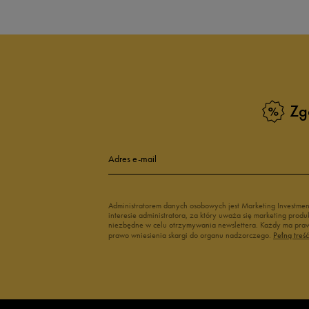
Zg
Adres e-mail
Administratorem danych osobowych jest Marketing Investme
interesie administratora, za który uważa się marketing pro
niezbędne w celu otrzymywania newslettera. Każdy ma prawo
prawo wniesienia skargi do organu nadzorczego.
Pełną treś