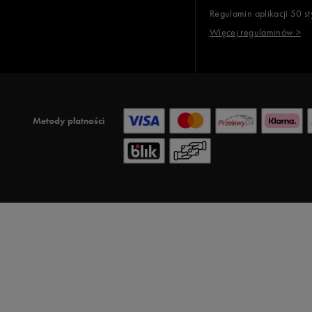
Regulamin aplikacji 50 st
Więcej regulaminów >
Metody płatności