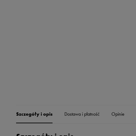
Skechers
Timberland
Umbro
Under Armour
Up8
U.S. Polo ASSN.
Vans
Szczegóły i opis
Dostawa i płatność
Opinie