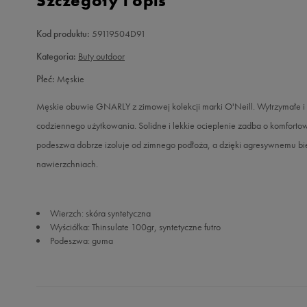
Szczegóły i opis
Kod produktu:
59119504D91
Kategoria:
Buty outdoor
Płeć:
Męskie
Męskie obuwie GNARLY z zimowej kolekcji marki O'Neill. Wytrzymałe i 
codziennego użytkowania. Solidne i lekkie ocieplenie zadba o komfort
podeszwa dobrze izoluje od zimnego podłoża, a dzięki agresywnemu bież
nawierzchniach.
Wierzch: skóra syntetyczna
Wyściółka: Thinsulate 100gr, syntetyczne futro
Podeszwa: guma