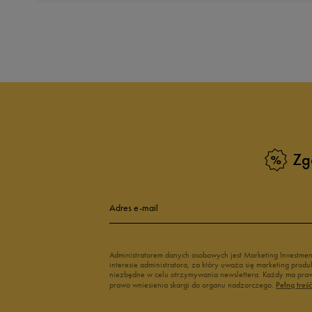
Produkt nie posia
Zg
Adres e-mail
Administratorem danych osobowych jest Marketing Investme
interesie administratora, za który uważa się marketing pro
niezbędne w celu otrzymywania newslettera. Każdy ma prawo
prawo wniesienia skargi do organu nadzorczego.
Pełną treś