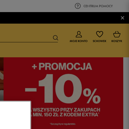
CENTRUM POMOCY
×
MOJE KONTO
SCHOWEK
KOSZYK
BUTY DLA CHŁOPCA
BUTY DLA DZIEWCZYNKI
0-4 lat
0-4 lat
4-8 lat
4-8 lat
9-16 lat
9-16 lat