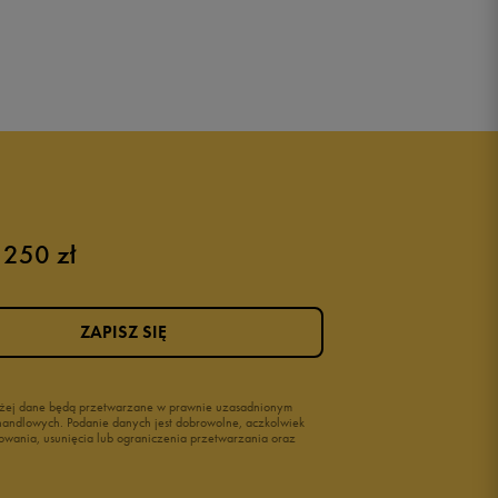
 250 zł
ZAPISZ SIĘ
wyżej dane będą przetwarzane w prawnie uzasadnionym
i handlowych. Podanie danych jest dobrowolne, aczkolwiek
owania, usunięcia lub ograniczenia przetwarzania oraz