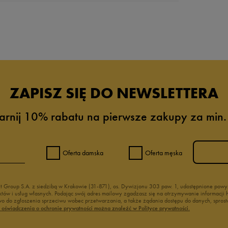
da recenzji
ZAPISZ SIĘ DO NEWSLETTERA
arnij 10% rabatu na pierwsze zakupy za min.
Oferta damska
Oferta męska
nt Group S.A. z siedzibą w Krakowie (31-871), os. Dywizjonu 303 paw. 1, udostępnione po
duktów i usług własnych. Podając swój adres mailowy zgadzasz się na otrzymywanie informacj
 do zgłoszenia sprzeciwu wobec przetwarzania, a także żądania dostępu do danych, sprost
ć oświadczenia o ochronie prywatności można znaleźć w Polityce prywatności.