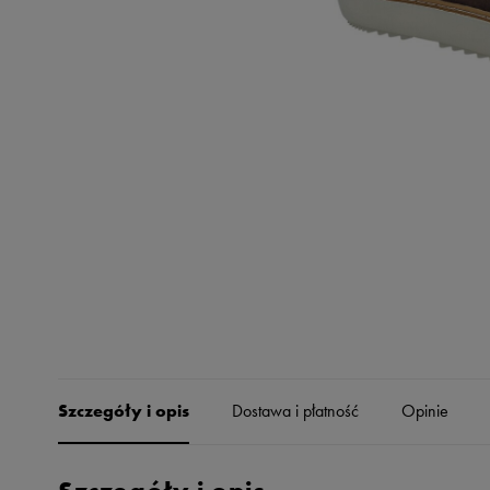
Skechers
Timberland
Umbro
Under Armour
Up8
U.S. Polo ASSN.
Vans
Szczegóły i opis
Dostawa i płatność
Opinie