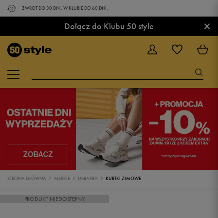
ZWROT DO 30 DNI. W KLUBIE DO 60 DNI.
×
Dołącz do Klubu 50 style
STRONA GŁÓWNA
MĘSKIE
UBRANIA
KURTKI ZIMOWE
PRODUKT NIEDOSTĘPNY