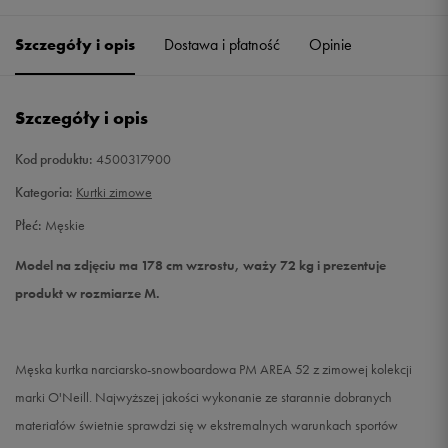
Szczegóły i opis
Dostawa i płatność
Opinie
S
Powiadom o dostępności
M
Powiadom o dostępności
Szczegóły i opis
L
Powiadom o dostępności
Kod produktu:
4500317900
Kategoria:
Kurtki zimowe
XL
Powiadom o dostępności
Płeć:
Męskie
XXL
Powiadom o dostępności
Model na zdjęciu ma 178 cm wzrostu, waży 72 kg i prezentuje
produkt w rozmiarze M.
Męska kurtka narciarsko-snowboardowa PM AREA 52 z zimowej kolekcji
marki O'Neill. Najwyższej jakości wykonanie ze starannie dobranych
materiałów świetnie sprawdzi się w ekstremalnych warunkach sportów