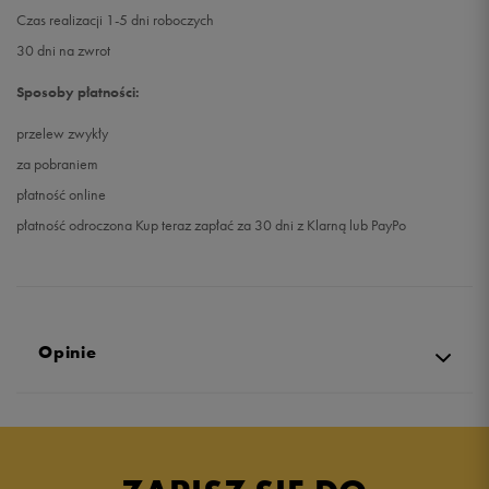
Czas realizacji 1-5 dni roboczych
30 dni na zwrot
Sposoby płatności:
przelew zwykły
za pobraniem
płatność online
płatność odroczona Kup teraz zapłać za 30 dni z Klarną lub PayPo
Opinie
Produkt nie posiada recenzji