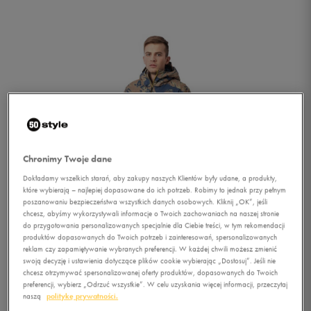
Chronimy Twoje dane
Dokładamy wszelkich starań, aby zakupy naszych Klientów były udane, a produkty,
które wybierają – najlepiej dopasowane do ich potrzeb. Robimy to jednak przy pełnym
poszanowaniu bezpieczeństwa wszystkich danych osobowych. Kliknij „OK”, jeśli
chcesz, abyśmy wykorzystywali informacje o Twoich zachowaniach na naszej stronie
do przygotowania personalizowanych specjalnie dla Ciebie treści, w tym rekomendacji
produktów dopasowanych do Twoich potrzeb i zainteresowań, spersonalizowanych
reklam czy zapamiętywanie wybranych preferencji. W każdej chwili możesz zmienić
swoją decyzję i ustawienia dotyczące plików cookie wybierając „Dostosuj”. Jeśli nie
1/5
chcesz otrzymywać spersonalizowanej oferty produktów, dopasowanych do Twoich
preferencji, wybierz „Odrzuć wszystkie”. W celu uzyskania więcej informacji, przeczytaj
naszą
politykę prywatności.