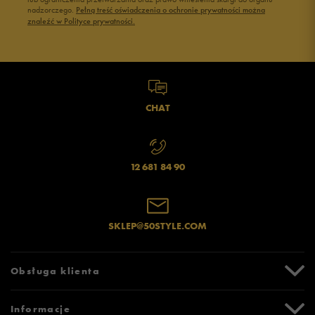
nadzorczego.
Pełną treść oświadczenia o ochronie prywatności można
znaleźć w Polityce prywatności.
CHAT
12 681 84 90
SKLEP@50STYLE.COM
Obsługa klienta
Centrum Pomocy
Informacje