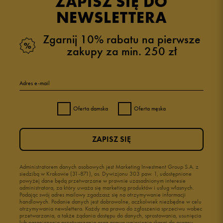
ZAPISZ SIĘ DO
NEWSLETTERA
Zgarnij 10% rabatu na pierwsze
zakupy za min. 250 zł
Adres e-mail
Oferta damska
Oferta męska
ZAPISZ SIĘ
Administratorem danych osobowych jest Marketing Investment Group S.A. z
siedzibą w Krakowie (31-871), os. Dywizjonu 303 paw. 1, udostępnione
powyżej dane będą przetwarzane w prawnie uzasadnionym interesie
administratora, za który uważa się marketing produktów i usług własnych.
Podając swój adres mailowy zgadzasz się na otrzymywanie informacji
handlowych. Podanie danych jest dobrowolne, aczkolwiek niezbędne w celu
otrzymywania newslettera. Każdy ma prawo do zgłoszenia sprzeciwu wobec
przetwarzania, a także żądania dostępu do danych, sprostowania, usunięcia
lub ograniczenia przetwarzania oraz prawo wniesienia skargi do organu