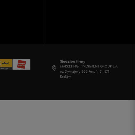
Siedziba firmy
MARKETING INVESTMENT GROUP S.A.
os. Dywizjonu 303 Paw. 1, 31-871
Kraków