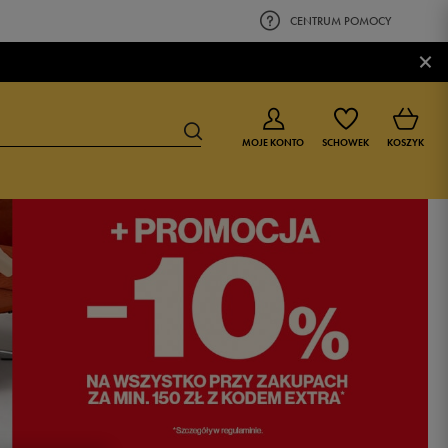
CENTRUM POMOCY
×
MOJE KONTO
SCHOWEK
KOSZYK
BUTY DLA CHŁOPCA
BUTY DLA DZIEWCZYNKI
0-4 lat
0-4 lat
4-8 lat
4-8 lat
9-16 lat
9-16 lat