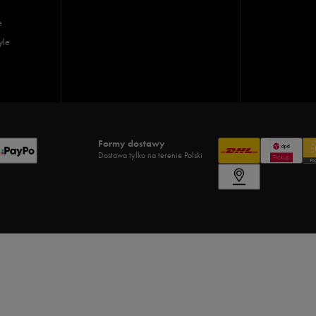
e
yle
Formy dostawy
Dostawa tylko na terenie Polski