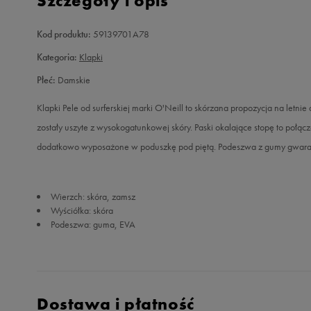
Szczegóły i opis
Kod produktu:
59139701A78
Kategoria:
Klapki
Płeć:
Damskie
Klapki Pele od surferskiej marki O'Neill to skórzana propozycja na letnie 
zostały uszyte z wysokogatunkowej skóry. Paski okalające stopę to połącze
dodatkowo wyposażone w poduszkę pod piętą. Podeszwa z gumy gwarantu
Wierzch: skóra, zamsz
Wyściółka: skóra
Podeszwa: guma, EVA
Dostawa i płatność