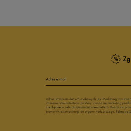
Produkt nie posia
Zg
Adres e-mail
Administratorem danych osobowych jest Marketing Investme
interesie administratora, za który uważa się marketing pro
niezbędne w celu otrzymywania newslettera. Każdy ma prawo
prawo wniesienia skargi do organu nadzorczego.
Pełną treś