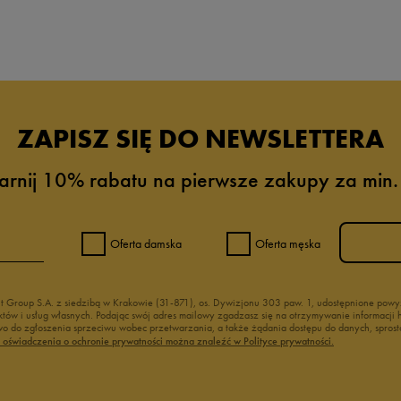
da recenzji
ZAPISZ SIĘ DO NEWSLETTERA
arnij 10% rabatu na pierwsze zakupy za min.
Oferta damska
Oferta męska
nt Group S.A. z siedzibą w Krakowie (31-871), os. Dywizjonu 303 paw. 1, udostępnione po
duktów i usług własnych. Podając swój adres mailowy zgadzasz się na otrzymywanie informacj
 do zgłoszenia sprzeciwu wobec przetwarzania, a także żądania dostępu do danych, sprost
ć oświadczenia o ochronie prywatności można znaleźć w Polityce prywatności.