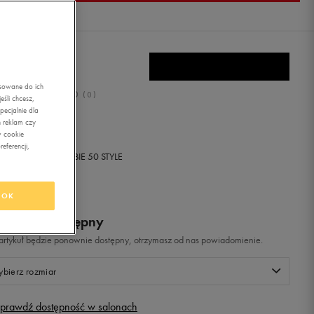
EILL PELE
asowane do ich
0.0
(
0
)
śli chcesz,
ecjalnie dla
9,99
zł
z Vat
 reklam czy
w cookie
eferencji,
+ 550 PKT W
KLUBIE 50 STYLE
OK
odukt niedostępny
i artykuł będzie ponownie dostępny, otrzymasz od nas powiadomienie.
bierz rozmiar
prawdź dostępność w salonach
Rozmiary EU
Rozmiary US