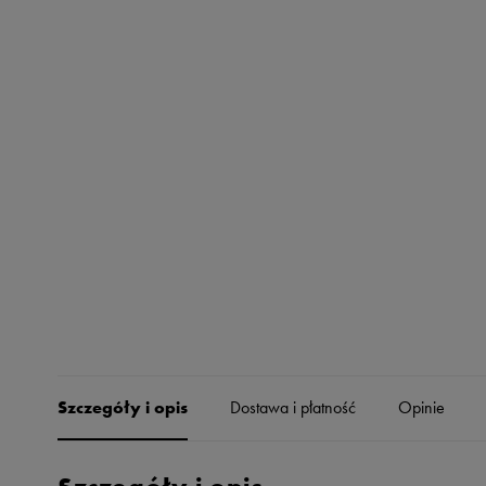
Skechers
Timberland
Umbro
Under Armour
Up8
U.S. Polo ASSN.
Vans
Szczegóły i opis
Dostawa i płatność
Opinie