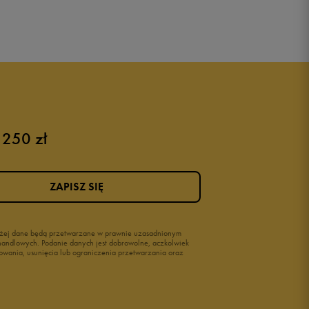
 250 zł
ZAPISZ SIĘ
wyżej dane będą przetwarzane w prawnie uzasadnionym
i handlowych. Podanie danych jest dobrowolne, aczkolwiek
owania, usunięcia lub ograniczenia przetwarzania oraz