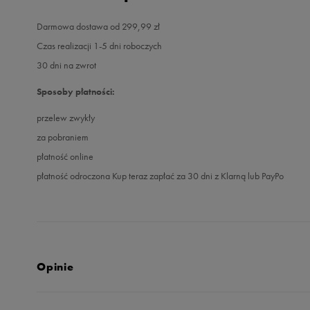
Darmowa dostawa od 299,99 zł
Czas realizacji 1-5 dni roboczych
30 dni na zwrot
Sposoby płatności:
przelew zwykły
za pobraniem
płatność online
płatność odroczona Kup teraz zapłać za 30 dni z Klarną lub PayPo
Opinie