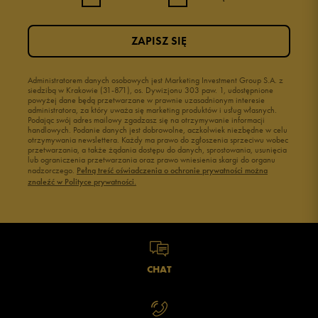
ZAPISZ SIĘ
Administratorem danych osobowych jest Marketing Investment Group S.A. z
siedzibą w Krakowie (31-871), os. Dywizjonu 303 paw. 1, udostępnione
powyżej dane będą przetwarzane w prawnie uzasadnionym interesie
administratora, za który uważa się marketing produktów i usług własnych.
Podając swój adres mailowy zgadzasz się na otrzymywanie informacji
handlowych. Podanie danych jest dobrowolne, aczkolwiek niezbędne w celu
otrzymywania newslettera. Każdy ma prawo do zgłoszenia sprzeciwu wobec
przetwarzania, a także żądania dostępu do danych, sprostowania, usunięcia
lub ograniczenia przetwarzania oraz prawo wniesienia skargi do organu
nadzorczego.
Pełną treść oświadczenia o ochronie prywatności można
znaleźć w Polityce prywatności.
CHAT