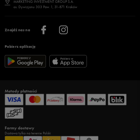
MARKETING INVESTMENT GROUP S.A.
os. Dywizjonu 303 Paw. 1, 31-871 Kraków
Więcej >
Klub 50 style
Regulamin sklepu 50 style
Praca
Regulamin aplikacji 50 style
Informacje o firmie
Więcej regulaminów >
Znajdź nas na
Pobierz aplikację
Metody płatności
Formy dostawy
Dostawa tylko na terenie Polski