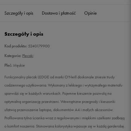
Szczegóły i opis
Dostawa i płatność
Opinie
Szczegóły i opis
Kod produktu:
5240179900
Kategoria:
Plecaki
Płeć:
Męskie
Funkcjonalny plecak LEDGE od marki O'Neill doskonale zniesie trudy
codziennego użytkowania. Wykonany z lekkiego i wytrzymałego materiału
sparwdzi się w każdych warunkach. Pojemne kieszenie pozwolą na
optymalną organizację przestrzeni. Wewnętrzne przegrody i kieszonki
ułatwią przenoszenie laptopa, dokumentów A4 i małych akcesoriów.
Profilowana tylna ścianka wraz z regulowanymi i miękkimi szelkami zadbają
o komfort noszenia. Stonowana kolorystyka wpasuje się w każdą garderobę.