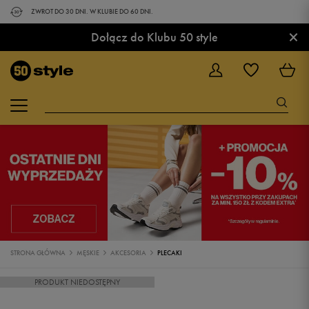
ZWROT DO 30 DNI. W KLUBIE DO 60 DNI.
×
Dołącz do Klubu 50 style
STRONA GŁÓWNA
MĘSKIE
AKCESORIA
PLECAKI
PRODUKT NIEDOSTĘPNY