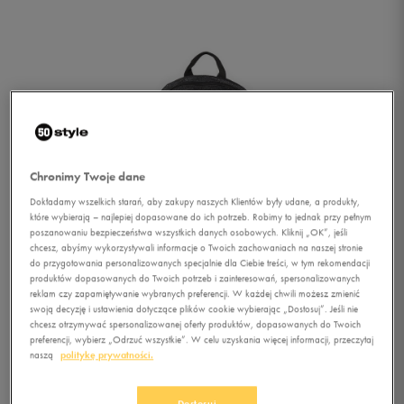
Chronimy Twoje dane
Dokładamy wszelkich starań, aby zakupy naszych Klientów były udane, a produkty,
które wybierają – najlepiej dopasowane do ich potrzeb. Robimy to jednak przy pełnym
poszanowaniu bezpieczeństwa wszystkich danych osobowych. Kliknij „OK”, jeśli
chcesz, abyśmy wykorzystywali informacje o Twoich zachowaniach na naszej stronie
do przygotowania personalizowanych specjalnie dla Ciebie treści, w tym rekomendacji
produktów dopasowanych do Twoich potrzeb i zainteresowań, spersonalizowanych
reklam czy zapamiętywanie wybranych preferencji. W każdej chwili możesz zmienić
swoją decyzję i ustawienia dotyczące plików cookie wybierając „Dostosuj”. Jeśli nie
chcesz otrzymywać spersonalizowanej oferty produktów, dopasowanych do Twoich
preferencji, wybierz „Odrzuć wszystkie”. W celu uzyskania więcej informacji, przeczytaj
1/4
naszą
politykę prywatności.
Dostosuj