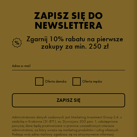
ZAPISZ SIĘ DO
NEWSLETTERA
Zgarnij 10% rabatu na pierwsze
zakupy za min. 250 zł
Adres e-mail
Oferta damska
Oferta męska
ZAPISZ SIĘ
Administratorem danych osobowych jest Marketing Investment Group S.A. z
siedzibą w Krakowie (31-871), os. Dywizjonu 303 paw. 1, udostępnione
powyżej dane będą przetwarzane w prawnie uzasadnionym interesie
administratora, za który uważa się marketing produktów i usług własnych.
Podając swój adres mailowy zgadzasz się na otrzymywanie informacji