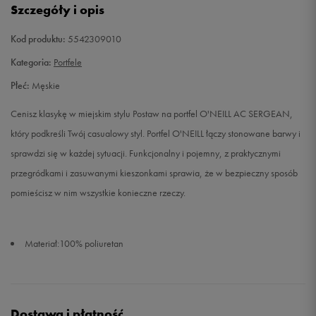
Szczegóły i opis
Kod produktu:
5542309010
Kategoria:
Portfele
Płeć:
Męskie
Cenisz klasykę w miejskim stylu Postaw na portfel O'NEILL AC SERGEAN,
który podkreśli Twój casualowy styl. Portfel O'NEILL łączy stonowane barwy i
sprawdzi się w każdej sytuacji. Funkcjonalny i pojemny, z praktycznymi
przegródkami i zasuwanymi kieszonkami sprawia, że w bezpieczny sposób
pomieścisz w nim wszystkie konieczne rzeczy.
Materiał:100% poliuretan
Dostawa i płatność