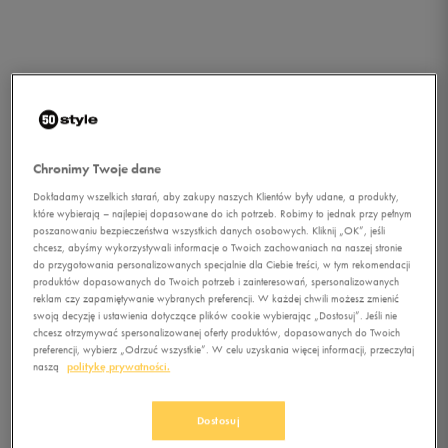
Chronimy Twoje dane
Dokładamy wszelkich starań, aby zakupy naszych Klientów były udane, a produkty,
które wybierają – najlepiej dopasowane do ich potrzeb. Robimy to jednak przy pełnym
poszanowaniu bezpieczeństwa wszystkich danych osobowych. Kliknij „OK”, jeśli
chcesz, abyśmy wykorzystywali informacje o Twoich zachowaniach na naszej stronie
do przygotowania personalizowanych specjalnie dla Ciebie treści, w tym rekomendacji
produktów dopasowanych do Twoich potrzeb i zainteresowań, spersonalizowanych
1/1
reklam czy zapamiętywanie wybranych preferencji. W każdej chwili możesz zmienić
swoją decyzję i ustawienia dotyczące plików cookie wybierając „Dostosuj”. Jeśli nie
chcesz otrzymywać spersonalizowanej oferty produktów, dopasowanych do Twoich
preferencji, wybierz „Odrzuć wszystkie”. W celu uzyskania więcej informacji, przeczytaj
naszą
politykę prywatności.
Dostosuj
O'NEILL PORTFEL AC