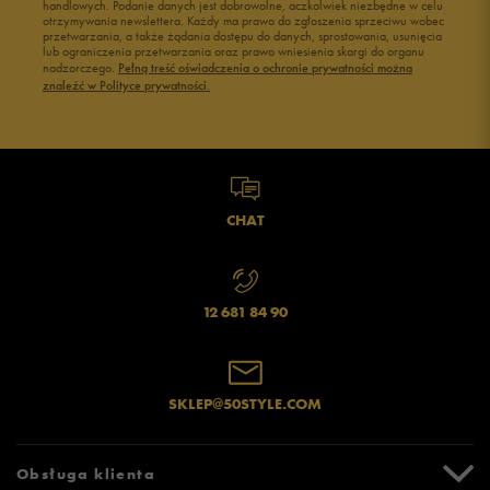
handlowych. Podanie danych jest dobrowolne, aczkolwiek niezbędne w celu
otrzymywania newslettera. Każdy ma prawo do zgłoszenia sprzeciwu wobec
przetwarzania, a także żądania dostępu do danych, sprostowania, usunięcia
lub ograniczenia przetwarzania oraz prawo wniesienia skargi do organu
nadzorczego.
Pełną treść oświadczenia o ochronie prywatności można
znaleźć w Polityce prywatności.
CHAT
12 681 84 90
SKLEP@50STYLE.COM
Obsługa klienta