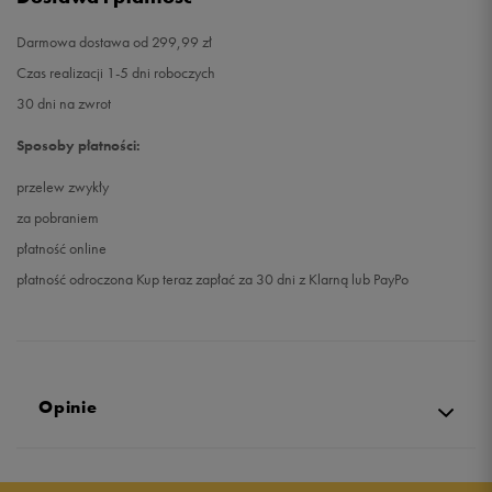
Darmowa dostawa od 299,99 zł
Czas realizacji 1-5 dni roboczych
30 dni na zwrot
Sposoby płatności:
przelew zwykły
za pobraniem
płatność online
płatność odroczona Kup teraz zapłać za 30 dni z Klarną lub PayPo
Opinie
Produkt nie posiada recenzji