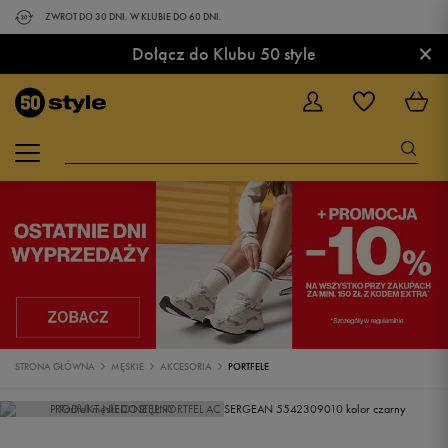
ZWROT DO 30 DNI. W KLUBIE DO 60 DNI.
×
Dołącz do Klubu 50 style
STRONA GŁÓWNA
MĘSKIE
AKCESORIA
PORTFELE
PRODUKT NIEDOSTĘPNY