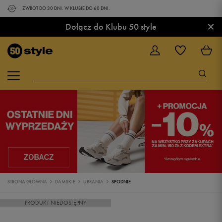
ZWROT DO 30 DNI. W KLUBIE DO 60 DNI.
×
Dołącz do Klubu 50 style
STRONA GŁÓWNA
DAMSKIE
UBRANIA
SPODNIE
PRODUKT NIEDOSTĘPNY