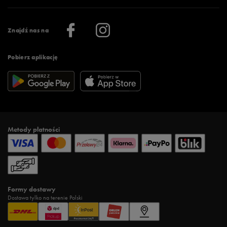
Praca
Regulamin aplikacji 50 style
Informacje o firmie
Więcej regulaminów >
Znajdź nas na
Pobierz aplikację
Metody płatności
Formy dostawy
Dostawa tylko na terenie Polski