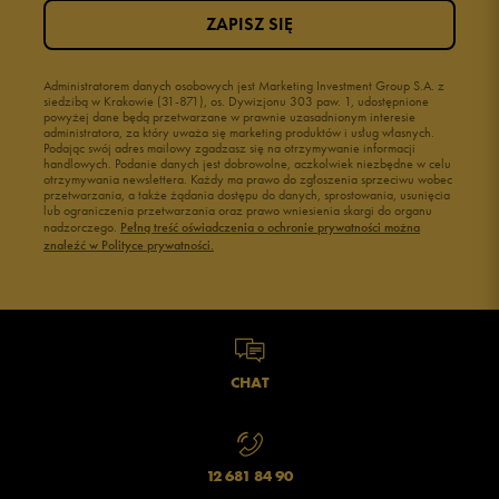
ZAPISZ SIĘ
Administratorem danych osobowych jest Marketing Investment Group S.A. z
siedzibą w Krakowie (31-871), os. Dywizjonu 303 paw. 1, udostępnione
powyżej dane będą przetwarzane w prawnie uzasadnionym interesie
administratora, za który uważa się marketing produktów i usług własnych.
Podając swój adres mailowy zgadzasz się na otrzymywanie informacji
handlowych. Podanie danych jest dobrowolne, aczkolwiek niezbędne w celu
otrzymywania newslettera. Każdy ma prawo do zgłoszenia sprzeciwu wobec
przetwarzania, a także żądania dostępu do danych, sprostowania, usunięcia
lub ograniczenia przetwarzania oraz prawo wniesienia skargi do organu
nadzorczego.
Pełną treść oświadczenia o ochronie prywatności można
znaleźć w Polityce prywatności.
CHAT
12 681 84 90