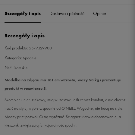
Szczegóły i opis
Dostawa i płatność
Opinie
S
Powiadom o dostępności
M
Powiadom o dostępności
Szczegóły i opis
L
Powiadom o dostępności
Kod produktu:
5577329900
Kategoria:
Spodnie
Płeć:
Damskie
Modelka na zdjęciu ma 181 cm wzrostu, waży 53 kg i prezentuje
produkt w rozmiarze S.
Skompletuj nietuzinkowy, miejski zestaw. Jeśli cenisz komfort, a nie chcesz
tracić na stylu, wybierz spodnie od O'NEILL. Wygodne, nie tracą na stylu.
Modny print pozwoli Ci się wyróżnić. Ściągacz ułatwia dopasowanie, a
kieszonki zwiększają funkcjonalność spodni.