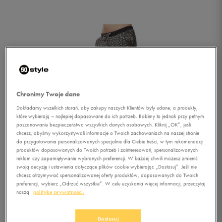
Chronimy Twoje dane
Dokładamy wszelkich starań, aby zakupy naszych Klientów były udane, a produkty,
które wybierają – najlepiej dopasowane do ich potrzeb. Robimy to jednak przy pełnym
poszanowaniu bezpieczeństwa wszystkich danych osobowych. Kliknij „OK”, jeśli
chcesz, abyśmy wykorzystywali informacje o Twoich zachowaniach na naszej stronie
do przygotowania personalizowanych specjalnie dla Ciebie treści, w tym rekomendacji
produktów dopasowanych do Twoich potrzeb i zainteresowań, spersonalizowanych
reklam czy zapamiętywanie wybranych preferencji. W każdej chwili możesz zmienić
swoją decyzję i ustawienia dotyczące plików cookie wybierając „Dostosuj”. Jeśli nie
chcesz otrzymywać spersonalizowanej oferty produktów, dopasowanych do Twoich
preferencji, wybierz „Odrzuć wszystkie”. W celu uzyskania więcej informacji, przeczytaj
1/3
naszą
politykę prywatności.
Dostosuj