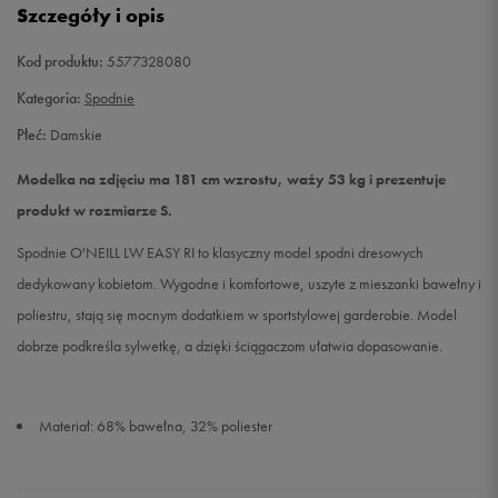
Szczegóły i opis
L
Powiadom o dostępności
Kod produktu:
5577328080
Kategoria:
Spodnie
Płeć:
Damskie
Modelka na zdjęciu ma 181 cm wzrostu, waży 53 kg i prezentuje
produkt w rozmiarze S.
Spodnie O'NEILL LW EASY RI to klasyczny model spodni dresowych
dedykowany kobietom. Wygodne i komfortowe, uszyte z mieszanki bawełny i
poliestru, stają się mocnym dodatkiem w sportstylowej garderobie. Model
dobrze podkreśla sylwetkę, a dzięki ściągaczom ułatwia dopasowanie.
Materiał: 68% bawełna, 32% poliester