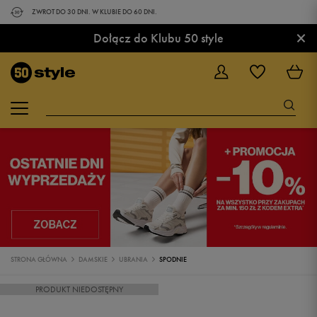
ZWROT DO 30 DNI. W KLUBIE DO 60 DNI.
×
Dołącz do Klubu 50 style
STRONA GŁÓWNA
DAMSKIE
UBRANIA
SPODNIE
PRODUKT NIEDOSTĘPNY