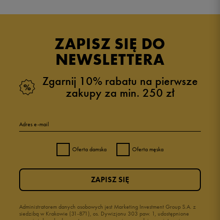
Produkt nie posiada recenzji
ZAPISZ SIĘ DO
NEWSLETTERA
Zgarnij 10% rabatu na pierwsze
zakupy za min. 250 zł
Adres e-mail
Oferta damska
Oferta męska
ZAPISZ SIĘ
Administratorem danych osobowych jest Marketing Investment Group S.A. z
siedzibą w Krakowie (31-871), os. Dywizjonu 303 paw. 1, udostępnione