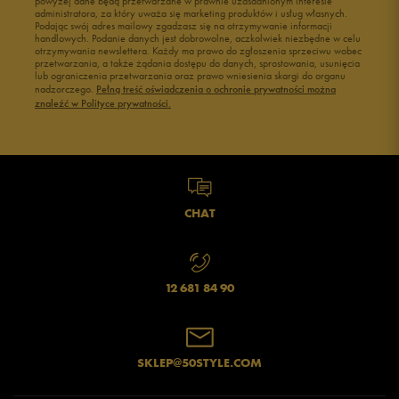
powyżej dane będą przetwarzane w prawnie uzasadnionym interesie
administratora, za który uważa się marketing produktów i usług własnych.
Podając swój adres mailowy zgadzasz się na otrzymywanie informacji
handlowych. Podanie danych jest dobrowolne, aczkolwiek niezbędne w celu
otrzymywania newslettera. Każdy ma prawo do zgłoszenia sprzeciwu wobec
przetwarzania, a także żądania dostępu do danych, sprostowania, usunięcia
lub ograniczenia przetwarzania oraz prawo wniesienia skargi do organu
nadzorczego.
Pełną treść oświadczenia o ochronie prywatności można
znaleźć w Polityce prywatności.
CHAT
12 681 84 90
SKLEP@50STYLE.COM