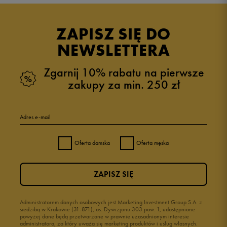
ZAPISZ SIĘ DO
NEWSLETTERA
Zgarnij 10% rabatu na pierwsze
zakupy za min. 250 zł
Adres e-mail
Oferta damska
Oferta męska
ZAPISZ SIĘ
Administratorem danych osobowych jest Marketing Investment Group S.A. z
siedzibą w Krakowie (31-871), os. Dywizjonu 303 paw. 1, udostępnione
powyżej dane będą przetwarzane w prawnie uzasadnionym interesie
administratora, za który uważa się marketing produktów i usług własnych.