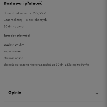
Dostawa i płatność
Darmowa dostawa od 299,99 zł
Czas realizacji 1-5 dni roboczych
30 dni na zwrot
Sposoby płatności:
przelew zwykły
za pobraniem
płatność online
płatność odroczona Kup teraz zapłać za 30 dni z Klarną lub PayPo
Opinie
Produkt nie posiada recenzji