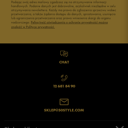
Podając swój adres mailowy zgadzasz się na otrzymywanie informacji
handlowych. Podanie danych jest dobrowolne, aczkolwiek niezbędne w celu
otrzymywania newslettera. Każdy ma prawo do zgłoszenia sprzeciwu wobec
przetwarzania, a także żądania dostępu do danych, sprostowania, usunięcia
lub ograniczenia przetwarzania oraz prawo wniesienia skargi do organu
nadzorczego.
Pełną treść oświadczenia o ochronie prywatności można
znaleźć w Polityce prywatności.
CHAT
12 681 84 90
SKLEP@50STYLE.COM