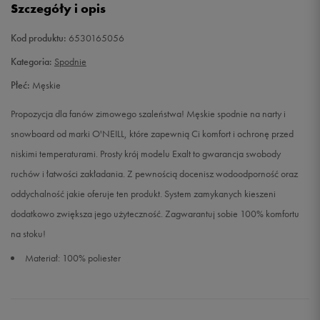
Szczegóły i opis
XXL
Powiadom o dostępności
Kod produktu:
6530165056
Kategoria:
Spodnie
Płeć:
Męskie
Propozycja dla fanów zimowego szaleństwa! Męskie spodnie na narty i
snowboard od marki O'NEILL, które zapewnią Ci komfort i ochronę przed
niskimi temperaturami. Prosty krój modelu Exalt to gwarancja swobody
ruchów i łatwości zakładania. Z pewnością docenisz wodoodporność oraz
oddychalność jakie oferuje ten produkt. System zamykanych kieszeni
dodatkowo zwiększa jego użyteczność. Zagwarantuj sobie 100% komfortu
na stoku!
Materiał: 100% poliester