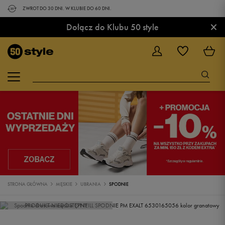
ZWROT DO 30 DNI. W KLUBIE DO 60 DNI.
×
Dołącz do Klubu 50 style
STRONA GŁÓWNA
MĘSKIE
UBRANIA
SPODNIE
PRODUKT NIEDOSTĘPNY