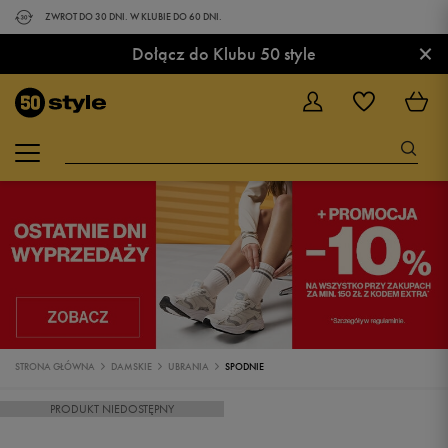
ZWROT DO 30 DNI. W KLUBIE DO 60 DNI.
×
Dołącz do Klubu 50 style
STRONA GŁÓWNA
DAMSKIE
UBRANIA
SPODNIE
PRODUKT NIEDOSTĘPNY