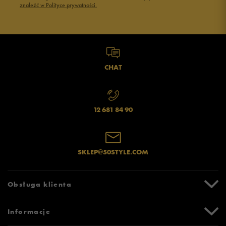
znaleźć w Polityce prywatności.
CHAT
12 681 84 90
SKLEP@50STYLE.COM
Obsługa klienta
Centrum Pomocy
Informacje
Zwroty i reklamacje