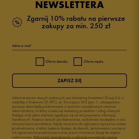
NEWSLETTERA
Zgarnij 10% rabatu na pierwsze
zakupy za min. 250 zł
Adres e-mail
Oferta damska
Oferta męska
ZAPISZ SIĘ
Administratorem danych osobowych jest Marketing Investment Group S.A. z
siedzibą w Krakowie (31-871), os. Dywizjonu 303 paw. 1, udostępnione
powyżej dane będą przetwarzane w prawnie uzasadnionym interesie
administratora, za który uważa się marketing produktów i usług własnych.
Podając swój adres mailowy zgadzasz się na otrzymywanie informacji
handlowych. Podanie danych jest dobrowolne, aczkolwiek niezbędne w celu
otrzymywania newslettera. Każdy ma prawo do zgłoszenia sprzeciwu wobec
przetwarzania, a także żądania dostępu do danych, sprostowania, usunięcia
lub ograniczenia przetwarzania oraz prawo wniesienia skargi do organu
nadzorczego.
Pełną treść oświadczenia o ochronie prywatności można