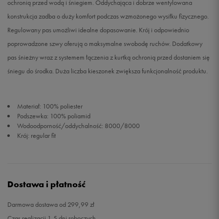
ochronią przed wodą i śniegiem. Oddychająca i dobrze wentylowana
konstrukcja zadba o duży komfort podczas wzmożonego wysiłku fizycznego.
Regulowany pas umożliwi idealne dopasowanie. Krój i odpowiednio
poprowadzone szwy oferują o maksymalne swobodę ruchów. Dodatkowy
pas śnieżny wraz z systemem łączenia z kurtką ochronią przed dostaniem się
śniegu do środka. Duża liczba kieszonek zwiększa funkcjonalność produktu.
Materiał: 100% poliester
Podszewka: 100% poliamid
Wodoodporność/oddychalność: 8000/8000
Krój: regular fit
Dostawa i płatność
Darmowa dostawa od 299,99 zł
Czas realizacji 1-5 dni roboczych