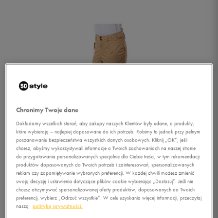
Chronimy Twoje dane
Dokładamy wszelkich starań, aby zakupy naszych Klientów były udane, a produkty,
które wybierają – najlepiej dopasowane do ich potrzeb. Robimy to jednak przy pełnym
poszanowaniu bezpieczeństwa wszystkich danych osobowych. Kliknij „OK”, jeśli
chcesz, abyśmy wykorzystywali informacje o Twoich zachowaniach na naszej stronie
do przygotowania personalizowanych specjalnie dla Ciebie treści, w tym rekomendacji
produktów dopasowanych do Twoich potrzeb i zainteresowań, spersonalizowanych
reklam czy zapamiętywanie wybranych preferencji. W każdej chwili możesz zmienić
swoją decyzję i ustawienia dotyczące plików cookie wybierając „Dostosuj”. Jeśli nie
1/3
chcesz otrzymywać spersonalizowanej oferty produktów, dopasowanych do Twoich
preferencji, wybierz „Odrzuć wszystkie”. W celu uzyskania więcej informacji, przeczytaj
naszą
politykę prywatności.