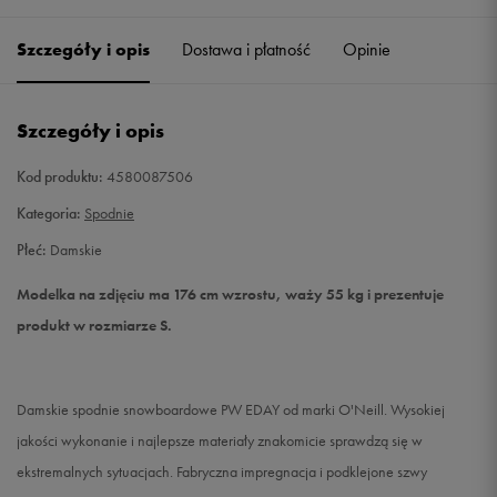
Szczegóły i opis
Dostawa i płatność
Opinie
S
Powiadom o dostępności
M
Powiadom o dostępności
Szczegóły i opis
L
Powiadom o dostępności
Kod produktu:
4580087506
Kategoria:
Spodnie
XL
Powiadom o dostępności
Płeć:
Damskie
Modelka na zdjęciu ma 176 cm wzrostu, waży 55 kg i prezentuje
produkt w rozmiarze S.
Damskie spodnie snowboardowe PW EDAY od marki O'Neill. Wysokiej
jakości wykonanie i najlepsze materiały znakomicie sprawdzą się w
ekstremalnych sytuacjach. Fabryczna impregnacja i podklejone szwy