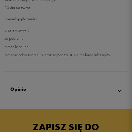
30 dni na zwrot
Sposoby płatności:
przelew zwykły
za pobraniem
płatność online
płatność odroczona Kup teraz zapłać za 30 dni z Klarną lub PayPo
Opinie
Produkt nie posiada recenzji
ZAPISZ SIĘ DO