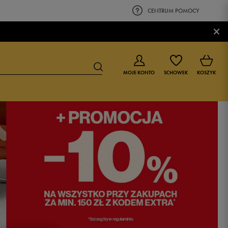
CENTRUM POMOCY
×
MOJE KONTO
SCHOWEK
KOSZYK
BUTY DLA CHŁOPCA
BUTY DLA DZIEWCZYNKI
0-4 lat
0-4 lat
4-8 lat
4-8 lat
9-16 lat
9-16 lat