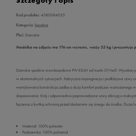
Szczegóły i opis
Kod produktu:
4580084055
Kategoria:
Spodnie
Płeć:
Damskie
Modelka na zdjęciu ma 176 cm wzrostu, waży 55 kg i prezentuje 
Damskie spodnie snowboardowe PW EDAY od marki O'Neill. Wysokiej jak
w ekstremalnych sytuacjach. Fabryczna impregnacja i podklejone szwy 
wentylowana konstrukcja zadba o duży komfort podczas wzmożonego wy
dopasowanie. Krój i odpowiednio poprowadzone szwy oferują o maksy
łączenia z kurtką ochronią przed dostaniem się śniegu do środka. Duża l
Materiał: 100% poliester
Podszewka: 100% poliamid