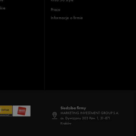
skie
Praca
Informacje o firmie
Siedziba firmy
MARKETING INVESTMENT GROUP S.A.
os. Dywizjonu 303 Paw. 1, 31-871
Kraków