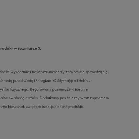
produkt w rozmiarze S.
ości wykonanie i najlepsze materiały znakomicie sprawdzą się
ochronią przed wodą i śniegiem. Oddychająca i dobrze
siłku fizycznego. Regulowany pas umożliwi idealne
malne swobodę ruchów. Dodatkowy pas śnieżny wraz z systemem
iczba kieszonek zwiększa funkcjonalność produktu.