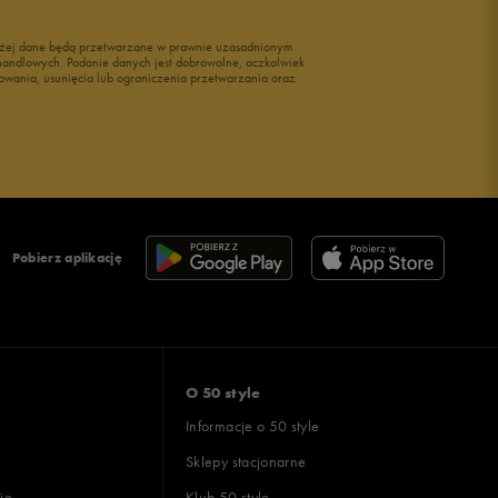
wyżej dane będą przetwarzane w prawnie uzasadnionym
i handlowych. Podanie danych jest dobrowolne, aczkolwiek
owania, usunięcia lub ograniczenia przetwarzania oraz
Pobierz aplikację
O 50 style
Informacje o 50 style
Sklepy stacjonarne
ie
Klub 50 style