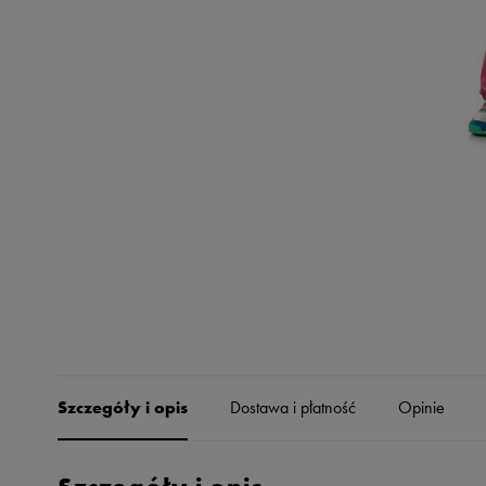
Skechers
Timberland
Umbro
Under Armour
Up8
U.S. Polo ASSN.
Vans
Szczegóły i opis
Dostawa i płatność
Opinie