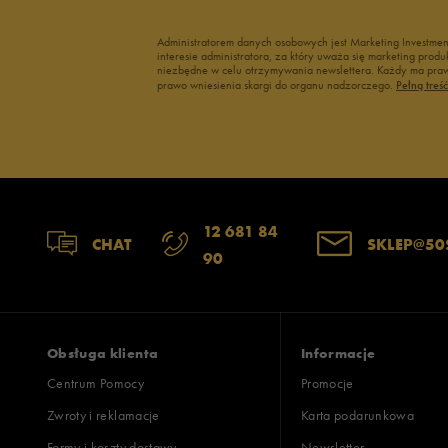
Administratorem danych osobowych jest Marketing Investme
interesie administratora, za który uważa się marketing pro
niezbędne w celu otrzymywania newslettera. Każdy ma prawo
prawo wniesienia skargi do organu nadzorczego.
Pełną treś
12 681 84
CHAT
SKLEP@50
90
Obsługa klienta
Informacje
Centrum Pomocy
Promocje
Zwroty i reklamacje
Karta podarunkowa
Formy i koszty dostawy
Newsletter