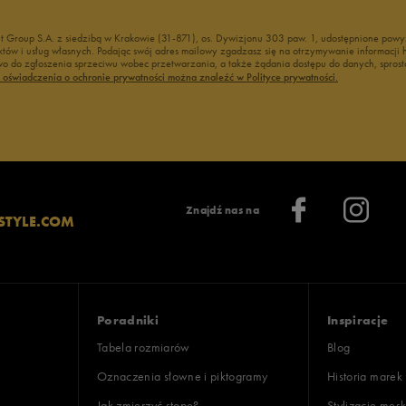
nt Group S.A. z siedzibą w Krakowie (31-871), os. Dywizjonu 303 paw. 1, udostępnione po
duktów i usług własnych. Podając swój adres mailowy zgadzasz się na otrzymywanie informacj
 do zgłoszenia sprzeciwu wobec przetwarzania, a także żądania dostępu do danych, sprost
ć oświadczenia o ochronie prywatności można znaleźć w Polityce prywatności.
Znajdź nas na
STYLE.COM
Poradniki
Inspiracje
Tabela rozmiarów
Blog
Oznaczenia słowne i piktogramy
Historia marek
Jak zmierzyć stopę?
Stylizacje męsk