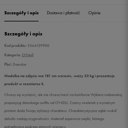
Szczegóły i opis
Dostawa i płatność
Opinie
S
Powiadom o dostępności
M
Powiadom o dostępności
Szczegóły i opis
L
Powiadom o dostępności
Kod produktu:
5564139900
Kategoria:
O'Neill
Płeć:
Damskie
Modelka na zdjęciu ma 181 cm wzrostu, waży 53 kg i prezentuje
produkt w rozmiarze S.
Chcesz się wyróżnić, ale nie chcesz tracić na komforcie Wybierz niebanalną
propozycję damskiego outfitu od O'NEILL. Czarny sweterek z wyraźnym
printem doda Twojej stylizacji charakteru. Charakterystyczne ząbki wokół
dekoltu nadają oryginalności. Materiał zapewnia ciepło, którego
potrzebujesz podczas zimnych miesięcy.