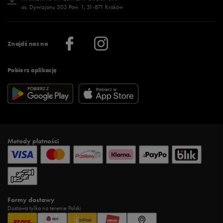
os. Dywizjonu 303 Paw. 1, 31-871 Kraków
Więcej >
Klub 50 style
Regulamin sklepu 50 style
Praca
Regulamin aplikacji 50 style
Informacje o firmie
Więcej regulaminów >
Znajdź nas na
Pobierz aplikację
Metody płatności
Formy dostawy
Dostawa tylko na terenie Polski