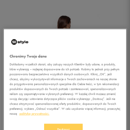
Chronimy Twoje dane
Dokładamy wszelkich starań, aby zakupy naszych Klientów były udane, a produkty,
które wybierają – najlepiej dopasowane do ich potrzeb. Robimy to jednak przy pełnym
poszanowaniu bezpieczeństwa wszystkich danych osobowych. Kliknij „OK”, jeśli
chcesz, abyśmy wykorzystywali informacje o Twoich zachowaniach na naszej stronie
do przygotowania personalizowanych specjalnie dla Ciebie treści, w tym rekomendacji
produktów dopasowanych do Twoich potrzeb i zainteresowań, spersonalizowanych
reklam czy zapamiętywanie wybranych preferencji. W każdej chwili możesz zmienić
swoją decyzję i ustawienia dotyczące plików cookie wybierając „Dostosuj”. Jeśli nie
chcesz otrzymywać spersonalizowanej oferty produktów, dopasowanych do Twoich
preferencji, wybierz „Odrzuć wszystkie”. W celu uzyskania więcej informacji, przeczytaj
1/2
naszą
politykę prywatności.
Dostosuj