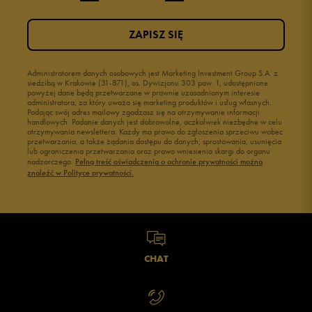
ZAPISZ SIĘ
Administratorem danych osobowych jest Marketing Investment Group S.A. z
siedzibą w Krakowie (31-871), os. Dywizjonu 303 paw. 1, udostępnione
powyżej dane będą przetwarzane w prawnie uzasadnionym interesie
administratora, za który uważa się marketing produktów i usług własnych.
Podając swój adres mailowy zgadzasz się na otrzymywanie informacji
handlowych. Podanie danych jest dobrowolne, aczkolwiek niezbędne w celu
otrzymywania newslettera. Każdy ma prawo do zgłoszenia sprzeciwu wobec
przetwarzania, a także żądania dostępu do danych, sprostowania, usunięcia
lub ograniczenia przetwarzania oraz prawo wniesienia skargi do organu
nadzorczego.
Pełną treść oświadczenia o ochronie prywatności można
znaleźć w Polityce prywatności.
CHAT