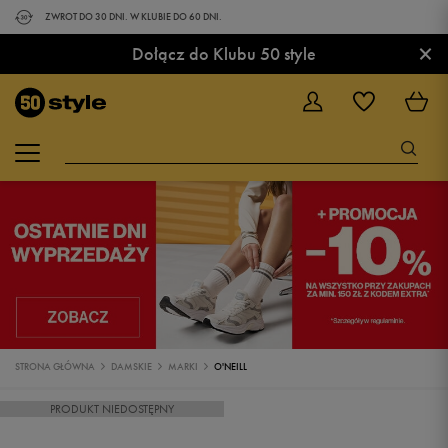
ZWROT DO 30 DNI. W KLUBIE DO 60 DNI.
×
Dołącz do Klubu 50 style
STRONA GŁÓWNA
DAMSKIE
MARKI
O'NEILL
PRODUKT NIEDOSTĘPNY