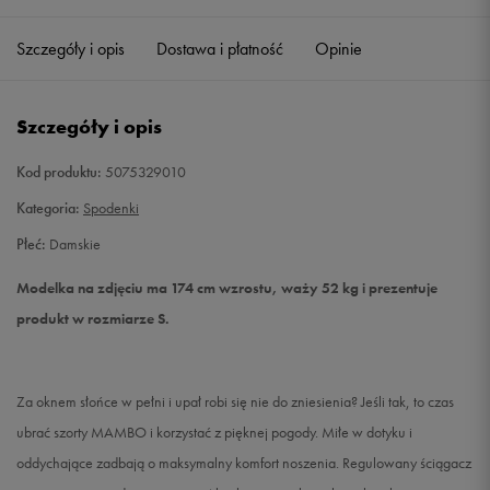
Szczegóły i opis
Dostawa i płatność
Opinie
S
Powiadom o dostępności
M
Powiadom o dostępności
Szczegóły i opis
L
Powiadom o dostępności
Kod produktu:
5075329010
Kategoria:
Spodenki
XL
Powiadom o dostępności
Płeć:
Damskie
Modelka na zdjęciu ma 174 cm wzrostu, waży 52 kg i prezentuje
produkt w rozmiarze S.
Za oknem słońce w pełni i upał robi się nie do zniesienia? Jeśli tak, to czas
ubrać szorty MAMBO i korzystać z pięknej pogody. Miłe w dotyku i
oddychające zadbają o maksymalny komfort noszenia. Regulowany ściągacz