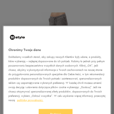
Chronimy Twoje dane
Dokładamy wszelkich starań, aby zakupy naszych Klientów były udane, a produkty,
które wybierają – najlepiej dopasowane do ich potrzeb. Robimy to jednak przy pełnym
poszanowaniu bezpieczeństwa wszystkich danych osobowych. Kliknij „OK”, jeśli
chcesz, abyśmy wykorzystywali informacje o Twoich zachowaniach na naszej stronie
do przygotowania personalizowanych specjalnie dla Ciebie treści, w tym rekomendacji
produktów dopasowanych do Twoich potrzeb i zainteresowań, spersonalizowanych
reklam czy zapamiętywanie wybranych preferencji. W każdej chwili możesz zmienić
swoją decyzję i ustawienia dotyczące plików cookie wybierając „Dostosuj”. Jeśli nie
chcesz otrzymywać spersonalizowanej oferty produktów, dopasowanych do Twoich
preferencji, wybierz „Odrzuć wszystkie”. W celu uzyskania więcej informacji, przeczytaj
1/4
naszą
politykę prywatności.
Dostosuj