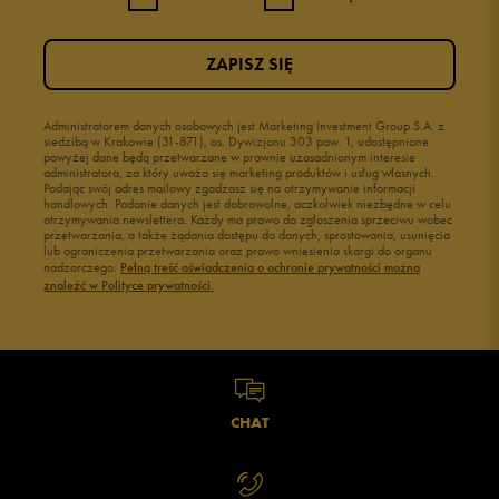
ZAPISZ SIĘ
Administratorem danych osobowych jest Marketing Investment Group S.A. z
siedzibą w Krakowie (31-871), os. Dywizjonu 303 paw. 1, udostępnione
powyżej dane będą przetwarzane w prawnie uzasadnionym interesie
administratora, za który uważa się marketing produktów i usług własnych.
Podając swój adres mailowy zgadzasz się na otrzymywanie informacji
handlowych. Podanie danych jest dobrowolne, aczkolwiek niezbędne w celu
otrzymywania newslettera. Każdy ma prawo do zgłoszenia sprzeciwu wobec
przetwarzania, a także żądania dostępu do danych, sprostowania, usunięcia
lub ograniczenia przetwarzania oraz prawo wniesienia skargi do organu
nadzorczego.
Pełną treść oświadczenia o ochronie prywatności można
znaleźć w Polityce prywatności.
CHAT