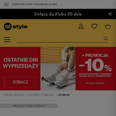
ZWROT DO 30 DNI. W KLUBIE DO 60 DNI.
×
Dołącz do Klubu 50 style
STRONA GŁÓWNA
DAMSKIE
UBRANIA
SPODENKI
PRODUKT NIEDOSTĘPNY