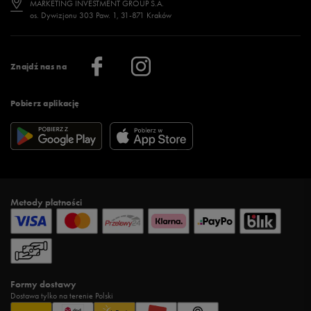
MARKETING INVESTMENT GROUP S.A.
os. Dywizjonu 303 Paw. 1, 31-871 Kraków
Więcej >
Klub 50 style
Regulamin sklepu 50 style
Praca
Regulamin aplikacji 50 style
Informacje o firmie
Więcej regulaminów >
Znajdź nas na
Pobierz aplikację
Metody płatności
Formy dostawy
Dostawa tylko na terenie Polski