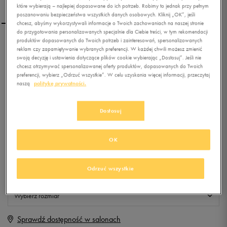
które wybierają – najlepiej dopasowane do ich potrzeb. Robimy to jednak przy pełnym
poszanowaniu bezpieczeństwa wszystkich danych osobowych. Kliknij „OK”, jeśli
chcesz, abyśmy wykorzystywali informacje o Twoich zachowaniach na naszej stronie
do przygotowania personalizowanych specjalnie dla Ciebie treści, w tym rekomendacji
produktów dopasowanych do Twoich potrzeb i zainteresowań, spersonalizowanych
O'NEILL SZORTY ORIG
reklam czy zapamiętywanie wybranych preferencji. W każdej chwili możesz zmienić
MAMBO
swoją decyzję i ustawienia dotyczące plików cookie wybierając „Dostosuj”. Jeśli nie
chcesz otrzymywać spersonalizowanej oferty produktów, dopasowanych do Twoich
preferencji, wybierz „Odrzuć wszystkie”. W celu uzyskania więcej informacji, przeczytaj
0.0
(
0
)
naszą
politykę prywatności.
19,99
zł
z Vat
Dostosuj
+ 100 PKT W
KLUBIE 50 STYLE
OK
Produkt niedostępny
Odrzuć wszystkie
Jeśli artykuł będzie ponownie dostępny, otrzymasz od nas powiadomienie.
Wybierz rozmiar
Sprawdź dostępność w salonach
XS
Powiadom o dostępności