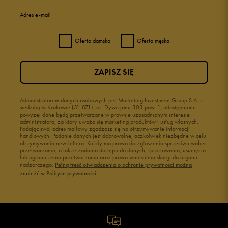
Adres e-mail
Oferta damska
Oferta męska
ZAPISZ SIĘ
Administratorem danych osobowych jest Marketing Investment Group S.A. z
siedzibą w Krakowie (31-871), os. Dywizjonu 303 paw. 1, udostępnione
powyżej dane będą przetwarzane w prawnie uzasadnionym interesie
administratora, za który uważa się marketing produktów i usług własnych.
Podając swój adres mailowy zgadzasz się na otrzymywanie informacji
handlowych. Podanie danych jest dobrowolne, aczkolwiek niezbędne w celu
otrzymywania newslettera. Każdy ma prawo do zgłoszenia sprzeciwu wobec
przetwarzania, a także żądania dostępu do danych, sprostowania, usunięcia
lub ograniczenia przetwarzania oraz prawo wniesienia skargi do organu
nadzorczego.
Pełną treść oświadczenia o ochronie prywatności można
znaleźć w Polityce prywatności.