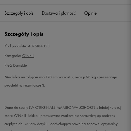
Szczegóły i opis
Dostawa i płatność
Opinie
S
Powiadom o dostępności
M
Powiadom o dostępności
Szczegóły i opis
L
Powiadom o dostępności
Kod produktu:
4075184053
Kategoria:
O'Neill
XL
Powiadom o dostępności
Płeć:
Damskie
Modelka na zdjęciu ma 173 cm wzrostu, waży 53 kg i prezentuje
produkt w rozmiarze S.
Damskie szorty LW O'RIGINALS MAMBO WALKSHORTS z letniej kolekcji
marki O'Neill. Lekkie i przewiewne znakomicie sprawdzą się podczas
ciepłych dni. Miła w dotyku i oddychająca bawełna zapewni optymalny