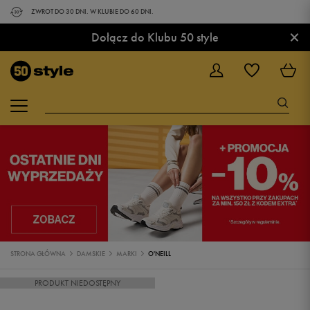
ZWROT DO 30 DNI. W KLUBIE DO 60 DNI.
×
Dołącz do Klubu 50 style
STRONA GŁÓWNA
DAMSKIE
MARKI
O'NEILL
PRODUKT NIEDOSTĘPNY