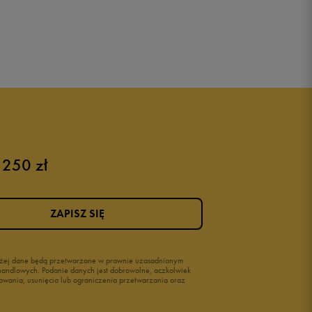
 250 zł
ZAPISZ SIĘ
wyżej dane będą przetwarzane w prawnie uzasadnionym
i handlowych. Podanie danych jest dobrowolne, aczkolwiek
owania, usunięcia lub ograniczenia przetwarzania oraz