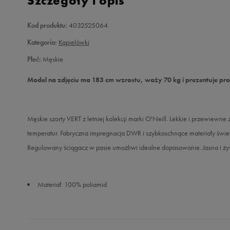
Szczegóły i opis
Kod produktu:
4032525064
Kategoria:
Kąpielówki
Płeć:
Męskie
Model na zdjęciu ma 183 cm wzrostu, waży 70 kg i prezentuje pr
Męskie szorty VERT z letniej kolekcji marki O'Neill. Lekkie i przewiew
temperatur. Fabryczna impregnacja DWR i szybkoschnące materiały świe
Regulowany ściągacz w pasie umożliwi idealne dopasowanie. Jasna i żywa
Materiał: 100% poliamid