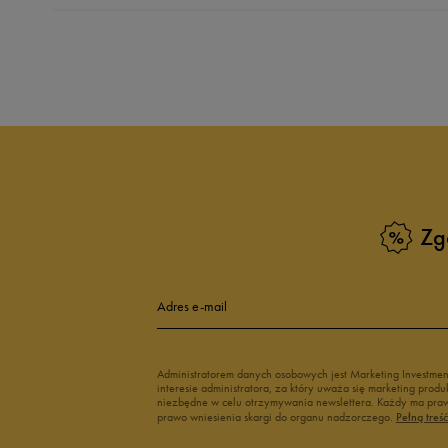
Produkt nie posia
Zg
Adres e-mail
Administratorem danych osobowych jest Marketing Investme
interesie administratora, za który uważa się marketing pro
niezbędne w celu otrzymywania newslettera. Każdy ma prawo
prawo wniesienia skargi do organu nadzorczego.
Pełną treś