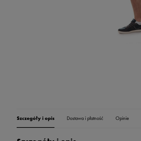
Skechers
Timberland
Umbro
Under Armour
Up8
U.S. Polo ASSN.
Vans
Szczegóły i opis
Dostawa i płatność
Opinie