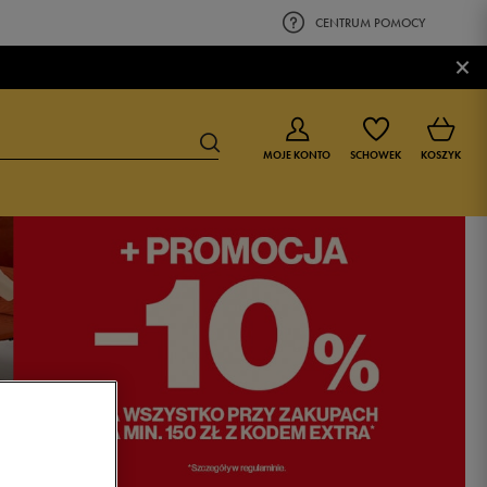
CENTRUM POMOCY
×
MOJE KONTO
SCHOWEK
KOSZYK
BUTY DLA CHŁOPCA
BUTY DLA DZIEWCZYNKI
0-4 lat
0-4 lat
4-8 lat
4-8 lat
9-16 lat
9-16 lat