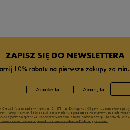
da recenzji
ZAPISZ SIĘ DO NEWSLETTERA
arnij 10% rabatu na pierwsze zakupy za min.
Oferta damska
Oferta męska
nt Group S.A. z siedzibą w Krakowie (31-871), os. Dywizjonu 303 paw. 1, udostępnione po
duktów i usług własnych. Podając swój adres mailowy zgadzasz się na otrzymywanie informacj
 do zgłoszenia sprzeciwu wobec przetwarzania, a także żądania dostępu do danych, sprost
ć oświadczenia o ochronie prywatności można znaleźć w Polityce prywatności.