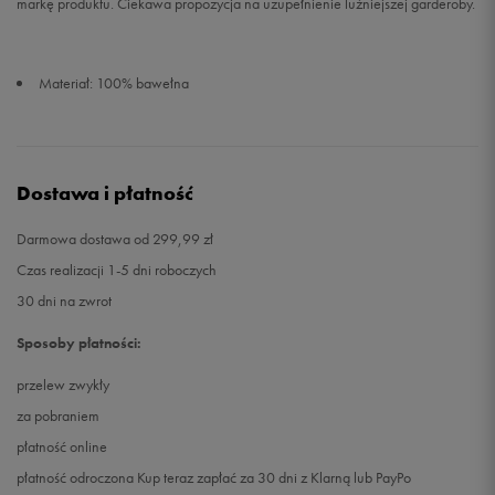
markę produktu. Ciekawa propozycja na uzupełnienie luźniejszej garderoby.
Materiał: 100% bawełna
Dostawa i płatność
Darmowa dostawa od 299,99 zł
Czas realizacji 1-5 dni roboczych
30 dni na zwrot
Sposoby płatności:
przelew zwykły
za pobraniem
płatność online
płatność odroczona Kup teraz zapłać za 30 dni z Klarną lub PayPo