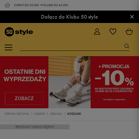
ZWROT DO 30 DNI. W KLUBIE DO 60 DNI.
×
Dołącz do Klubu 50 style
STRONA GŁÓWNA
MĘSKIE
UBRANIA
KOSZULKI
PRODUKT NIEDOSTĘPNY