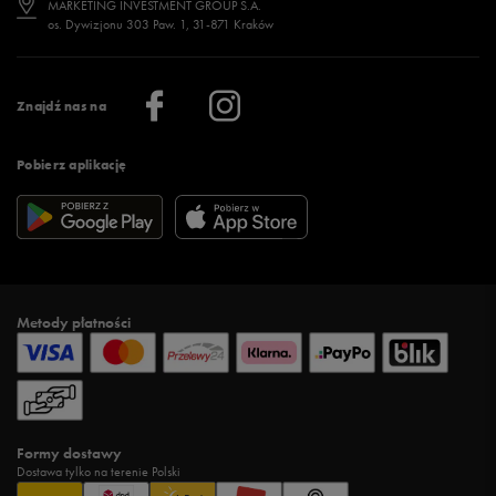
MARKETING INVESTMENT GROUP S.A.
os. Dywizjonu 303 Paw. 1, 31-871 Kraków
Więcej >
Klub 50 style
Regulamin sklepu 50 style
Praca
Regulamin aplikacji 50 style
Informacje o firmie
Więcej regulaminów >
Znajdź nas na
Pobierz aplikację
Metody płatności
Formy dostawy
Dostawa tylko na terenie Polski