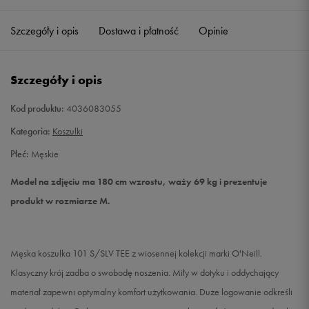
Szczegóły i opis
Dostawa i płatność
Opinie
M
Powiadom o dostępności
L
Powiadom o dostępności
Szczegóły i opis
XL
Powiadom o dostępności
Kod produktu:
4036083055
Kategoria:
Koszulki
XXL
Powiadom o dostępności
Płeć:
Męskie
Model na zdjęciu ma 180 cm wzrostu, waży 69 kg i prezentuje
produkt w rozmiarze M.
Męska koszulka 101 S/SLV TEE z wiosennej kolekcji marki O'Neill.
Klasyczny krój zadba o swobodę noszenia. Miły w dotyku i oddychający
materiał zapewni optymalny komfort użytkowania. Duże logowanie odkreśli