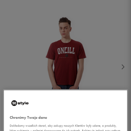
1/4
Chronimy Twoje dane
Dokładamy wszelkich starań, aby zakupy naszych Klientów były udane, a produkty,
które wybierają – najlepiej dopasowane do ich potrzeb. Robimy to jednak przy pełnym