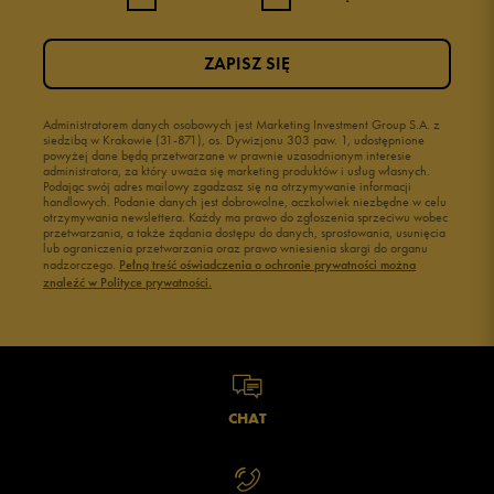
ZAPISZ SIĘ
Administratorem danych osobowych jest Marketing Investment Group S.A. z
siedzibą w Krakowie (31-871), os. Dywizjonu 303 paw. 1, udostępnione
powyżej dane będą przetwarzane w prawnie uzasadnionym interesie
administratora, za który uważa się marketing produktów i usług własnych.
Podając swój adres mailowy zgadzasz się na otrzymywanie informacji
handlowych. Podanie danych jest dobrowolne, aczkolwiek niezbędne w celu
otrzymywania newslettera. Każdy ma prawo do zgłoszenia sprzeciwu wobec
przetwarzania, a także żądania dostępu do danych, sprostowania, usunięcia
lub ograniczenia przetwarzania oraz prawo wniesienia skargi do organu
nadzorczego.
Pełną treść oświadczenia o ochronie prywatności można
znaleźć w Polityce prywatności.
CHAT