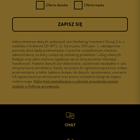
Oferta damska
Oferta męska
ZAPISZ SIĘ
Administratorem danych osobowych jest Marketing Investment Group S.A. z
siedzibą w Krakowie (31-871), os. Dywizjonu 303 paw. 1, udostępnione
powyżej dane będą przetwarzane w prawnie uzasadnionym interesie
administratora, za który uważa się marketing produktów i usług własnych.
Podając swój adres mailowy zgadzasz się na otrzymywanie informacji
handlowych. Podanie danych jest dobrowolne, aczkolwiek niezbędne w celu
otrzymywania newslettera. Każdy ma prawo do zgłoszenia sprzeciwu wobec
przetwarzania, a także żądania dostępu do danych, sprostowania, usunięcia
lub ograniczenia przetwarzania oraz prawo wniesienia skargi do organu
nadzorczego.
Pełną treść oświadczenia o ochronie prywatności można
znaleźć w Polityce prywatności.
CHAT