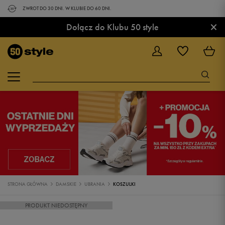
ZWROT DO 30 DNI. W KLUBIE DO 60 DNI.
×
Dołącz do Klubu 50 style
STRONA GŁÓWNA
DAMSKIE
UBRANIA
KOSZULKI
PRODUKT NIEDOSTĘPNY