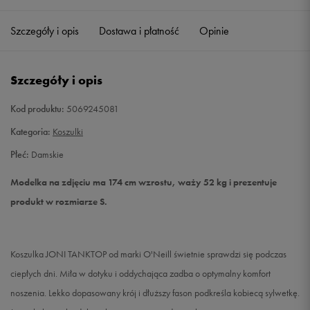
Szczegóły i opis
Dostawa i płatność
Opinie
S
Powiadom o dostępności
M
Powiadom o dostępności
Szczegóły i opis
L
Powiadom o dostępności
Kod produktu:
5069245081
Kategoria:
Koszulki
XL
Powiadom o dostępności
Płeć:
Damskie
Modelka na zdjęciu ma 174 cm wzrostu, waży 52 kg i prezentuje
produkt w rozmiarze S.
Koszulka JONI TANKTOP od marki O'Neill świetnie sprawdzi się podczas
ciepłych dni. Miła w dotyku i oddychająca zadba o optymalny komfort
noszenia. Lekko dopasowany krój i dłuższy fason podkreśla kobiecą sylwetkę.