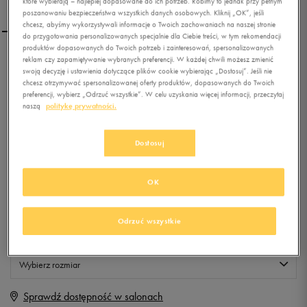
które wybierają – najlepiej dopasowane do ich potrzeb. Robimy to jednak przy pełnym
poszanowaniu bezpieczeństwa wszystkich danych osobowych. Kliknij „OK”, jeśli
chcesz, abyśmy wykorzystywali informacje o Twoich zachowaniach na naszej stronie
do przygotowania personalizowanych specjalnie dla Ciebie treści, w tym rekomendacji
produktów dopasowanych do Twoich potrzeb i zainteresowań, spersonalizowanych
reklam czy zapamiętywanie wybranych preferencji. W każdej chwili możesz zmienić
O'NEILL T-SHIRT JONI TAN
swoją decyzję i ustawienia dotyczące plików cookie wybierając „Dostosuj”. Jeśli nie
chcesz otrzymywać spersonalizowanej oferty produktów, dopasowanych do Twoich
preferencji, wybierz „Odrzuć wszystkie”. W celu uzyskania więcej informacji, przeczytaj
naszą
politykę prywatności.
0.0
(
0
)
19,99
zł
z Vat
Dostosuj
+ 100 PKT W
KLUBIE 50 STYLE
OK
Produkt niedostępny
Odrzuć wszystkie
Jeśli artykuł będzie ponownie dostępny, otrzymasz od nas powiadomienie.
Wybierz rozmiar
Sprawdź dostępność w salonach
XS
Powiadom o dostępności