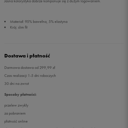
Jasna kolorystyka dobrze komponuje się z dużym logowaniem.
Materiał: 95% bawełna, 5% elastyna
Krój: slim fit
Dostawa i płatność
Darmowa dostawa od 299,99 zł
Czas realizacji 1-5 dni roboczych
30 dni na zwrot
Sposoby płatności:
przelew zwykły
za pobraniem
płatność online