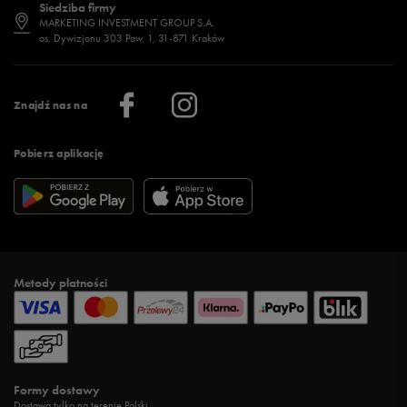
Siedziba firmy
Jak wybrać buty na zimę?
Stylizacje damskie
Sklepy stacjonarne
MARKETING INVESTMENT GROUP S.A.
os. Dywizjonu 303 Paw. 1, 31-871 Kraków
Więcej >
Klub 50 style
Regulamin sklepu 50 style
Praca
Regulamin aplikacji 50 style
Informacje o firmie
Więcej regulaminów >
Znajdź nas na
Pobierz aplikację
Metody płatności
Formy dostawy
Dostawa tylko na terenie Polski