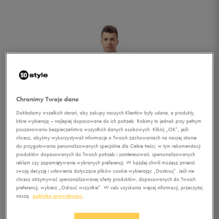
Chronimy Twoje dane
Dokładamy wszelkich starań, aby zakupy naszych Klientów były udane, a produkty,
które wybierają – najlepiej dopasowane do ich potrzeb. Robimy to jednak przy pełnym
poszanowaniu bezpieczeństwa wszystkich danych osobowych. Kliknij „OK”, jeśli
chcesz, abyśmy wykorzystywali informacje o Twoich zachowaniach na naszej stronie
do przygotowania personalizowanych specjalnie dla Ciebie treści, w tym rekomendacji
produktów dopasowanych do Twoich potrzeb i zainteresowań, spersonalizowanych
reklam czy zapamiętywanie wybranych preferencji. W każdej chwili możesz zmienić
swoją decyzję i ustawienia dotyczące plików cookie wybierając „Dostosuj”. Jeśli nie
chcesz otrzymywać spersonalizowanej oferty produktów, dopasowanych do Twoich
1/5
preferencji, wybierz „Odrzuć wszystkie”. W celu uzyskania więcej informacji, przeczytaj
naszą
politykę prywatności.