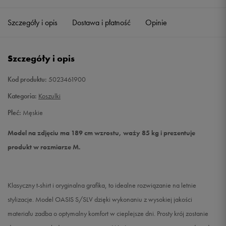
Szczegóły i opis
Dostawa i płatność
Opinie
L
Powiadom o dostępności
XL
Powiadom o dostępności
Szczegóły i opis
XXL
Powiadom o dostępności
Kod produktu:
5023461900
Kategoria:
Koszulki
Płeć:
Męskie
Model na zdjęciu ma 189 cm wzrostu, waży 85 kg i prezentuje
produkt w rozmiarze M.
Klasyczny t-shirt i oryginalna grafika, to idealne rozwiązanie na letnie
stylizacje. Model OASIS S/SLV dzięki wykonaniu z wysokiej jakości
materiału zadba o optymalny komfort w cieplejsze dni. Prosty krój zostanie