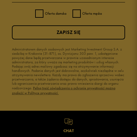
Oferta damska
Oferta męska
ZAPISZ SIĘ
Administratorem danych osobowych jest Marketing Investment Group S.A. z
siedzibą w Krakowie (31-871), os. Dywizjonu 303 paw. 1, udostępnione
powyżej dane będą przetwarzane w prawnie uzasadnionym interesie
administratora, za który uważa się marketing produktów i usług własnych.
Podając swój adres mailowy zgadzasz się na otrzymywanie informacji
handlowych. Podanie danych jest dobrowolne, aczkolwiek niezbędne w celu
otrzymywania newslettera. Każdy ma prawo do zgłoszenia sprzeciwu wobec
przetwarzania, a także żądania dostępu do danych, sprostowania, usunięcia
lub ograniczenia przetwarzania oraz prawo wniesienia skargi do organu
nadzorczego.
Pełną treść oświadczenia o ochronie prywatności można
znaleźć w Polityce prywatności.
CHAT