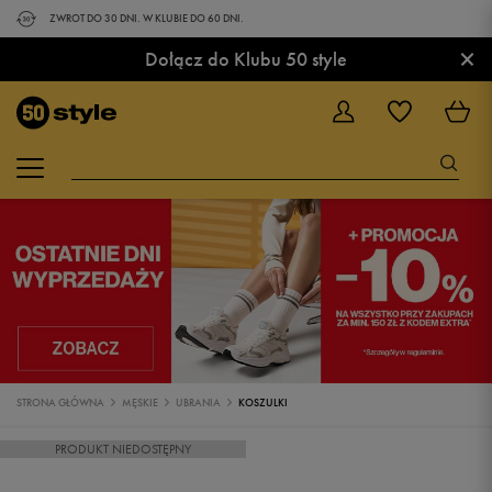
ZWROT DO 30 DNI. W KLUBIE DO 60 DNI.
×
Dołącz do Klubu 50 style
STRONA GŁÓWNA
MĘSKIE
UBRANIA
KOSZULKI
PRODUKT NIEDOSTĘPNY