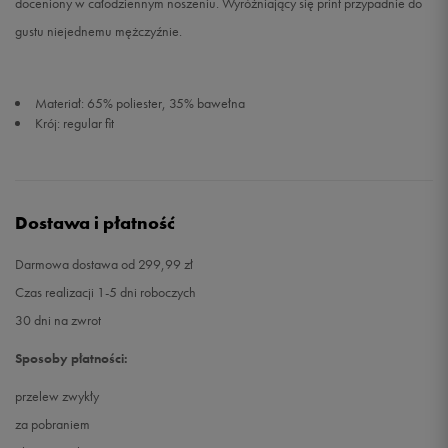
doceniony w całodziennym noszeniu. Wyróżniający się print przypadnie do
gustu niejednemu mężczyźnie.
Materiał: 65% poliester, 35% bawełna
Krój: regular fit
Dostawa i płatność
Darmowa dostawa od 299,99 zł
Czas realizacji 1-5 dni roboczych
30 dni na zwrot
Sposoby płatności:
przelew zwykły
za pobraniem