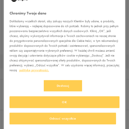
złapać swój rozmiar, musisz się pospieszyć!
Niektóre z nich to modele poekspozycyine — mogą mieć niewielkie ślady
Chronimy Twoje dane
użytkowania lub uszkodzone pudełko. To jednak nieznaczące wady,
Dokładamy wszelkich starań, aby zakupy naszych Klientów były udane, a produkty,
które nie odbiorą Ci radości z modnych, markowych artykułów!
które wybierają – najlepiej dopasowane do ich potrzeb. Robimy to jednak przy pełnym
Zdjęcie na karcie produktu jest poglądowe i nie przedstawia konkretnego
poszanowaniu bezpieczeństwa wszystkich danych osobowych. Kliknij „OK”, jeśli
egzemplarza, który do Ciebie dotrze.
chcesz, abyśmy wykorzystywali informacje o Twoich zachowaniach na naszej stronie
do przygotowania personalizowanych specjalnie dla Ciebie treści, w tym rekomendacji
produktów dopasowanych do Twoich potrzeb i zainteresowań, spersonalizowanych
STRONA GŁÓWNA
OUTLET
reklam czy zapamiętywanie wybranych preferencji. W każdej chwili możesz zmienić
swoją decyzję i ustawienia dotyczące plików cookie wybierając „Dostosuj”. Jeśli nie
chcesz otrzymywać spersonalizowanej oferty produktów, dopasowanych do Twoich
BUTY OUTLET 2026
preferencji, wybierz „Odrzuć wszystkie”. W celu uzyskania więcej informacji, przeczytaj
naszą
politykę prywatności.
Wyników
0
Sortuj:
FILTRUJ
(1)
Dostosuj
REKOMENDOWANE
Pokaż
60
OK
z 0
Odrzuć wszystkie
Wybrane filtry:
BUTY
Wyczyść filtry