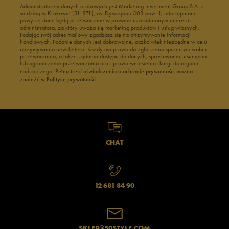
Administratorem danych osobowych jest Marketing Investment Group S.A. z
siedzibą w Krakowie (31-871), os. Dywizjonu 303 paw. 1, udostępnione
powyżej dane będą przetwarzane w prawnie uzasadnionym interesie
administratora, za który uważa się marketing produktów i usług własnych.
Podając swój adres mailowy zgadzasz się na otrzymywanie informacji
handlowych. Podanie danych jest dobrowolne, aczkolwiek niezbędne w celu
otrzymywania newslettera. Każdy ma prawo do zgłoszenia sprzeciwu wobec
przetwarzania, a także żądania dostępu do danych, sprostowania, usunięcia
lub ograniczenia przetwarzania oraz prawo wniesienia skargi do organu
nadzorczego.
Pełną treść oświadczenia o ochronie prywatności można
znaleźć w Polityce prywatności.
CHAT
12 681 84 90
SKLEP@50STYLE.COM