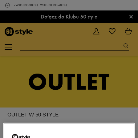
ZWROT DO 30 DNI. W KLUBIE DO 60 DNI.
×
Dołącz do Klubu 50 style
OUTLET W 50 STYLE
Mamy dla Ciebie niezłą gratkę: otwieramy OUTLET 50 STYLE! W ofercie
znajdziesz produkty modnych, markowych produktów. Czekają one
wyłącznie na Ciebie. Wiele z nich to końcówki kolekcji, więc jeśli chcesz