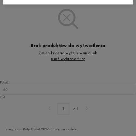
Brak produktów do wyświetlenia
Zmień kryteria wyszukiwania lub
usuń wybrane filtry
Pokaż
60
z 0
z
1
Przeglądasz
Buty Outlet 2026
. Dostępne modele: