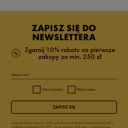
ZAPISZ SIĘ DO
NEWSLETTERA
Zgarnij 10% rabatu na pierwsze
zakupy za min. 250 zł
Adres e-mail
Oferta damska
Oferta męska
ZAPISZ SIĘ
Administratorem danych osobowych jest Marketing Investment Group S.A. z
siedzibą w Krakowie (31-871), os. Dywizjonu 303 paw. 1, udostępnione