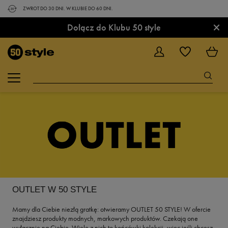
ZWROT DO 30 DNI. W KLUBIE DO 60 DNI.
×
Dołącz do Klubu 50 style
OUTLET W 50 STYLE
Mamy dla Ciebie niezłą gratkę: otwieramy OUTLET 50 STYLE! W ofercie
znajdziesz produkty modnych, markowych produktów. Czekają one
wyłącznie na Ciebie. Wiele z nich to końcówki kolekcji, więc jeśli chcesz