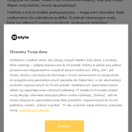
złapać swój rozmiar, musisz się pospieszyć!
Niektóre z nich to modele poekspozycyine — mogą mieć niewielkie ślady
użytkowania lub uszkodzone pudełko. To jednak nieznaczące wady,
które nie odbiorą Ci radości z modnych, markowych artykułów!
Zdjęcie na karcie produktu jest poglądowe i nie przedstawia konkretnego
egzemplarza, który do Ciebie dotrze.
STRONA GŁÓWNA
OUTLET
Chronimy Twoje dane
Dokładamy wszelkich starań, aby zakupy naszych Klientów były udane, a produkty,
DZIECIĘCE BUTY OUTLET 2026
które wybierają – najlepiej dopasowane do ich potrzeb. Robimy to jednak przy pełnym
poszanowaniu bezpieczeństwa wszystkich danych osobowych. Kliknij „OK”, jeśli
chcesz, abyśmy wykorzystywali informacje o Twoich zachowaniach na naszej stronie
Wyników
5
do przygotowania personalizowanych specjalnie dla Ciebie treści, w tym rekomendacji
Sortuj:
produktów dopasowanych do Twoich potrzeb i zainteresowań, spersonalizowanych
FILTRUJ
(2)
REKOMENDOWANE
reklam czy zapamiętywanie wybranych preferencji. W każdej chwili możesz zmienić
Pokaż
swoją decyzję i ustawienia dotyczące plików cookie wybierając „Dostosuj”. Jeśli nie
chcesz otrzymywać spersonalizowanej oferty produktów, dopasowanych do Twoich
60
preferencji, wybierz „Odrzuć wszystkie”. W celu uzyskania więcej informacji, przeczytaj
z 5
naszą
politykę prywatności.
Wybrane filtry:
BUTY
DZIECIĘCE
Wyczyść filtry
Dostosuj