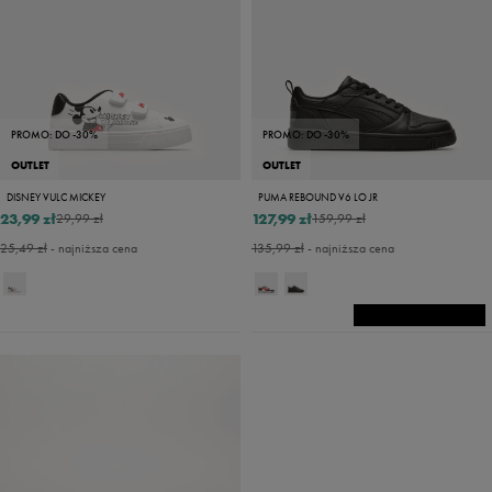
PROMO: DO -30%
PROMO: DO -30%
OUTLET
OUTLET
DISNEY VULC MICKEY
PUMA REBOUND V6 LO JR
23,99 zł
127,99 zł
29,99 zł
159,99 zł
25,49 zł
- najniższa cena
135,99 zł
- najniższa cena