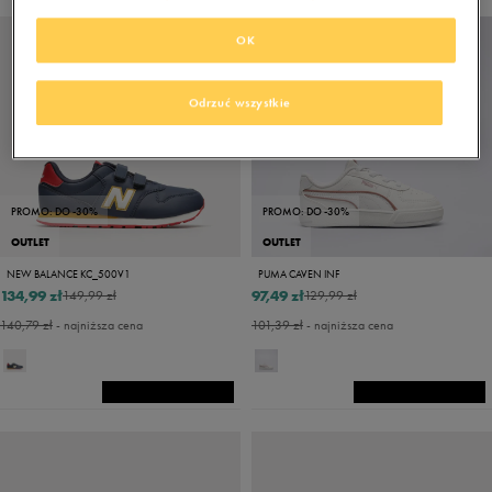
OK
Odrzuć wszystkie
PROMO: DO -30%
PROMO: DO -30%
OUTLET
OUTLET
NEW BALANCE KC_500V1
PUMA CAVEN INF
134,99 zł
97,49 zł
149,99 zł
129,99 zł
140,79 zł
- najniższa cena
101,39 zł
- najniższa cena