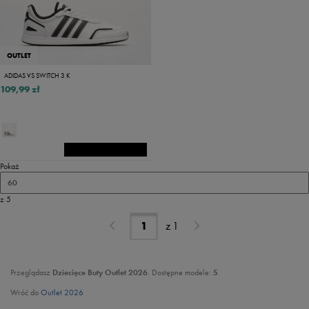
OUTLET
ADIDAS VS SWITCH 3 K
109,99 zł
Pokaż
60
z 5
z
1
Przeglądasz
Dziecięce Buty Outlet 2026
. Dostępne modele:
5
Wróć do
Outlet 2026