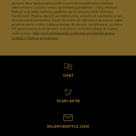
powyżej dane będą przetwarzane w prawnie uzasadnionym interesie
administratora, za który uważa się marketing produktów i usług własnych.
Podając swój adres mailowy zgadzasz się na otrzymywanie informacji
handlowych. Podanie danych jest dobrowolne, aczkolwiek niezbędne w celu
otrzymywania newslettera. Każdy ma prawo do zgłoszenia sprzeciwu wobec
przetwarzania, a także żądania dostępu do danych, sprostowania, usunięcia
lub ograniczenia przetwarzania oraz prawo wniesienia skargi do organu
nadzorczego.
Pełną treść oświadczenia o ochronie prywatności można
znaleźć w Polityce prywatności.
CHAT
12 681 84 90
SKLEP@50STYLE.COM