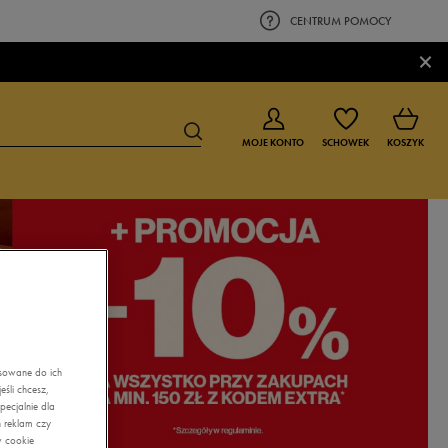
CENTRUM POMOCY
×
MOJE KONTO
SCHOWEK
KOSZYK
BUTY DLA CHŁOPCA
BUTY DLA DZIEWCZYNKI
0-4 lat
0-4 lat
4-8 lat
4-8 lat
9-16 lat
9-16 lat
asowane do ich
śli chcesz,
ecjalnie dla
 reklam czy
w cookie