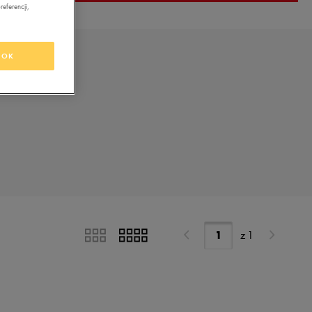
eferencji,
OK
z
1