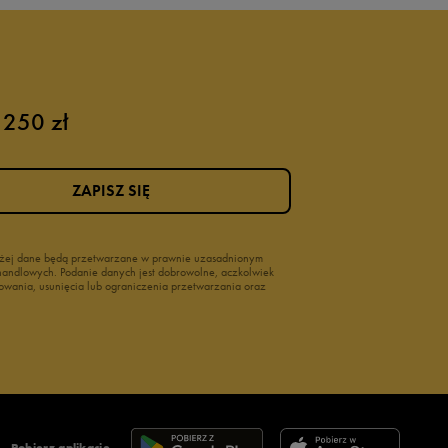
 250 zł
ZAPISZ SIĘ
wyżej dane będą przetwarzane w prawnie uzasadnionym
i handlowych. Podanie danych jest dobrowolne, aczkolwiek
owania, usunięcia lub ograniczenia przetwarzania oraz