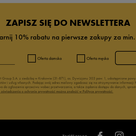
ZAPISZ SIĘ DO NEWSLETTERA
arnij 10% rabatu na pierwsze zakupy za min.
Oferta damska
Oferta męska
nt Group S.A. z siedzibą w Krakowie (31-871), os. Dywizjonu 303 paw. 1, udostępnione po
duktów i usług własnych. Podając swój adres mailowy zgadzasz się na otrzymywanie informacj
 do zgłoszenia sprzeciwu wobec przetwarzania, a także żądania dostępu do danych, sprost
ć oświadczenia o ochronie prywatności można znaleźć w Polityce prywatności.