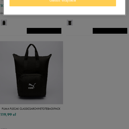
Odrzuć wszystkie
103,99 zł
79,99 zł
129,99 zł
110,49 zł
- najniższa cena
PUMA PLECAK CLASSICSARCHIVETOTEBACKPACK
119,99 zł