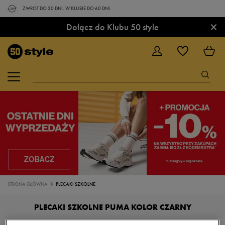
ZWROT DO 30 DNI. W KLUBIE DO 60 DNI.
×
Dołącz do Klubu 50 style
STRONA GŁÓWNA
PLECAKI SZKOLNE
PLECAKI SZKOLNE PUMA KOLOR CZARNY