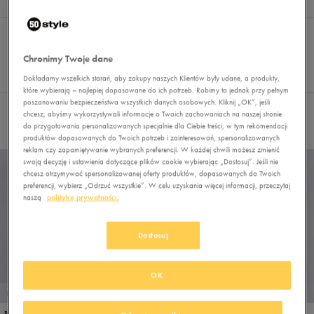
Wyniki
3
Sortuj:
FILTRUJ
(2)
REKOMENDOWANE
Pokaż
Chronimy Twoje dane
60
Dokładamy wszelkich starań, aby zakupy naszych Klientów były udane, a produkty,
z 3
które wybierają – najlepiej dopasowane do ich potrzeb. Robimy to jednak przy pełnym
poszanowaniu bezpieczeństwa wszystkich danych osobowych. Kliknij „OK”, jeśli
chcesz, abyśmy wykorzystywali informacje o Twoich zachowaniach na naszej stronie
Wybrane filtry:
PUMA
CZARNY
Wyczyść filtry
do przygotowania personalizowanych specjalnie dla Ciebie treści, w tym rekomendacji
produktów dopasowanych do Twoich potrzeb i zainteresowań, spersonalizowanych
reklam czy zapamiętywanie wybranych preferencji. W każdej chwili możesz zmienić
swoją decyzję i ustawienia dotyczące plików cookie wybierając „Dostosuj”. Jeśli nie
chcesz otrzymywać spersonalizowanej oferty produktów, dopasowanych do Twoich
preferencji, wybierz „Odrzuć wszystkie”. W celu uzyskania więcej informacji, przeczytaj
naszą
politykę prywatności.
Dostosuj
OK
PROMO: DO -30%
PUMA PLECAK PUMA PLUS
PUMA PLECAK BASE SMALL