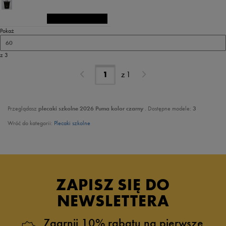
Pokaż
60
z 3
z
1
Przeglądasz
plecaki szkolne 2026 Puma kolor czarny
. Dostępne modele:
3
Wróć do kategorii:
Plecaki szkolne
ZAPISZ SIĘ DO
NEWSLETTERA
Zgarnij 10% rabatu na pierwsze