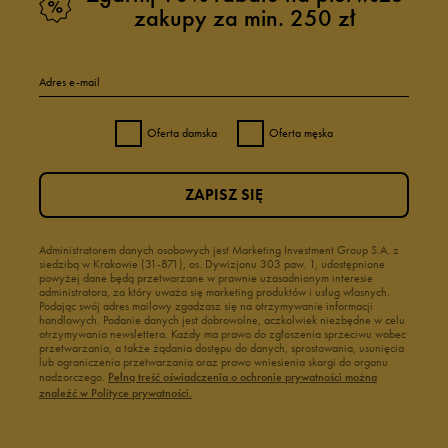
zakupy za min. 250 zł
Adres e-mail
Oferta damska
Oferta męska
ZAPISZ SIĘ
Administratorem danych osobowych jest Marketing Investment Group S.A. z
siedzibą w Krakowie (31-871), os. Dywizjonu 303 paw. 1, udostępnione
powyżej dane będą przetwarzane w prawnie uzasadnionym interesie
administratora, za który uważa się marketing produktów i usług własnych.
Podając swój adres mailowy zgadzasz się na otrzymywanie informacji
handlowych. Podanie danych jest dobrowolne, aczkolwiek niezbędne w celu
otrzymywania newslettera. Każdy ma prawo do zgłoszenia sprzeciwu wobec
przetwarzania, a także żądania dostępu do danych, sprostowania, usunięcia
lub ograniczenia przetwarzania oraz prawo wniesienia skargi do organu
nadzorczego.
Pełną treść oświadczenia o ochronie prywatności można
znaleźć w Polityce prywatności.