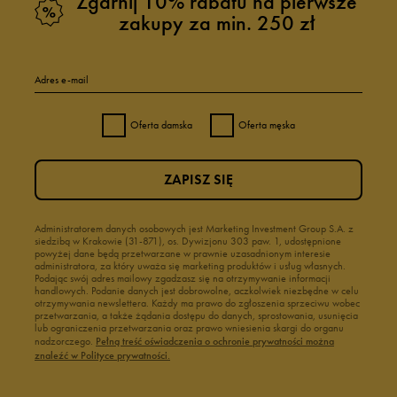
Zgarnij 10% rabatu na pierwsze
zakupy za min. 250 zł
Adres e-mail
Oferta damska
Oferta męska
ZAPISZ SIĘ
Administratorem danych osobowych jest Marketing Investment Group S.A. z
siedzibą w Krakowie (31-871), os. Dywizjonu 303 paw. 1, udostępnione
powyżej dane będą przetwarzane w prawnie uzasadnionym interesie
administratora, za który uważa się marketing produktów i usług własnych.
Podając swój adres mailowy zgadzasz się na otrzymywanie informacji
handlowych. Podanie danych jest dobrowolne, aczkolwiek niezbędne w celu
otrzymywania newslettera. Każdy ma prawo do zgłoszenia sprzeciwu wobec
przetwarzania, a także żądania dostępu do danych, sprostowania, usunięcia
lub ograniczenia przetwarzania oraz prawo wniesienia skargi do organu
nadzorczego.
Pełną treść oświadczenia o ochronie prywatności można
znaleźć w Polityce prywatności.