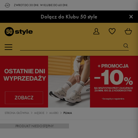
ZWROT DO 30 DNI. W KLUBIE DO 60 DNI.
×
Dołącz do Klubu 50 style
STRONA GŁÓWNA
MĘSKIE
MARKI
PUMA
PRODUKT NIEDOSTĘPNY