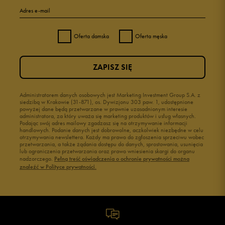
Adres e-mail
Oferta damska
Oferta męska
ZAPISZ SIĘ
Administratorem danych osobowych jest Marketing Investment Group S.A. z
siedzibą w Krakowie (31-871), os. Dywizjonu 303 paw. 1, udostępnione
powyżej dane będą przetwarzane w prawnie uzasadnionym interesie
administratora, za który uważa się marketing produktów i usług własnych.
Podając swój adres mailowy zgadzasz się na otrzymywanie informacji
handlowych. Podanie danych jest dobrowolne, aczkolwiek niezbędne w celu
otrzymywania newslettera. Każdy ma prawo do zgłoszenia sprzeciwu wobec
przetwarzania, a także żądania dostępu do danych, sprostowania, usunięcia
lub ograniczenia przetwarzania oraz prawo wniesienia skargi do organu
nadzorczego.
Pełną treść oświadczenia o ochronie prywatności można
znaleźć w Polityce prywatności.