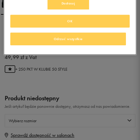
Dostosuj
OK
PUMA 1948 MID TWILL
Odrzuć wszystkie
0.0
(
0
)
49,99
zł
z Vat
+ 250 PKT W
KLUBIE 50 STYLE
Produkt niedostępny
Jeśli artykuł będzie ponownie dostępny, otrzymasz od nas powiadomienie.
Wybierz rozmiar
Sprawdź dostępność w salonach
Rozmiary EU
Rozmiary US