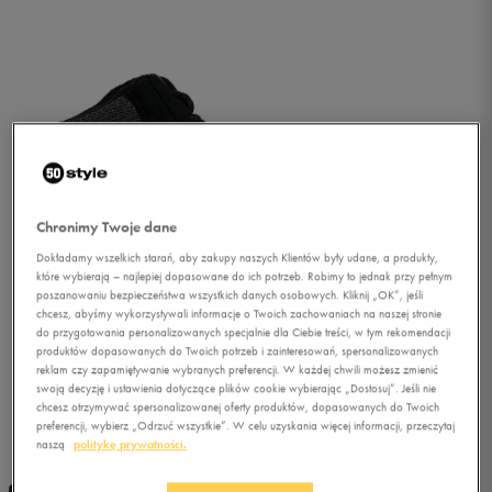
Chronimy Twoje dane
Dokładamy wszelkich starań, aby zakupy naszych Klientów były udane, a produkty,
które wybierają – najlepiej dopasowane do ich potrzeb. Robimy to jednak przy pełnym
poszanowaniu bezpieczeństwa wszystkich danych osobowych. Kliknij „OK”, jeśli
chcesz, abyśmy wykorzystywali informacje o Twoich zachowaniach na naszej stronie
do przygotowania personalizowanych specjalnie dla Ciebie treści, w tym rekomendacji
produktów dopasowanych do Twoich potrzeb i zainteresowań, spersonalizowanych
reklam czy zapamiętywanie wybranych preferencji. W każdej chwili możesz zmienić
swoją decyzję i ustawienia dotyczące plików cookie wybierając „Dostosuj”. Jeśli nie
chcesz otrzymywać spersonalizowanej oferty produktów, dopasowanych do Twoich
1/5
preferencji, wybierz „Odrzuć wszystkie”. W celu uzyskania więcej informacji, przeczytaj
naszą
politykę prywatności.