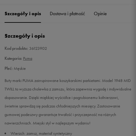
40
25,5 cm
Powiadom o dostępności
Szczegóły i opis
Dostawa i płatność
Opinie
40,5
26 cm
Powiadom o dostępności
Szczegóły i opis
41
26,5 cm
Powiadom o dostępności
Kod produktu:
36123902
42
27 cm
Powiadom o dostępności
Kategoria:
Puma
Płeć:
Męskie
42,5
27,5 cm
Powiadom o dostępności
Buty marki PUMA zainspirowane koszykarskimi parkietami. Model 1948 MID
43
28 cm
Powiadom o dostępności
TWILL to wyższa cholewka z zamszu, która zapewnia wygodę i indywidualne
dopasowanie. Dzięki miękkiej wyściółce i pogrubionemu kołnierzowi,
44
28,5 cm
Powiadom o dostępności
świetnie sprawdzą się podczas chłodniejszych miesięcy. Zastosowanie
gumowej podeszwy gwarantuje trwałość i przyczepność na różnych
44,5
29 cm
Powiadom o dostępności
nawierzchniach. Miejski styl w najlepszym wydaniu!
Wierzch: zamsz, materiał syntetyczny
45
29,5 cm
Powiadom o dostępności