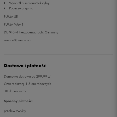
Wyściółka: materiał tekstylny
Podeszwa: guma
46
30 cm
Powiadom o dostępności
PUMA SE
PUMA Way 1
DE-91074 Herzogenaurach, Germany
service@puma.com
Dostawa i płatność
Darmowa dostawa od 299,99 zł
Czas realizacji 1-5 dni roboczych
30 dni na zwrot
Sposoby płatności:
przelew zwykły