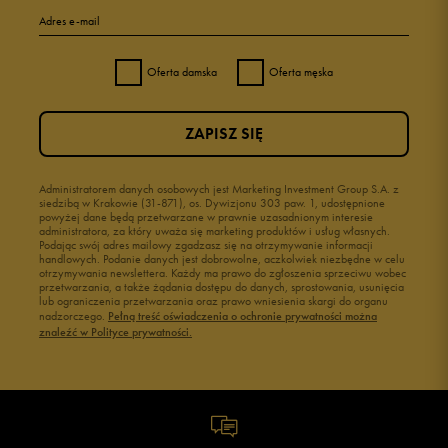
Adres e-mail
Oferta damska
Oferta męska
ZAPISZ SIĘ
Administratorem danych osobowych jest Marketing Investment Group S.A. z
siedzibą w Krakowie (31-871), os. Dywizjonu 303 paw. 1, udostępnione
powyżej dane będą przetwarzane w prawnie uzasadnionym interesie
administratora, za który uważa się marketing produktów i usług własnych.
Podając swój adres mailowy zgadzasz się na otrzymywanie informacji
handlowych. Podanie danych jest dobrowolne, aczkolwiek niezbędne w celu
otrzymywania newslettera. Każdy ma prawo do zgłoszenia sprzeciwu wobec
przetwarzania, a także żądania dostępu do danych, sprostowania, usunięcia
lub ograniczenia przetwarzania oraz prawo wniesienia skargi do organu
nadzorczego.
Pełną treść oświadczenia o ochronie prywatności można
znaleźć w Polityce prywatności.