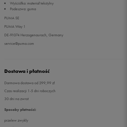
Wyściółka: materiał tekstylny
Podeszwa: guma
47
31 cm
Powiadom o dostępności
PUMA SE
PUMA Way 1
48,5
32 cm
Powiadom o dostępności
DE-91074 Herzogenaurach, Germany
service@puma.com
Dostawa i płatność
Darmowa dostawa od 299,99 zł
Czas realizacji 1-5 dni roboczych
30 dni na zwrot
Sposoby płatności:
przelew zwykły