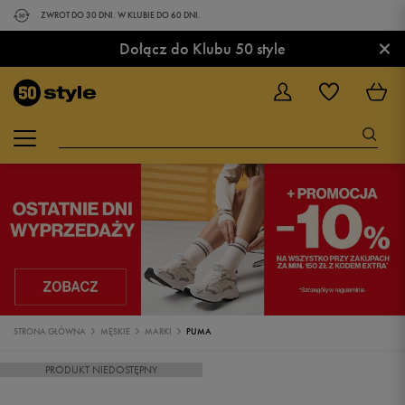
ZWROT DO 30 DNI. W KLUBIE DO 60 DNI.
×
Dołącz do Klubu 50 style
STRONA GŁÓWNA
MĘSKIE
MARKI
PUMA
PRODUKT NIEDOSTĘPNY