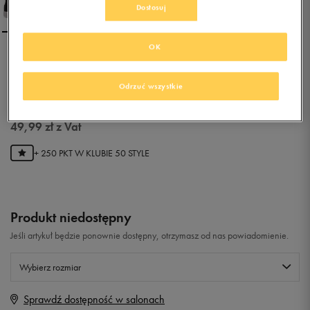
Dostosuj
OK
PUMA 1948 MID TWILL
Odrzuć wszystkie
0.0
(
0
)
49,99
zł
z Vat
+ 250 PKT W
KLUBIE 50 STYLE
Produkt niedostępny
Jeśli artykuł będzie ponownie dostępny, otrzymasz od nas powiadomienie.
Wybierz rozmiar
Sprawdź dostępność w salonach
Rozmiary EU
Rozmiary US