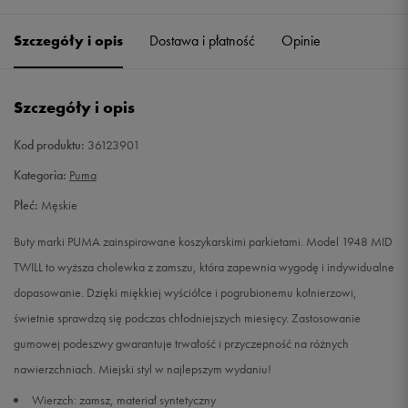
40,5
26 cm
Powiadom o dostępności
Szczegóły i opis
Dostawa i płatność
Opinie
41
26,5 cm
Powiadom o dostępności
Szczegóły i opis
42
27 cm
Powiadom o dostępności
Kod produktu:
36123901
42,5
27,5 cm
Powiadom o dostępności
Kategoria:
Puma
Płeć:
Męskie
43
28 cm
Powiadom o dostępności
Buty marki PUMA zainspirowane koszykarskimi parkietami. Model 1948 MID
44
28,5 cm
Powiadom o dostępności
TWILL to wyższa cholewka z zamszu, która zapewnia wygodę i indywidualne
dopasowanie. Dzięki miękkiej wyściółce i pogrubionemu kołnierzowi,
44,5
29 cm
Powiadom o dostępności
świetnie sprawdzą się podczas chłodniejszych miesięcy. Zastosowanie
gumowej podeszwy gwarantuje trwałość i przyczepność na różnych
45
29,5 cm
Powiadom o dostępności
nawierzchniach. Miejski styl w najlepszym wydaniu!
Wierzch: zamsz, materiał syntetyczny
46
30 cm
Powiadom o dostępności