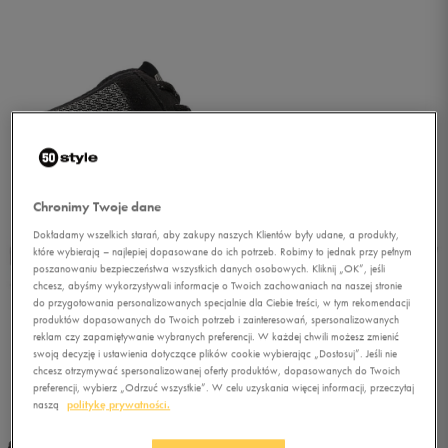
Chronimy Twoje dane
Dokładamy wszelkich starań, aby zakupy naszych Klientów były udane, a produkty,
które wybierają – najlepiej dopasowane do ich potrzeb. Robimy to jednak przy pełnym
poszanowaniu bezpieczeństwa wszystkich danych osobowych. Kliknij „OK”, jeśli
chcesz, abyśmy wykorzystywali informacje o Twoich zachowaniach na naszej stronie
do przygotowania personalizowanych specjalnie dla Ciebie treści, w tym rekomendacji
produktów dopasowanych do Twoich potrzeb i zainteresowań, spersonalizowanych
reklam czy zapamiętywanie wybranych preferencji. W każdej chwili możesz zmienić
swoją decyzję i ustawienia dotyczące plików cookie wybierając „Dostosuj”. Jeśli nie
chcesz otrzymywać spersonalizowanej oferty produktów, dopasowanych do Twoich
1/5
preferencji, wybierz „Odrzuć wszystkie”. W celu uzyskania więcej informacji, przeczytaj
naszą
politykę prywatności.