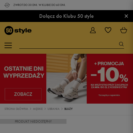
ZWROT DO 30 DNI. W KLUBIE DO 60 DNI.
×
Dołącz do Klubu 50 style
STRONA GŁÓWNA
MĘSKIE
UBRANIA
BLUZY
PRODUKT NIEDOSTĘPNY