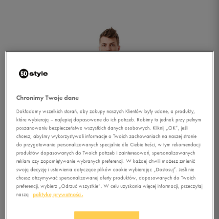
Chronimy Twoje dane
Dokładamy wszelkich starań, aby zakupy naszych Klientów były udane, a produkty,
które wybierają – najlepiej dopasowane do ich potrzeb. Robimy to jednak przy pełnym
poszanowaniu bezpieczeństwa wszystkich danych osobowych. Kliknij „OK”, jeśli
chcesz, abyśmy wykorzystywali informacje o Twoich zachowaniach na naszej stronie
do przygotowania personalizowanych specjalnie dla Ciebie treści, w tym rekomendacji
produktów dopasowanych do Twoich potrzeb i zainteresowań, spersonalizowanych
reklam czy zapamiętywanie wybranych preferencji. W każdej chwili możesz zmienić
swoją decyzję i ustawienia dotyczące plików cookie wybierając „Dostosuj”. Jeśli nie
chcesz otrzymywać spersonalizowanej oferty produktów, dopasowanych do Twoich
1/4
preferencji, wybierz „Odrzuć wszystkie”. W celu uzyskania więcej informacji, przeczytaj
naszą
politykę prywatności.