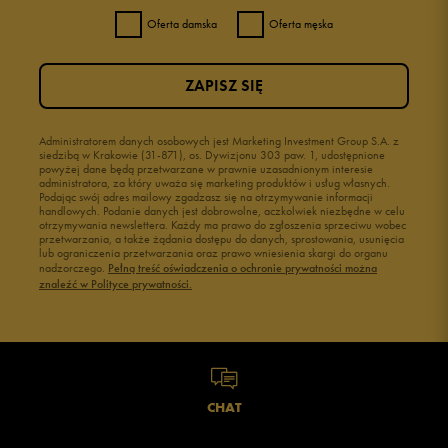
Oferta damska
Oferta męska
ZAPISZ SIĘ
Administratorem danych osobowych jest Marketing Investment Group S.A. z
siedzibą w Krakowie (31-871), os. Dywizjonu 303 paw. 1, udostępnione
powyżej dane będą przetwarzane w prawnie uzasadnionym interesie
administratora, za który uważa się marketing produktów i usług własnych.
Podając swój adres mailowy zgadzasz się na otrzymywanie informacji
handlowych. Podanie danych jest dobrowolne, aczkolwiek niezbędne w celu
otrzymywania newslettera. Każdy ma prawo do zgłoszenia sprzeciwu wobec
przetwarzania, a także żądania dostępu do danych, sprostowania, usunięcia
lub ograniczenia przetwarzania oraz prawo wniesienia skargi do organu
nadzorczego.
Pełną treść oświadczenia o ochronie prywatności można
znaleźć w Polityce prywatności.
CHAT