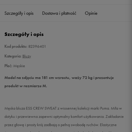
Szczegóły i opis
Dostawa i płatność
Opinie
M
Powiadom o dostępności
L
Powiadom o dostępności
Szczegóły i opis
XL
Powiadom o dostępności
Kod produktu:
82396401
Kategoria:
Bluzy
XXL
Powiadom o dostępności
Płeć:
Męskie
Model na zdjęciu ma 181 cm wzrostu, waży 72 kg i prezentuje
produkt w rozmiarze M.
Męska bluza ESS CREW SWEAT z wiosennej kolekcji marki Puma. Miła w
dotyku i przewiewna zapewni optymalny komfort użytkowania. Zakładanie
przez głowę i prosty krój zadbają o pełną swobodę ruchów. Elastyczne