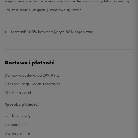
ściągacze umożliwią lepsze dopasowanie. Jednolita kolorystyka i klasyczny
krój znakomicie uzupełnią streetowe stylizacje.
Materiał: 100% bawełna (w tym 80% organiczna)
Dostawa i płatność
Darmowa dostawa od 299,99 zł
Czas realizacji 1-5 dni roboczych
30 dni na zwrot
Sposoby płatności:
przelew zwykły
za pobraniem
płatność online