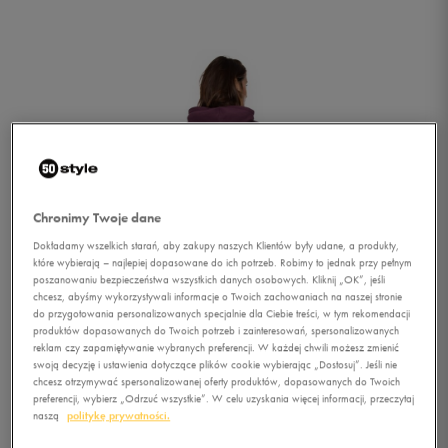
Chronimy Twoje dane
Dokładamy wszelkich starań, aby zakupy naszych Klientów były udane, a produkty,
które wybierają – najlepiej dopasowane do ich potrzeb. Robimy to jednak przy pełnym
poszanowaniu bezpieczeństwa wszystkich danych osobowych. Kliknij „OK”, jeśli
chcesz, abyśmy wykorzystywali informacje o Twoich zachowaniach na naszej stronie
do przygotowania personalizowanych specjalnie dla Ciebie treści, w tym rekomendacji
produktów dopasowanych do Twoich potrzeb i zainteresowań, spersonalizowanych
reklam czy zapamiętywanie wybranych preferencji. W każdej chwili możesz zmienić
swoją decyzję i ustawienia dotyczące plików cookie wybierając „Dostosuj”. Jeśli nie
1/3
chcesz otrzymywać spersonalizowanej oferty produktów, dopasowanych do Twoich
preferencji, wybierz „Odrzuć wszystkie”. W celu uzyskania więcej informacji, przeczytaj
naszą
politykę prywatności.