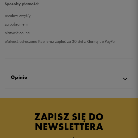
Sposoby płatności:
przelew zwykły
za pobraniem
płatność online
płatność odroczona Kup teraz zapłać za 30 dni z Klarną lub PayPo
Opinie
Produkt nie posiada recenzji
ZAPISZ SIĘ DO
NEWSLETTERA