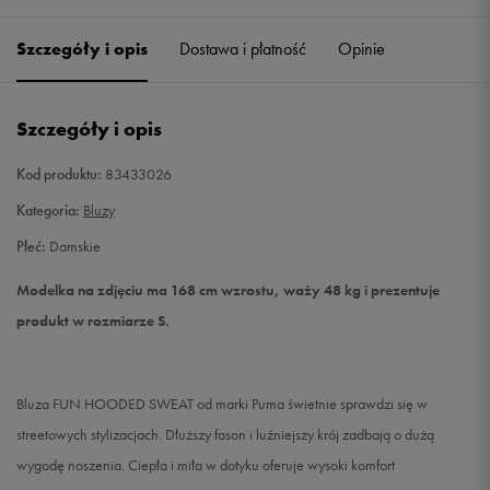
Szczegóły i opis
Dostawa i płatność
Opinie
S
Powiadom o dostępności
M
Powiadom o dostępności
Szczegóły i opis
L
Powiadom o dostępności
Kod produktu:
83433026
Kategoria:
Bluzy
Płeć:
Damskie
Modelka na zdjęciu ma 168 cm wzrostu, waży 48 kg i prezentuje
produkt w rozmiarze S.
Bluza FUN HOODED SWEAT od marki Puma świetnie sprawdzi się w
streetowych stylizacjach. Dłuższy fason i luźniejszy krój zadbają o dużą
wygodę noszenia. Ciepła i miła w dotyku oferuje wysoki komfort