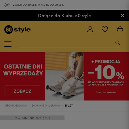
ZWROT DO 30 DNI. W KLUBIE DO 60 DNI.
×
Dołącz do Klubu 50 style
STRONA GŁÓWNA
DAMSKIE
UBRANIA
BLUZY
PRODUKT NIEDOSTĘPNY