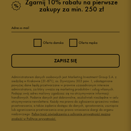
Zgarnij 10% rabatu na pierwsze
zakupy za min. 250 zł
Adres e-mail
Oferta damska
Oferta męska
ZAPISZ SIĘ
Administratorem danych osobowych jest Marketing Investment Group S.A. z
siedzibą w Krakowie (31-871), os. Dywizjonu 303 paw. 1, udostępnione
powyżej dane będą przetwarzane w prawnie uzasadnionym interesie
administratora, za który uważa się marketing produktów i usług własnych.
Podając swój adres mailowy zgadzasz się na otrzymywanie informacji
handlowych. Podanie danych jest dobrowolne, aczkolwiek niezbędne w celu
otrzymywania newslettera. Każdy ma prawo do zgłoszenia sprzeciwu wobec
przetwarzania, a także żądania dostępu do danych, sprostowania, usunięcia
lub ograniczenia przetwarzania oraz prawo wniesienia skargi do organu
nadzorczego.
Pełną treść oświadczenia o ochronie prywatności można
znaleźć w Polityce prywatności.