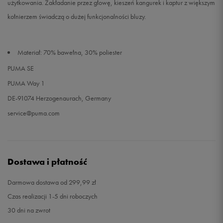
użytkowania. Zakładanie przez głowę, kieszeń kangurek i kaptur z większym
kołnierzem świadczą o dużej funkcjonalności bluzy.
Materiał: 70% bawełna, 30% poliester
PUMA SE
PUMA Way 1
DE-91074 Herzogenaurach, Germany
service@puma.com
Dostawa i płatność
Darmowa dostawa od 299,99 zł
Czas realizacji 1-5 dni roboczych
30 dni na zwrot