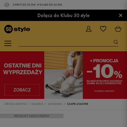
ZWROT DO 30 DNI. W KLUBIE DO 60 DNI.
×
Dołącz do Klubu 50 style
STRONA GŁÓWNA
DAMSKIE
AKCESORIA
CZAPKI ZIMOWE
PRODUKT NIEDOSTĘPNY