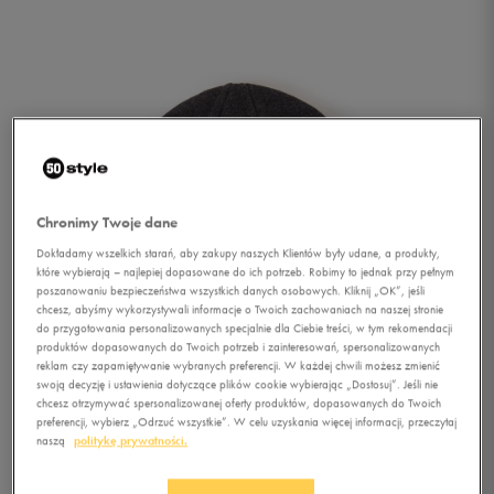
Chronimy Twoje dane
Dokładamy wszelkich starań, aby zakupy naszych Klientów były udane, a produkty,
które wybierają – najlepiej dopasowane do ich potrzeb. Robimy to jednak przy pełnym
poszanowaniu bezpieczeństwa wszystkich danych osobowych. Kliknij „OK”, jeśli
chcesz, abyśmy wykorzystywali informacje o Twoich zachowaniach na naszej stronie
do przygotowania personalizowanych specjalnie dla Ciebie treści, w tym rekomendacji
produktów dopasowanych do Twoich potrzeb i zainteresowań, spersonalizowanych
reklam czy zapamiętywanie wybranych preferencji. W każdej chwili możesz zmienić
swoją decyzję i ustawienia dotyczące plików cookie wybierając „Dostosuj”. Jeśli nie
chcesz otrzymywać spersonalizowanej oferty produktów, dopasowanych do Twoich
1/2
preferencji, wybierz „Odrzuć wszystkie”. W celu uzyskania więcej informacji, przeczytaj
naszą
politykę prywatności.