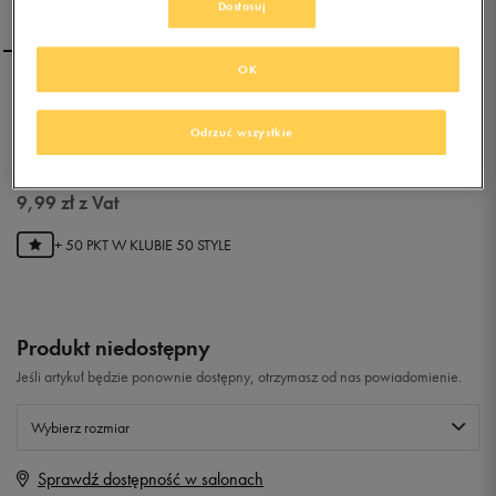
Dostosuj
OK
PUMA CZAPKA BIG CAT
Odrzuć wszystkie
0.0
(
0
)
9,99
zł
z Vat
+ 50 PKT W
KLUBIE 50 STYLE
Produkt niedostępny
Jeśli artykuł będzie ponownie dostępny, otrzymasz od nas powiadomienie.
Wybierz rozmiar
Sprawdź dostępność w salonach
Rozmiary EU
Rozmiary US