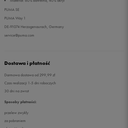
Materiał: 60% bawełna, 40% akryl
PUMA SE
PUMA Way 1
DE-91074 Herzogenaurach, Germany
service@puma.com
Dostawa i płatność
Darmowa dostawa od 299,99 zł
Czas realizacji 1-5 dni roboczych
30 dni na zwrot
Sposoby płatności:
przelew zwykły
za pobraniem