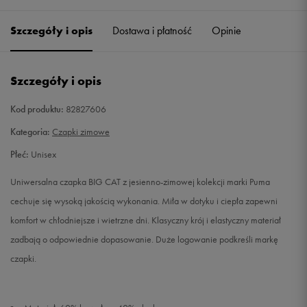
ONE SIZE
Powiadom o dostępności
Szczegóły i opis
Dostawa i płatność
Opinie
Szczegóły i opis
Kod produktu:
82827606
Kategoria:
Czapki zimowe
Płeć:
Unisex
Uniwersalna czapka BIG CAT z jesienno-zimowej kolekcji marki Puma
cechuje się wysoką jakością wykonania. Miła w dotyku i ciepła zapewni
komfort w chłodniejsze i wietrzne dni. Klasyczny krój i elastyczny materiał
zadbają o odpowiednie dopasowanie. Duże logowanie podkreśli markę
czapki.