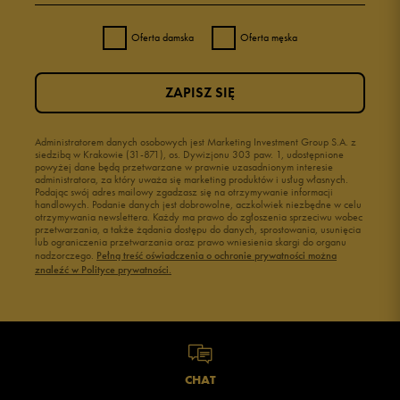
Oferta damska
Oferta męska
ZAPISZ SIĘ
Administratorem danych osobowych jest Marketing Investment Group S.A. z
siedzibą w Krakowie (31-871), os. Dywizjonu 303 paw. 1, udostępnione
powyżej dane będą przetwarzane w prawnie uzasadnionym interesie
administratora, za który uważa się marketing produktów i usług własnych.
Podając swój adres mailowy zgadzasz się na otrzymywanie informacji
handlowych. Podanie danych jest dobrowolne, aczkolwiek niezbędne w celu
otrzymywania newslettera. Każdy ma prawo do zgłoszenia sprzeciwu wobec
przetwarzania, a także żądania dostępu do danych, sprostowania, usunięcia
lub ograniczenia przetwarzania oraz prawo wniesienia skargi do organu
nadzorczego.
Pełną treść oświadczenia o ochronie prywatności można
znaleźć w Polityce prywatności.
CHAT