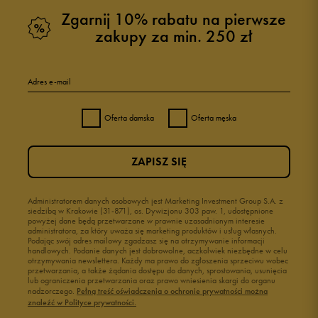
Zgarnij 10% rabatu na pierwsze
zakupy za min. 250 zł
Adres e-mail
Oferta damska
Oferta męska
ZAPISZ SIĘ
Administratorem danych osobowych jest Marketing Investment Group S.A. z
siedzibą w Krakowie (31-871), os. Dywizjonu 303 paw. 1, udostępnione
powyżej dane będą przetwarzane w prawnie uzasadnionym interesie
administratora, za który uważa się marketing produktów i usług własnych.
Podając swój adres mailowy zgadzasz się na otrzymywanie informacji
handlowych. Podanie danych jest dobrowolne, aczkolwiek niezbędne w celu
otrzymywania newslettera. Każdy ma prawo do zgłoszenia sprzeciwu wobec
przetwarzania, a także żądania dostępu do danych, sprostowania, usunięcia
lub ograniczenia przetwarzania oraz prawo wniesienia skargi do organu
nadzorczego.
Pełną treść oświadczenia o ochronie prywatności można
znaleźć w Polityce prywatności.