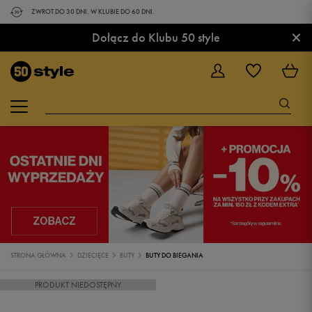
ZWROT DO 30 DNI. W KLUBIE DO 60 DNI.
×
Dołącz do Klubu 50 style
STRONA GŁÓWNA
DZIECIĘCE
BUTY
BUTY DO BIEGANIA
PRODUKT NIEDOSTĘPNY