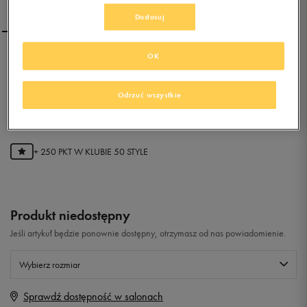
Dostosuj
OK
PUMA DESCENDANT V
KIDS
Odrzuć wszystkie
0.0
(
0
)
50
zł
z Vat
+ 250 PKT W
KLUBIE 50 STYLE
Produkt niedostępny
Jeśli artykuł będzie ponownie dostępny, otrzymasz od nas powiadomienie.
Wybierz rozmiar
Sprawdź dostępność w salonach
Rozmiary EU
Rozmiary US