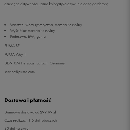
dziecięce aktywności. Jasna kolorystyka ożywi niejedną garderobę.
Wierzch: skóra syntetyczna, materiał tekstylny
Wyściółka: materiał tekstylny
Podeszwa: EVA, guma
PUMA SE
PUMA Way 1
DE-91074 Herzogenaurach, Germany
service@puma.com
Dostawa i płatność
Darmowa dostawa od 299,99 zł
Czas realizacji 1-5 dni roboczych
30 dni na zwrot