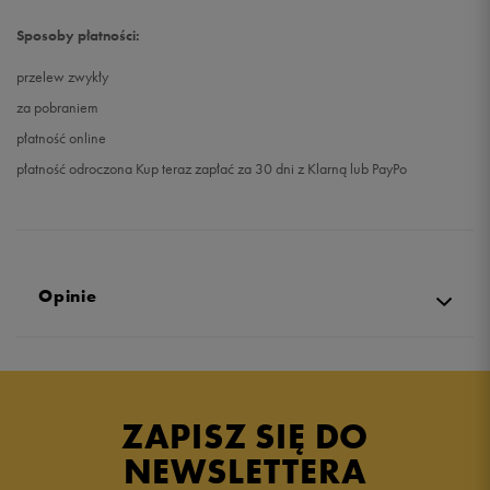
Sposoby płatności:
przelew zwykły
za pobraniem
płatność online
płatność odroczona Kup teraz zapłać za 30 dni z Klarną lub PayPo
Opinie
Produkt nie posiada recenzji
ZAPISZ SIĘ DO
NEWSLETTERA