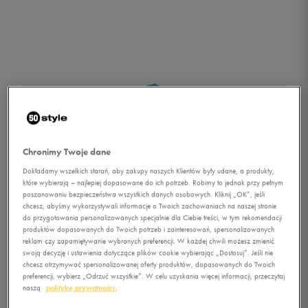
Chronimy Twoje dane
Dokładamy wszelkich starań, aby zakupy naszych Klientów były udane, a produkty,
które wybierają – najlepiej dopasowane do ich potrzeb. Robimy to jednak przy pełnym
poszanowaniu bezpieczeństwa wszystkich danych osobowych. Kliknij „OK”, jeśli
chcesz, abyśmy wykorzystywali informacje o Twoich zachowaniach na naszej stronie
do przygotowania personalizowanych specjalnie dla Ciebie treści, w tym rekomendacji
produktów dopasowanych do Twoich potrzeb i zainteresowań, spersonalizowanych
reklam czy zapamiętywanie wybranych preferencji. W każdej chwili możesz zmienić
swoją decyzję i ustawienia dotyczące plików cookie wybierając „Dostosuj”. Jeśli nie
1/2
chcesz otrzymywać spersonalizowanej oferty produktów, dopasowanych do Twoich
preferencji, wybierz „Odrzuć wszystkie”. W celu uzyskania więcej informacji, przeczytaj
naszą
politykę prywatności.