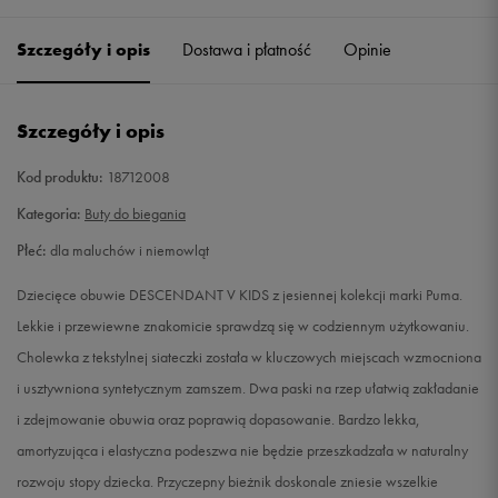
22
14 cm
Powiadom o dostępności
Szczegóły i opis
Dostawa i płatność
Opinie
23
14,5 cm
Powiadom o dostępności
Szczegóły i opis
24
15 cm
Powiadom o dostępności
Kod produktu:
18712008
25
15,5 cm
Powiadom o dostępności
Kategoria:
Buty do biegania
Płeć:
dla maluchów i niemowląt
26
16 cm
Powiadom o dostępności
Dziecięce obuwie DESCENDANT V KIDS z jesiennej kolekcji marki Puma.
27
16,5 cm
Powiadom o dostępności
Lekkie i przewiewne znakomicie sprawdzą się w codziennym użytkowaniu.
Cholewka z tekstylnej siateczki została w kluczowych miejscach wzmocniona
27,5
16,5 cm
Powiadom o dostępności
i usztywniona syntetycznym zamszem. Dwa paski na rzep ułatwią zakładanie
i zdejmowanie obuwia oraz poprawią dopasowanie. Bardzo lekka,
amortyzująca i elastyczna podeszwa nie będzie przeszkadzała w naturalny
rozwoju stopy dziecka. Przyczepny bieżnik doskonale zniesie wszelkie