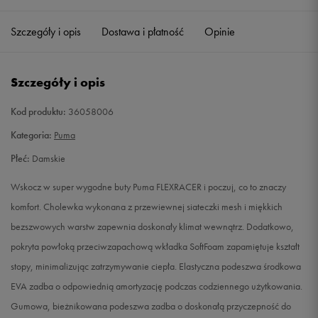
35,5
22 cm
Powiadom o dostępności
Szczegóły i opis
Dostawa i płatność
Opinie
36
22,5 cm
Powiadom o dostępności
Szczegóły i opis
37
23 cm
Powiadom o dostępności
Kod produktu:
36058006
37,5
23,5 cm
Powiadom o dostępności
Kategoria:
Puma
Płeć:
Damskie
38
24 cm
Powiadom o dostępności
Wskocz w super wygodne buty Puma FLEXRACER i poczuj, co to znaczy
38,5
24,5 cm
Powiadom o dostępności
komfort. Cholewka wykonana z przewiewnej siateczki mesh i miękkich
bezszwowych warstw zapewnia doskonały klimat wewnątrz. Dodatkowo,
39
25 cm
Powiadom o dostępności
pokryta powłoką przeciwzapachową wkładka SoftFoam zapamiętuje kształt
stopy, minimalizując zatrzymywanie ciepła. Elastyczna podeszwa środkowa
40
25,5 cm
Powiadom o dostępności
EVA zadba o odpowiednią amortyzację podczas codziennego użytkowania.
Gumowa, bieżnikowana podeszwa zadba o doskonałą przyczepność do
40,5
26 cm
Powiadom o dostępności