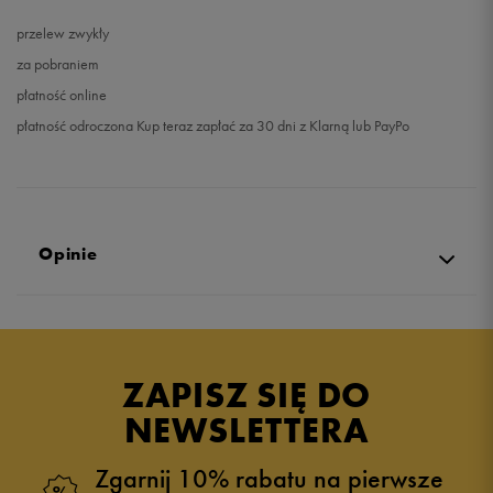
przelew zwykły
za pobraniem
płatność online
płatność odroczona Kup teraz zapłać za 30 dni z Klarną lub PayPo
Opinie
Produkt nie posiada recenzji
ZAPISZ SIĘ DO
NEWSLETTERA
Zgarnij 10% rabatu na pierwsze