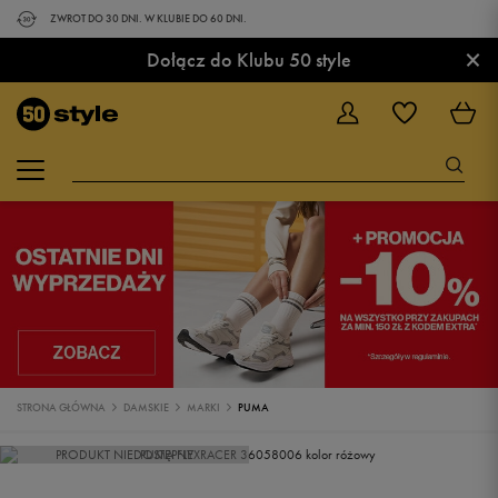
ZWROT DO 30 DNI. W KLUBIE DO 60 DNI.
×
Dołącz do Klubu 50 style
STRONA GŁÓWNA
DAMSKIE
MARKI
PUMA
PRODUKT NIEDOSTĘPNY