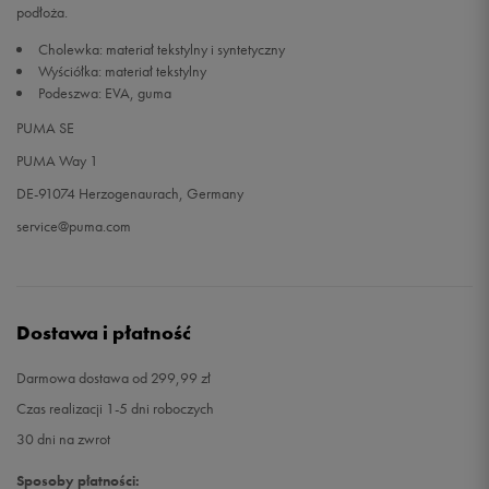
podłoża.
Cholewka: materiał tekstylny i syntetyczny
41
26,5 cm
Powiadom o dostępności
Wyściółka: materiał tekstylny
Podeszwa: EVA, guma
PUMA SE
PUMA Way 1
DE-91074 Herzogenaurach, Germany
service@puma.com
Dostawa i płatność
Darmowa dostawa od 299,99 zł
Czas realizacji 1-5 dni roboczych
30 dni na zwrot
Sposoby płatności: