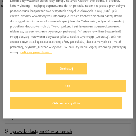
Dokładamy wszelkich starań, aby zakupy naszych Klientów były udane, a produkty,
które wybierają – najlepiej dopasowane do ich potrzeb. Robimy to jednak przy pełnym
poszanowaniu bezpieczeństwa wszystkich danych osobowych. Kliknij „OK”, jeśli
chcesz, abyśmy wykorzystywali informacje o Twoich zachowaniach na naszej stronie
do przygotowania personalizowanych specjalnie dla Ciebie treści, w tym rekomendacji
produktów dopasowanych do Twoich potrzeb i zainteresowań, spersonalizowanych
PUMA FLEXRACER
reklam czy zapamiętywanie wybranych preferencji. W każdej chwili możesz zmienić
swoją decyzję i ustawienia dotyczące plików cookie wybierając „Dostosuj”. Jeśli nie
chcesz otrzymywać spersonalizowanej oferty produktów, dopasowanych do Twoich
preferencji, wybierz „Odrzuć wszystkie”. W celu uzyskania więcej informacji, przeczytaj
0.0
(
0
)
naszą
politykę prywatności.
59,99
zł
z Vat
+ 300 PKT W
KLUBIE 50 STYLE
Dostosuj
OK
Produkt niedostępny
Jeśli artykuł będzie ponownie dostępny, otrzymasz od nas powiadomienie.
Odrzuć wszystkie
Wybierz rozmiar
Sprawdź dostępność w salonach
Rozmiary EU
Rozmiary US