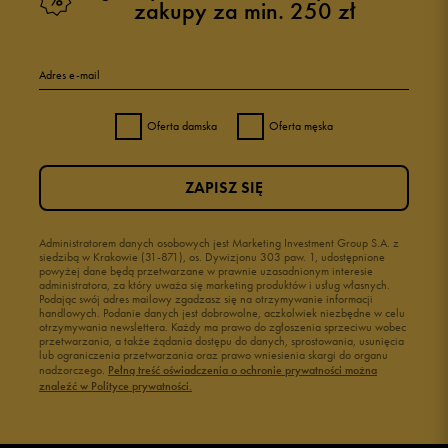
zakupy za min. 250 zł
Adres e-mail
Oferta damska
Oferta męska
ZAPISZ SIĘ
Administratorem danych osobowych jest Marketing Investment Group S.A. z
siedzibą w Krakowie (31-871), os. Dywizjonu 303 paw. 1, udostępnione
powyżej dane będą przetwarzane w prawnie uzasadnionym interesie
administratora, za który uważa się marketing produktów i usług własnych.
Podając swój adres mailowy zgadzasz się na otrzymywanie informacji
handlowych. Podanie danych jest dobrowolne, aczkolwiek niezbędne w celu
otrzymywania newslettera. Każdy ma prawo do zgłoszenia sprzeciwu wobec
przetwarzania, a także żądania dostępu do danych, sprostowania, usunięcia
lub ograniczenia przetwarzania oraz prawo wniesienia skargi do organu
nadzorczego.
Pełną treść oświadczenia o ochronie prywatności można
znaleźć w Polityce prywatności.