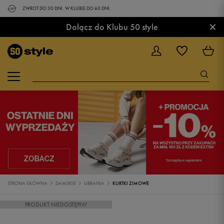
ZWROT DO 30 DNI. W KLUBIE DO 60 DNI.
×
Dołącz do Klubu 50 style
STRONA GŁÓWNA
DAMSKIE
UBRANIA
KURTKI ZIMOWE
PRODUKT NIEDOSTĘPNY