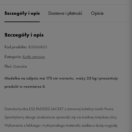
Szczegóły i opis
Dostawa i płatność
Opinie
S
Powiadom o dostępności
M
Powiadom o dostępności
Szczegóły i opis
L
Powiadom o dostępności
Kod produktu:
83006803
Kategoria:
Kurtki zimowe
Płeć:
Damskie
Modelka na zdjęciu ma 173 cm wzrostu, waży 53 kg i prezentuje
produkt w rozmiarze S.
Damska kurtka ESS PADDED JACKET z zimowej kolekcji marki Puma.
Sportstylowy design znakomicie sprawdzi się na modnej miejskiej ulicy.
Wykonanie z lekkiego i wytrzymałego materiału zadba o dużą wygodę