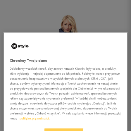
Chronimy Twoje dane
Dokładamy wszelkich starań, aby zakupy naszych Klientów były udane, a produkty,
które wybierają – najlepiej dopasowane do ich potrzeb. Robimy to jednak przy pełnym
poszanowaniu bezpieczeństwa wszystkich danych osobowych. Kliknij „OK”, jeśli
chcesz, abyśmy wykorzystywali informacje o Twoich zachowaniach na naszej stronie
do przygotowania personalizowanych specjalnie dla Ciebie treści, w tym rekomendacji
produktów dopasowanych do Twoich potrzeb i zainteresowań, spersonalizowanych
reklam czy zapamiętywanie wybranych preferencji. W każdej chwili możesz zmienić
swoją decyzję i ustawienia dotyczące plików cookie wybierając „Dostosuj”. Jeśli nie
chcesz otrzymywać spersonalizowanej oferty produktów, dopasowanych do Twoich
1/5
preferencji, wybierz „Odrzuć wszystkie”. W celu uzyskania więcej informacji, przeczytaj
naszą
politykę prywatności.