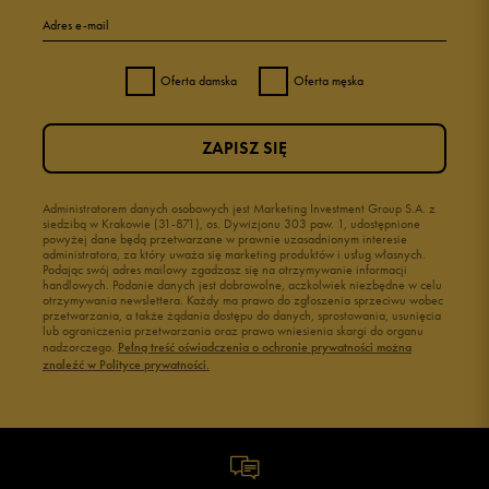
Adres e-mail
Oferta damska
Oferta męska
ZAPISZ SIĘ
Administratorem danych osobowych jest Marketing Investment Group S.A. z
siedzibą w Krakowie (31-871), os. Dywizjonu 303 paw. 1, udostępnione
powyżej dane będą przetwarzane w prawnie uzasadnionym interesie
administratora, za który uważa się marketing produktów i usług własnych.
Podając swój adres mailowy zgadzasz się na otrzymywanie informacji
handlowych. Podanie danych jest dobrowolne, aczkolwiek niezbędne w celu
otrzymywania newslettera. Każdy ma prawo do zgłoszenia sprzeciwu wobec
przetwarzania, a także żądania dostępu do danych, sprostowania, usunięcia
lub ograniczenia przetwarzania oraz prawo wniesienia skargi do organu
nadzorczego.
Pełną treść oświadczenia o ochronie prywatności można
znaleźć w Polityce prywatności.