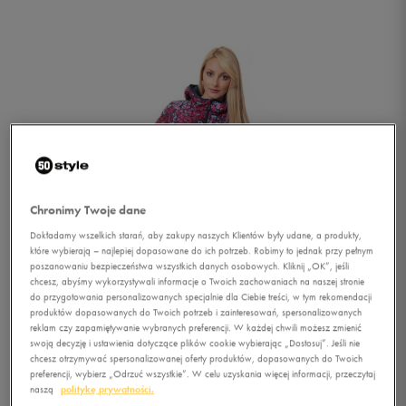
Chronimy Twoje dane
Dokładamy wszelkich starań, aby zakupy naszych Klientów były udane, a produkty,
które wybierają – najlepiej dopasowane do ich potrzeb. Robimy to jednak przy pełnym
poszanowaniu bezpieczeństwa wszystkich danych osobowych. Kliknij „OK”, jeśli
chcesz, abyśmy wykorzystywali informacje o Twoich zachowaniach na naszej stronie
do przygotowania personalizowanych specjalnie dla Ciebie treści, w tym rekomendacji
produktów dopasowanych do Twoich potrzeb i zainteresowań, spersonalizowanych
reklam czy zapamiętywanie wybranych preferencji. W każdej chwili możesz zmienić
1/5
swoją decyzję i ustawienia dotyczące plików cookie wybierając „Dostosuj”. Jeśli nie
chcesz otrzymywać spersonalizowanej oferty produktów, dopasowanych do Twoich
preferencji, wybierz „Odrzuć wszystkie”. W celu uzyskania więcej informacji, przeczytaj
naszą
politykę prywatności.