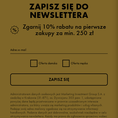
ZAPISZ SIĘ DO
NEWSLETTERA
Zgarnij 10% rabatu na pierwsze
zakupy za min. 250 zł
Adres e-mail
Oferta damska
Oferta męska
ZAPISZ SIĘ
Administratorem danych osobowych jest Marketing Investment Group S.A. z
siedzibą w Krakowie (31-871), os. Dywizjonu 303 paw. 1, udostępnione
powyżej dane będą przetwarzane w prawnie uzasadnionym interesie
administratora, za który uważa się marketing produktów i usług własnych.
Podając swój adres mailowy zgadzasz się na otrzymywanie informacji
handlowych. Podanie danych jest dobrowolne, aczkolwiek niezbędne w celu
otrzymywania newslettera. Każdy ma prawo do zgłoszenia sprzeciwu wobec