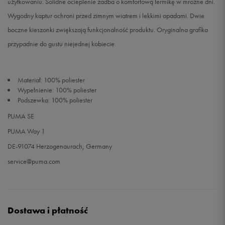
użytkowaniu. Solidne ocieplenie zadba o komfortową termikę w mroźne dni.
Wygodny kaptur ochroni przed zimnym wiatrem i lekkimi opadami. Dwie
boczne kieszonki zwiększają funkcjonalność produktu. Oryginalna grafika
przypadnie do gustu niejednej kobiecie.
Materiał: 100% poliester
Wypełnienie: 100% poliester
Podszewka: 100% poliester
PUMA SE
PUMA Way 1
DE-91074 Herzogenaurach, Germany
service@puma.com
Dostawa i płatność