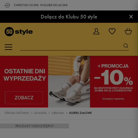
ZWROT DO 30 DNI. W KLUBIE DO 60 DNI.
×
Dołącz do Klubu 50 style
STRONA GŁÓWNA
DAMSKIE
UBRANIA
KURTKI ZIMOWE
PRODUKT NIEDOSTĘPNY