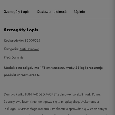
Szczegóły i opis
Dostawa i płatność
Opinie
S
Powiadom o dostępności
M
Powiadom o dostępności
Szczegóły i opis
L
Powiadom o dostępności
Kod produktu:
83009525
Kategoria:
Kurtki zimowe
Płeć:
Damskie
Modelka na zdjęciu ma 173 cm wzrostu, waży 53 kg i prezentuje
produkt w rozmiarze S.
Damska kurtka FUN PADDED JACKET z zimowej kolekcji marki Puma.
Sportstylowy fason świetnie wpisze się w miejską ulicę. Wykonanie z
lekkiego i wytrzymałego materiału znakomicie sprawdzi się w codziennym