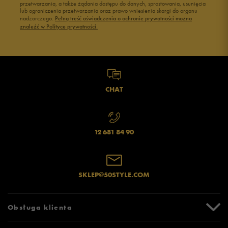
przetwarzania, a także żądania dostępu do danych, sprostowania, usunięcia
lub ograniczenia przetwarzania oraz prawo wniesienia skargi do organu
nadzorczego.
Pełną treść oświadczenia o ochronie prywatności można
znaleźć w Polityce prywatności.
CHAT
12 681 84 90
SKLEP@50STYLE.COM
Obsługa klienta
Centrum Pomocy