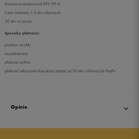
Darmowa dostawa od 299,99 zł
Czas realizacji 1-5 dni roboczych
30 dni na zwrot
Sposoby płatności:
przelew zwykły
za pobraniem
płatność online
płatność odroczona Kup teraz zapłać za 30 dni z Klarną lub PayPo
Opinie
Produkt nie posiada recenzji