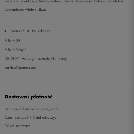
kieszonki zwiększają funkcjonalność kurtki. Stonowana kolorystyka ułatwi
dobranie do wielu stylizacji.
Materiał: 100% poliester
PUMA SE
PUMA Way 1
DE-91074 Herzogenaurach, Germany
service@puma.com
Dostawa i płatność
Darmowa dostawa od 299,99 zł
Czas realizacji 1-5 dni roboczych
30 dni na zwrot