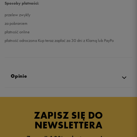
Sposoby płatności:
przelew zwykły
za pobraniem
płatność online
płatność odroczona Kup teraz zapłać za 30 dni z Klarną lub PayPo
Opinie
Produkt nie posiada recenzji
ZAPISZ SIĘ DO
NEWSLETTERA