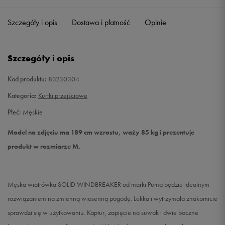
Szczegóły i opis
Dostawa i płatność
Opinie
S
Powiadom o dostępności
M
Powiadom o dostępności
Szczegóły i opis
L
Powiadom o dostępności
Kod produktu:
83230304
Kategoria:
Kurtki przejściowe
XL
Powiadom o dostępności
Płeć:
Męskie
XXL
Powiadom o dostępności
Model na zdjęciu ma 189 cm wzrostu, waży 85 kg i prezentuje
produkt w rozmiarze M.
Męska wiatrówka SOLID WINDBREAKER od marki Puma będzie idealnym
rozwiązaniem na zmienną wiosenną pogodę. Lekka i wytrzymała znakomicie
sprawdzi się w użytkowaniu. Kaptur, zapięcie na suwak i dwie boczne