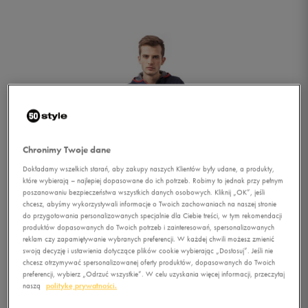
Chronimy Twoje dane
Dokładamy wszelkich starań, aby zakupy naszych Klientów były udane, a produkty,
które wybierają – najlepiej dopasowane do ich potrzeb. Robimy to jednak przy pełnym
poszanowaniu bezpieczeństwa wszystkich danych osobowych. Kliknij „OK”, jeśli
chcesz, abyśmy wykorzystywali informacje o Twoich zachowaniach na naszej stronie
do przygotowania personalizowanych specjalnie dla Ciebie treści, w tym rekomendacji
produktów dopasowanych do Twoich potrzeb i zainteresowań, spersonalizowanych
reklam czy zapamiętywanie wybranych preferencji. W każdej chwili możesz zmienić
swoją decyzję i ustawienia dotyczące plików cookie wybierając „Dostosuj”. Jeśli nie
1/6
chcesz otrzymywać spersonalizowanej oferty produktów, dopasowanych do Twoich
preferencji, wybierz „Odrzuć wszystkie”. W celu uzyskania więcej informacji, przeczytaj
naszą
politykę prywatności.