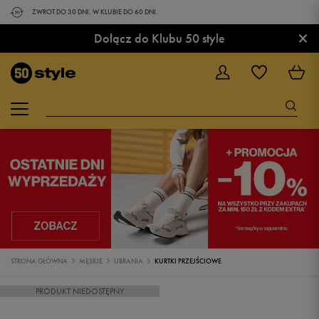
ZWROT DO 30 DNI. W KLUBIE DO 60 DNI.
×
Dołącz do Klubu 50 style
STRONA GŁÓWNA
MĘSKIE
UBRANIA
KURTKI PRZEJŚCIOWE
PRODUKT NIEDOSTĘPNY