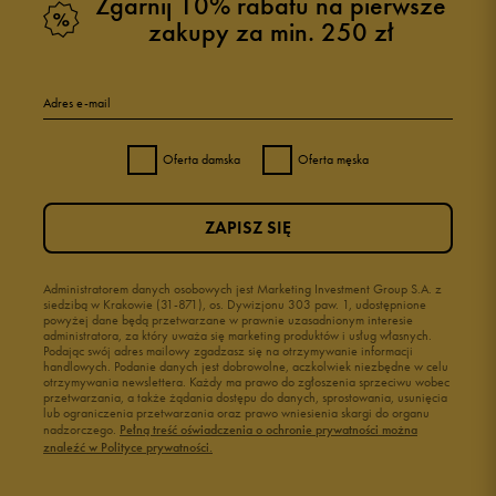
Zgarnij 10% rabatu na pierwsze
zakupy za min. 250 zł
Adres e-mail
Oferta damska
Oferta męska
ZAPISZ SIĘ
Administratorem danych osobowych jest Marketing Investment Group S.A. z
siedzibą w Krakowie (31-871), os. Dywizjonu 303 paw. 1, udostępnione
powyżej dane będą przetwarzane w prawnie uzasadnionym interesie
administratora, za który uważa się marketing produktów i usług własnych.
Podając swój adres mailowy zgadzasz się na otrzymywanie informacji
handlowych. Podanie danych jest dobrowolne, aczkolwiek niezbędne w celu
otrzymywania newslettera. Każdy ma prawo do zgłoszenia sprzeciwu wobec
przetwarzania, a także żądania dostępu do danych, sprostowania, usunięcia
lub ograniczenia przetwarzania oraz prawo wniesienia skargi do organu
nadzorczego.
Pełną treść oświadczenia o ochronie prywatności można
znaleźć w Polityce prywatności.