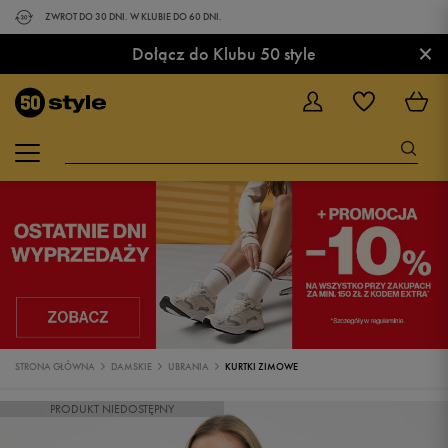
ZWROT DO 30 DNI. W KLUBIE DO 60 DNI.
×
Dołącz do Klubu 50 style
STRONA GŁÓWNA
DAMSKIE
UBRANIA
KURTKI ZIMOWE
PRODUKT NIEDOSTĘPNY