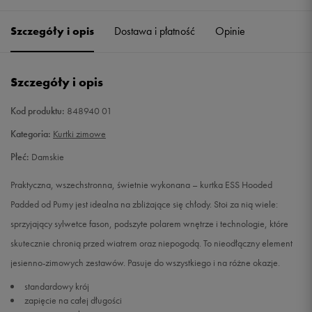
Szczegóły i opis
Dostawa i płatność
Opinie
S
Powiadom o dostępności
M
Powiadom o dostępności
Szczegóły i opis
L
Powiadom o dostępności
Kod produktu:
848940 01
Kategoria:
Kurtki zimowe
XL
Powiadom o dostępności
Płeć:
Damskie
Praktyczna, wszechstronna, świetnie wykonana – kurtka ESS Hooded
Padded od Pumy jest idealna na zbliżające się chłody. Stoi za nią wiele:
sprzyjający sylwetce fason, podszyte polarem wnętrze i technologie, które
skutecznie chronią przed wiatrem oraz niepogodą. To nieodłączny element
jesienno-zimowych zestawów. Pasuje do wszystkiego i na różne okazje.
standardowy krój
zapięcie na całej długości