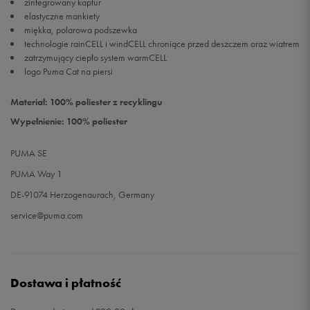
zintegrowany kaptur
elastyczne mankiety
miękka, polarowa podszewka
technologie rainCELL i windCELL chroniące przed deszczem oraz wiatrem
zatrzymujący ciepło system warmCELL
logo Puma Cat na piersi
Materiał: 100% poliester z recyklingu
Wypełnienie: 100% poliester
PUMA SE
PUMA Way 1
DE-91074 Herzogenaurach, Germany
service@puma.com
Dostawa i płatność