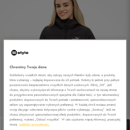
Chronimy Twoje dane
Dokładamy wszelkich starań, aby zakupy naszych Klientów były udane, a produkty,
które wybierają – najlepiej dopasowane do ich potrzeb. Robimy to jednak przy pełnym
poszanowaniu bezpieczeństwa wszystkich danych osobowych. Kliknij „OK”, jeśli
chcesz, abyśmy wykorzystywali informacje o Twoich zachowaniach na naszej stronie
do przygotowania personalizowanych specjalnie dla Ciebie treści, w tym rekomendacji
produktów dopasowanych do Twoich potrzeb i zainteresowań, spersonalizowanych
reklam czy zapamiętywanie wybranych preferencji. W każdej chwili możesz zmienić
swoją decyzję i ustawienia dotyczące plików cookie wybierając „Dostosuj”. Jeśli nie
1/5
chcesz otrzymywać spersonalizowanej oferty produktów, dopasowanych do Twoich
preferencji, wybierz „Odrzuć wszystkie”. W celu uzyskania więcej informacji, przeczytaj
naszą
politykę prywatności.