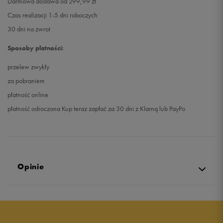
Darmowa dostawa od 299,99 zł
Czas realizacji 1-5 dni roboczych
30 dni na zwrot
Sposoby płatności:
przelew zwykły
za pobraniem
płatność online
płatność odroczona Kup teraz zapłać za 30 dni z Klarną lub PayPo
Opinie
5.0
opinii klientów
24
z całego okresu