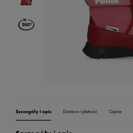
Skechers
Timberland
Umbro
Under Armour
Up8
U.S. Polo ASSN.
Vans
Szczegóły i opis
Dostawa i płatność
Opinie