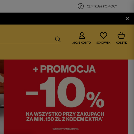
CENTRUM POMOCY
×
MOJE KONTO
SCHOWEK
KOSZYK
BUTY DLA CHŁOPCA
BUTY DLA DZIEWCZYNKI
0-4 lat
0-4 lat
4-8 lat
4-8 lat
9-16 lat
9-16 lat