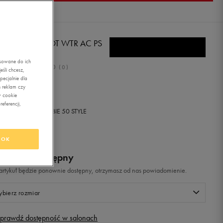
MA NIEVE BOOT WTR AC PS
asowane do ich
0.0
(
0
)
śli chcesz,
ecjalnie dla
,99
zł
z Vat
 reklam czy
w cookie
eferencji,
+ 350 PKT W
KLUBIE 50 STYLE
OK
odukt niedostępny
i artykuł będzie ponownie dostępny, otrzymasz od nas powiadomienie.
bierz rozmiar
prawdź dostępność w salonach
Rozmiary EU
Rozmiary US