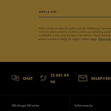
Adres e-mail
Administratorem danych osobowych jest Marketing Investme
interesie administratora, za który uważa się marketing pro
niezbędne w celu otrzymywania newslettera. Każdy ma prawo
prawo wniesienia skargi do organu nadzorczego.
Pełną treś
12 681 84
CHAT
SKLEP@50
90
Obsługa klienta
Informacje