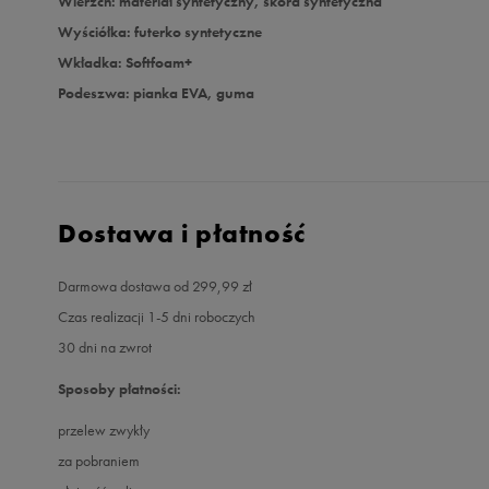
Wierzch: materiał syntetyczny, skóra syntetyczna
Wyściółka: futerko syntetyczne
Wkładka: Softfoam+
Podeszwa: pianka EVA, guma
Dostawa i płatność
Darmowa dostawa od 299,99 zł
Czas realizacji 1-5 dni roboczych
30 dni na zwrot
Sposoby płatności:
przelew zwykły
za pobraniem