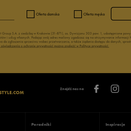
Oferta damska
Oferta męska
nt Group S.A. z siedzibą w Krakowie (31-871), os. Dywizjonu 303 paw. 1, udostępnione po
duktów i usług własnych. Podając swój adres mailowy zgadzasz się na otrzymywanie informacj
 do zgłoszenia sprzeciwu wobec przetwarzania, a także żądania dostępu do danych, sprost
ć oświadczenia o ochronie prywatności można znaleźć w Polityce prywatności.
Znajdź nas na
STYLE.COM
Poradniki
Inspiracje