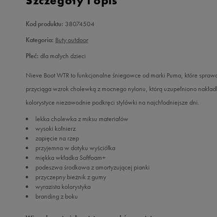
Szczegóły i opis
Kod produktu:
38074504
Kategoria:
Buty outdoor
Płeć:
dla małych dzieci
Nieve Boot WTR to funkcjonalne śniegowce od marki Puma, które spra
przyciąga wzrok cholewką z mocnego nylonu, którą uzupełniono nakładk
kolorystyce niezawodnie podkręci stylówki na najchłodniejsze dni.
lekka cholewka z miksu materiałów
wysoki kołnierz
zapięcie na rzep
przyjemna w dotyku wyściółka
miękka wkładka Softfoam+
podeszwa środkowa z amortyzującej pianki
przyczepny bieżnik z gumy
wyrazista kolorystyka
branding z boku