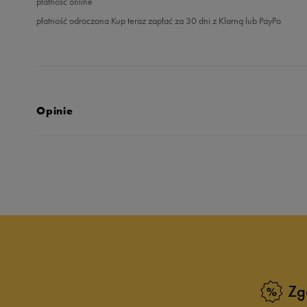
płatność online
płatność odroczona Kup teraz zapłać za 30 dni z Klarną lub PayPo
Opinie
Produkt nie posia
Zg