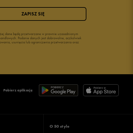
ZAPISZ SIĘ
wyżej dane będą przetwarzane w prawnie uzasadnionym
i handlowych. Podanie danych jest dobrowolne, aczkolwiek
owania, usunięcia lub ograniczenia przetwarzania oraz
Pobierz aplikację
O 50 style