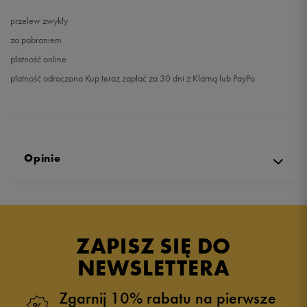
przelew zwykły
za pobraniem
płatność online
płatność odroczona Kup teraz zapłać za 30 dni z Klarną lub PayPo
Opinie
Produkt nie posiada recenzji
ZAPISZ SIĘ DO
NEWSLETTERA
Zgarnij 10% rabatu na pierwsze