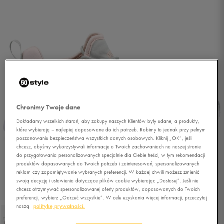
Chronimy Twoje dane
Dokładamy wszelkich starań, aby zakupy naszych Klientów były udane, a produkty,
które wybierają – najlepiej dopasowane do ich potrzeb. Robimy to jednak przy pełnym
poszanowaniu bezpieczeństwa wszystkich danych osobowych. Kliknij „OK”, jeśli
chcesz, abyśmy wykorzystywali informacje o Twoich zachowaniach na naszej stronie
do przygotowania personalizowanych specjalnie dla Ciebie treści, w tym rekomendacji
produktów dopasowanych do Twoich potrzeb i zainteresowań, spersonalizowanych
reklam czy zapamiętywanie wybranych preferencji. W każdej chwili możesz zmienić
swoją decyzję i ustawienia dotyczące plików cookie wybierając „Dostosuj”. Jeśli nie
1/6
chcesz otrzymywać spersonalizowanej oferty produktów, dopasowanych do Twoich
preferencji, wybierz „Odrzuć wszystkie”. W celu uzyskania więcej informacji, przeczytaj
naszą
politykę prywatności.