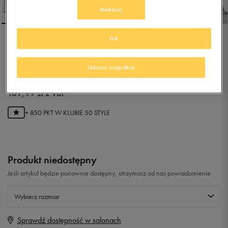
Dostosuj
OK
PUMA PACER NEXT
Odrzuć wszystkie
0.0
(
0
)
169,99
zł
z Vat
+ 850 PKT W
KLUBIE 50 STYLE
Produkt niedostępny
Jeśli artykuł będzie ponownie dostępny, otrzymasz od nas powiadomienie.
Wybierz rozmiar
Sprawdź dostępność w salonach
Rozmiary EU
Rozmiary US