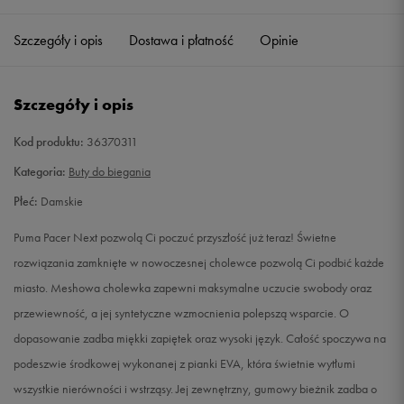
34
Powiadom o dostępności
Szczegóły i opis
Dostawa i płatność
Opinie
34,5
Powiadom o dostępności
Szczegóły i opis
34,5
Powiadom o dostępności
Kod produktu:
36370311
35
Powiadom o dostępności
Kategoria:
Buty do biegania
Płeć:
Damskie
37
23 cm
Powiadom o dostępności
Puma Pacer Next pozwolą Ci poczuć przyszłość już teraz! Świetne
37,5
23,5 cm
Powiadom o dostępności
rozwiązania zamknięte w nowoczesnej cholewce pozwolą Ci podbić każde
miasto. Meshowa cholewka zapewni maksymalne uczucie swobody oraz
38
24 cm
Powiadom o dostępności
przewiewność, a jej syntetyczne wzmocnienia polepszą wsparcie. O
dopasowanie zadba miękki zapiętek oraz wysoki język. Całość spoczywa na
38,5
24,5 cm
Powiadom o dostępności
podeszwie środkowej wykonanej z pianki EVA, która świetnie wytłumi
wszystkie nierówności i wstrząsy. Jej zewnętrzny, gumowy bieżnik zadba o
38,5
24,5 cm
Powiadom o dostępności