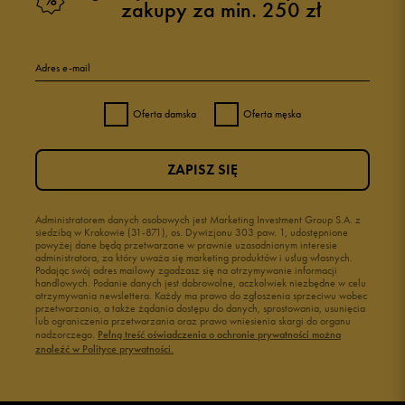
zakupy za min. 250 zł
Adres e-mail
Oferta damska
Oferta męska
ZAPISZ SIĘ
Administratorem danych osobowych jest Marketing Investment Group S.A. z
siedzibą w Krakowie (31-871), os. Dywizjonu 303 paw. 1, udostępnione
powyżej dane będą przetwarzane w prawnie uzasadnionym interesie
administratora, za który uważa się marketing produktów i usług własnych.
Podając swój adres mailowy zgadzasz się na otrzymywanie informacji
handlowych. Podanie danych jest dobrowolne, aczkolwiek niezbędne w celu
otrzymywania newslettera. Każdy ma prawo do zgłoszenia sprzeciwu wobec
przetwarzania, a także żądania dostępu do danych, sprostowania, usunięcia
lub ograniczenia przetwarzania oraz prawo wniesienia skargi do organu
nadzorczego.
Pełną treść oświadczenia o ochronie prywatności można
znaleźć w Polityce prywatności.