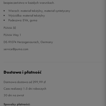
bezpieczeństwo w każdych warunkach.
Wierzch: materiał tekstylny, materiał syntetyczny
39
25 cm
Powiadom o dostępności
Wyściółka: materiał tekstylny
Podeszwa: EVA, guma
39
25 cm
Powiadom o dostępności
PUMA SE
PUMA Way 1
40
25,5 cm
Powiadom o dostępności
DE-91074 Herzogenaurach, Germany
40
25,5 cm
Powiadom o dostępności
service@puma.com
40,5
25,5 cm
Powiadom o dostępności
41
25,5 cm
Powiadom o dostępności
Dostawa i płatność
Darmowa dostawa od 299,99 zł
42
25,5 cm
Powiadom o dostępności
Czas realizacji 1-5 dni roboczych
30 dni na zwrot
Sposoby płatności: