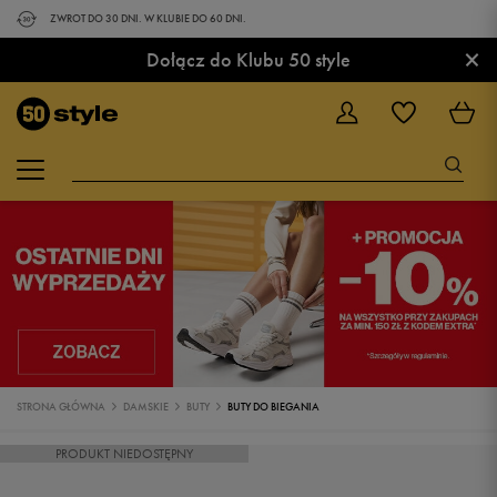
ZWROT DO 30 DNI. W KLUBIE DO 60 DNI.
×
Dołącz do Klubu 50 style
STRONA GŁÓWNA
DAMSKIE
BUTY
BUTY DO BIEGANIA
PRODUKT NIEDOSTĘPNY