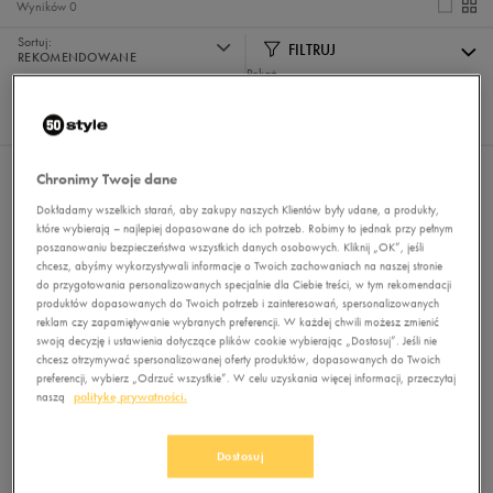
Wyników
0
Sortuj:
FILTRUJ
REKOMENDOWANE
Pokaż
60
z 0
Nie wybrano filtrów
Chronimy Twoje dane
Dokładamy wszelkich starań, aby zakupy naszych Klientów były udane, a produkty,
które wybierają – najlepiej dopasowane do ich potrzeb. Robimy to jednak przy pełnym
poszanowaniu bezpieczeństwa wszystkich danych osobowych. Kliknij „OK”, jeśli
chcesz, abyśmy wykorzystywali informacje o Twoich zachowaniach na naszej stronie
do przygotowania personalizowanych specjalnie dla Ciebie treści, w tym rekomendacji
produktów dopasowanych do Twoich potrzeb i zainteresowań, spersonalizowanych
reklam czy zapamiętywanie wybranych preferencji. W każdej chwili możesz zmienić
swoją decyzję i ustawienia dotyczące plików cookie wybierając „Dostosuj”. Jeśli nie
chcesz otrzymywać spersonalizowanej oferty produktów, dopasowanych do Twoich
Brak produktów do wyświetlenia
preferencji, wybierz „Odrzuć wszystkie”. W celu uzyskania więcej informacji, przeczytaj
Zmień kryteria wyszukiwania lub
naszą
politykę prywatności.
usuń wybrane filtry
Dostosuj