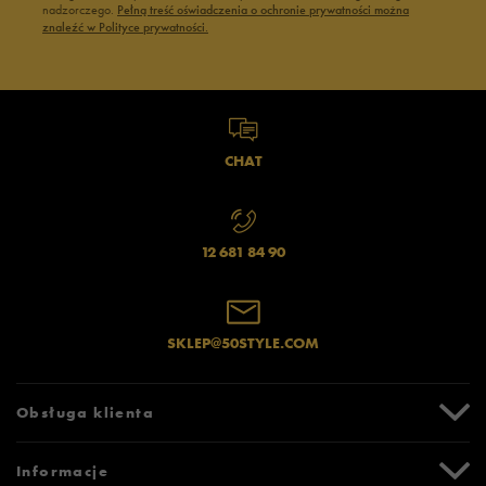
nadzorczego.
Pełną treść oświadczenia o ochronie prywatności można
znaleźć w Polityce prywatności.
CHAT
12 681 84 90
SKLEP@50STYLE.COM
Obsługa klienta
Centrum Pomocy
Informacje
Zwroty i reklamacje