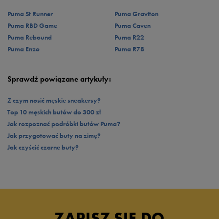
przy wsadach, podaniach, rzutach oraz w każdej innej sytuacji, gdy akurat
Puma St Runner
Puma Graviton
zdecydujesz założyć nowe
sneakery Puma dla mężczyzn
. Idealne
Puma RBD Game
Puma Caven
dopasowanie do indywidualnych potrzeb zapewnia klasyczny
system
sznurowania
. Na jaką kolorystykę postawił słynny brand w tym modelu?
Puma Rebound
Puma R22
Wszystkiego dowiesz się sprawdzając ofertę naszego sklepu!
Puma Enzo
Puma R78
Sprawdź powiązane artykuły:
Z czym nosić męskie sneakersy?
Top 10 męskich butów do 300 zł
Jak rozpoznać podróbki butów Puma?
Jak przygotować buty na zimę?
Jak czyścić czarne buty?
ZAPISZ SIĘ DO