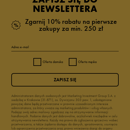
NEWSLETTERA
Zgarnij 10% rabatu na pierwsze
zakupy za min. 250 zł
Adres e-mail
Oferta damska
Oferta męska
ZAPISZ SIĘ
Administratorem danych osobowych jest Marketing Investment Group S.A. z
siedzibą w Krakowie (31-871), os. Dywizjonu 303 paw. 1, udostępnione
powyżej dane będą przetwarzane w prawnie uzasadnionym interesie
administratora, za który uważa się marketing produktów i usług własnych.
Podając swój adres mailowy zgadzasz się na otrzymywanie informacji
handlowych. Podanie danych jest dobrowolne, aczkolwiek niezbędne w celu
otrzymywania newslettera. Każdy ma prawo do zgłoszenia sprzeciwu wobec
przetwarzania, a także żądania dostępu do danych, sprostowania, usunięcia
lub ograniczenia przetwarzania oraz prawo wniesienia skargi do organu