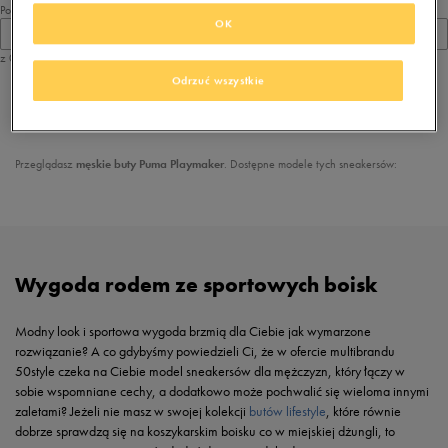
Pokaż
OK
60
z 0
Odrzuć wszystkie
z
1
Przeglądasz
męskie buty Puma Playmaker
. Dostępne modele tych sneakersów:
Wygoda rodem ze sportowych boisk
Modny look i sportowa wygoda brzmią dla Ciebie jak wymarzone
rozwiązanie? A co gdybyśmy powiedzieli Ci, że w ofercie multibrandu
50style czeka na Ciebie model sneakersów dla mężczyzn, który łączy w
sobie wspomniane cechy, a dodatkowo może pochwalić się wieloma innymi
zaletami? Jeżeli nie masz w swojej kolekcji
butów lifestyle
, które równie
dobrze sprawdzą się na koszykarskim boisku co w miejskiej dżungli, to