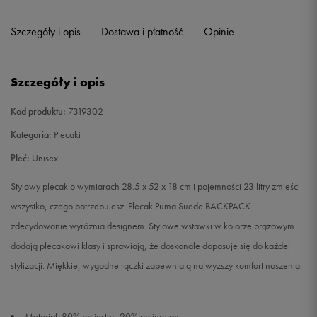
Szczegóły i opis
Dostawa i płatność
Opinie
Szczegóły i opis
Kod produktu:
7319302
Kategoria:
Plecaki
Płeć:
Unisex
Stylowy plecak o wymiarach 28.5 x 52 x 18 cm i pojemności 23 litry zmieści
wszystko, czego potrzebujesz. Plecak Puma Suede BACKPACK
zdecydowanie wyróżnia designem. Stylowe wstawki w kolorze brązowym
dodają plecakowi klasy i sprawiają, że doskonale dopasuje się do każdej
stylizacji. Miękkie, wygodne rączki zapewniają najwyższy komfort noszenia.
Materiał: 80% poliester, 20% poliuretan