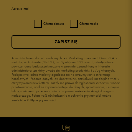
Adres e-mail
Oferta damska
Oferta męska
ZAPISZ SIĘ
Administratorem danych osobowych jest Marketing Investment Group S.A. z
siedzibą w Krakowie (31-871), os. Dywizjonu 303 paw. 1, udostępnione
powyżej dane będą przetwarzane w prawnie uzasadnionym interesie
administratora, za który uważa się marketing produktów i usług własnych.
Podając swój adres mailowy zgadzasz się na otrzymywanie informacji
handlowych. Podanie danych jest dobrowolne, aczkolwiek niezbędne w celu
otrzymywania newslettera. Każdy ma prawo do zgłoszenia sprzeciwu wobec
przetwarzania, a także żądania dostępu do danych, sprostowania, usunięcia
lub ograniczenia przetwarzania oraz prawo wniesienia skargi do organu
nadzorczego.
Pełną treść oświadczenia o ochronie prywatności można
znaleźć w Polityce prywatności.