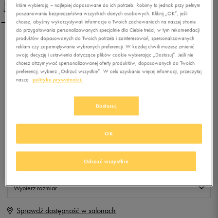
które wybierają – najlepiej dopasowane do ich potrzeb. Robimy to jednak przy pełnym
poszanowaniu bezpieczeństwa wszystkich danych osobowych. Kliknij „OK”, jeśli
chcesz, abyśmy wykorzystywali informacje o Twoich zachowaniach na naszej stronie
do przygotowania personalizowanych specjalnie dla Ciebie treści, w tym rekomendacji
produktów dopasowanych do Twoich potrzeb i zainteresowań, spersonalizowanych
PUMA REBOUND STREET L
reklam czy zapamiętywanie wybranych preferencji. W każdej chwili możesz zmienić
JR
swoją decyzję i ustawienia dotyczące plików cookie wybierając „Dostosuj”. Jeśli nie
chcesz otrzymywać spersonalizowanej oferty produktów, dopasowanych do Twoich
preferencji, wybierz „Odrzuć wszystkie”. W celu uzyskania więcej informacji, przeczytaj
0.0
(
0
)
naszą
politykę prywatności.
39,99
zł
z Vat
Dostosuj
+ 200 PKT W
KLUBIE 50 STYLE
OK
Produkt niedostępny
Odrzuć wszystkie
Jeśli artykuł będzie ponownie dostępny, otrzymasz od nas powiadomienie.
Wybierz rozmiar
Sprawdź dostępność w salonach
Rozmiary EU
Rozmiary US