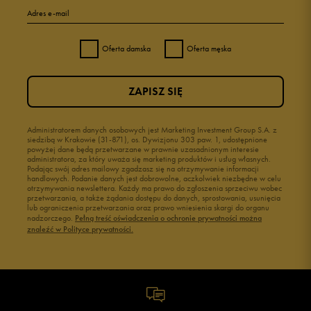
Adres e-mail
Oferta damska
Oferta męska
ZAPISZ SIĘ
Administratorem danych osobowych jest Marketing Investment Group S.A. z
siedzibą w Krakowie (31-871), os. Dywizjonu 303 paw. 1, udostępnione
powyżej dane będą przetwarzane w prawnie uzasadnionym interesie
administratora, za który uważa się marketing produktów i usług własnych.
Podając swój adres mailowy zgadzasz się na otrzymywanie informacji
handlowych. Podanie danych jest dobrowolne, aczkolwiek niezbędne w celu
otrzymywania newslettera. Każdy ma prawo do zgłoszenia sprzeciwu wobec
przetwarzania, a także żądania dostępu do danych, sprostowania, usunięcia
lub ograniczenia przetwarzania oraz prawo wniesienia skargi do organu
nadzorczego.
Pełną treść oświadczenia o ochronie prywatności można
znaleźć w Polityce prywatności.