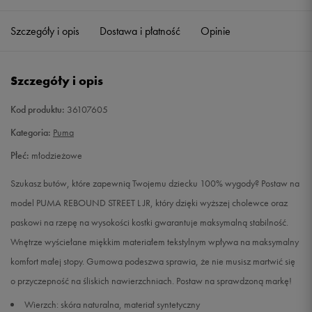
35,5
22 cm
Powiadom o dostępności
Szczegóły i opis
Dostawa i płatność
Opinie
36
22,5 cm
Powiadom o dostępności
Szczegóły i opis
37
23 cm
Powiadom o dostępności
Kod produktu:
36107605
37,5
23,5 cm
Powiadom o dostępności
Kategoria:
Puma
Płeć:
młodzieżowe
38
24 cm
Powiadom o dostępności
Szukasz butów, które zapewnią Twojemu dziecku 100% wygody? Postaw na
38,5
24,5 cm
Powiadom o dostępności
model PUMA REBOUND STREET L JR, który dzięki wyższej cholewce oraz
paskowi na rzepę na wysokości kostki gwarantuje maksymalną stabilność.
39
25 cm
Powiadom o dostępności
Wnętrze wyściełane miękkim materiałem tekstylnym wpływa na maksymalny
komfort małej stopy. Gumowa podeszwa sprawia, że nie musisz martwić się
o przyczepność na śliskich nawierzchniach. Postaw na sprawdzoną markę!
Wierzch: skóra naturalna, materiał syntetyczny