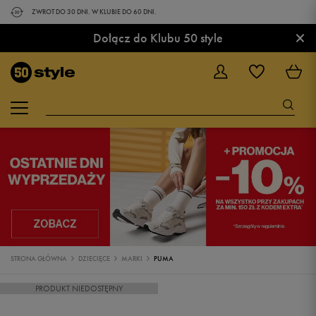
ZWROT DO 30 DNI. W KLUBIE DO 60 DNI.
×
Dołącz do Klubu 50 style
STRONA GŁÓWNA
DZIECIĘCE
MARKI
PUMA
PRODUKT NIEDOSTĘPNY