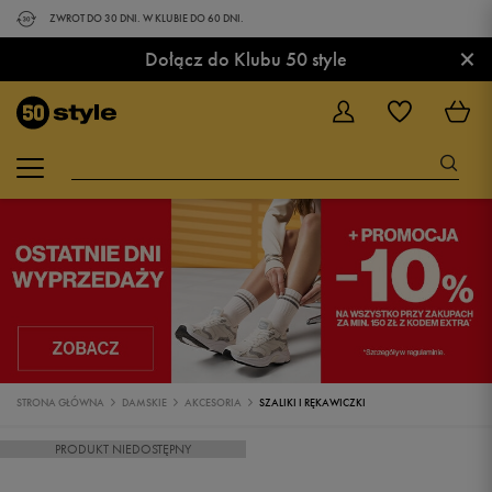
ZWROT DO 30 DNI. W KLUBIE DO 60 DNI.
×
Dołącz do Klubu 50 style
STRONA GŁÓWNA
DAMSKIE
AKCESORIA
SZALIKI I RĘKAWICZKI
PRODUKT NIEDOSTĘPNY