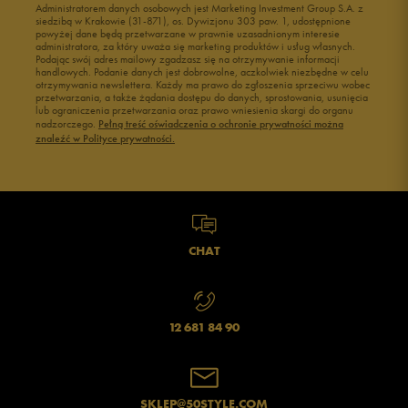
Administratorem danych osobowych jest Marketing Investment Group S.A. z
siedzibą w Krakowie (31-871), os. Dywizjonu 303 paw. 1, udostępnione
powyżej dane będą przetwarzane w prawnie uzasadnionym interesie
administratora, za który uważa się marketing produktów i usług własnych.
Podając swój adres mailowy zgadzasz się na otrzymywanie informacji
handlowych. Podanie danych jest dobrowolne, aczkolwiek niezbędne w celu
otrzymywania newslettera. Każdy ma prawo do zgłoszenia sprzeciwu wobec
przetwarzania, a także żądania dostępu do danych, sprostowania, usunięcia
lub ograniczenia przetwarzania oraz prawo wniesienia skargi do organu
nadzorczego.
Pełną treść oświadczenia o ochronie prywatności można
znaleźć w Polityce prywatności.
CHAT
12 681 84 90
SKLEP@50STYLE.COM