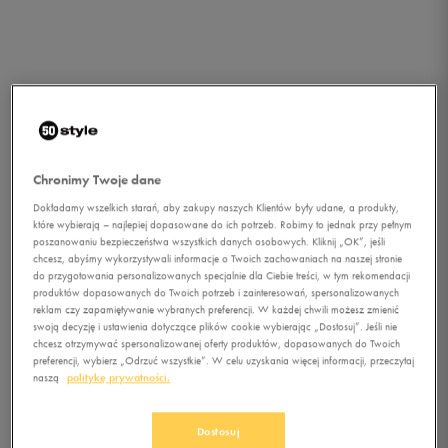
Chronimy Twoje dane
Dokładamy wszelkich starań, aby zakupy naszych Klientów były udane, a produkty,
które wybierają – najlepiej dopasowane do ich potrzeb. Robimy to jednak przy pełnym
poszanowaniu bezpieczeństwa wszystkich danych osobowych. Kliknij „OK”, jeśli
chcesz, abyśmy wykorzystywali informacje o Twoich zachowaniach na naszej stronie
do przygotowania personalizowanych specjalnie dla Ciebie treści, w tym rekomendacji
produktów dopasowanych do Twoich potrzeb i zainteresowań, spersonalizowanych
1/1
reklam czy zapamiętywanie wybranych preferencji. W każdej chwili możesz zmienić
swoją decyzję i ustawienia dotyczące plików cookie wybierając „Dostosuj”. Jeśli nie
chcesz otrzymywać spersonalizowanej oferty produktów, dopasowanych do Twoich
preferencji, wybierz „Odrzuć wszystkie”. W celu uzyskania więcej informacji, przeczytaj
naszą
politykę prywatności.
Dostosuj
PUMA RĘKAWICZKI