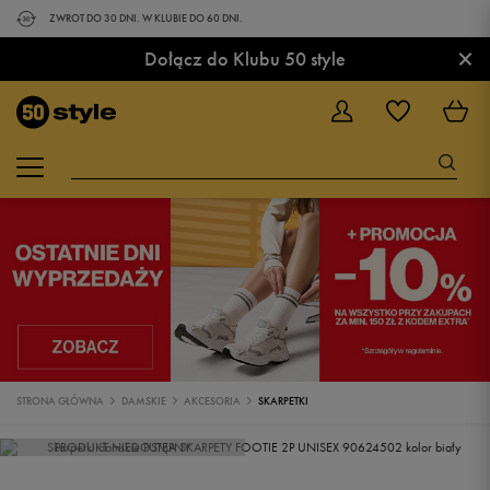
ZWROT DO 30 DNI. W KLUBIE DO 60 DNI.
×
Dołącz do Klubu 50 style
STRONA GŁÓWNA
DAMSKIE
AKCESORIA
SKARPETKI
PRODUKT NIEDOSTĘPNY