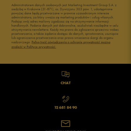
Administratorem danych osobowych jest Marketing Investment Group S.A. z
siedzibą w Krakowie (31-871), os. Dywizjonu 303 paw. 1, udostępnione
powyżej dane będą przetwarzane w prawnie uzasadnionym interesie
administratora, za który uważa się marketing produktów i usług własnych.
Podając swój adres mailowy zgadzasz się na otrzymywanie informacji
handlowych. Podanie danych jest dobrowolne, aczkolwiek niezbędne w celu
otrzymywania newslettera. Każdy ma prawo do zgłoszenia sprzeciwu wobec
przetwarzania, a także żądania dostępu do danych, sprostowania, usunięcia
lub ograniczenia przetwarzania oraz prawo wniesienia skargi do organu
nadzorczego.
Pełną treść oświadczenia o ochronie prywatności można
znaleźć w Polityce prywatności.
CHAT
12 681 84 90