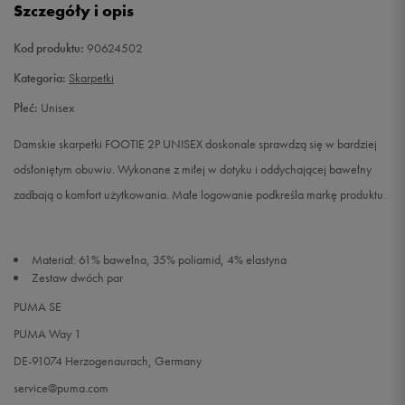
Szczegóły i opis
L
Powiadom o dostępności
Kod produktu:
90624502
Kategoria:
Skarpetki
Płeć:
Unisex
Damskie skarpetki FOOTIE 2P UNISEX doskonale sprawdzą się w bardziej
odsłoniętym obuwiu. Wykonane z miłej w dotyku i oddychającej bawełny
zadbają o komfort użytkowania. Małe logowanie podkreśla markę produktu.
Materiał: 61% bawełna, 35% poliamid, 4% elastyna
Zestaw dwóch par
PUMA SE
PUMA Way 1
DE-91074 Herzogenaurach, Germany
service@puma.com