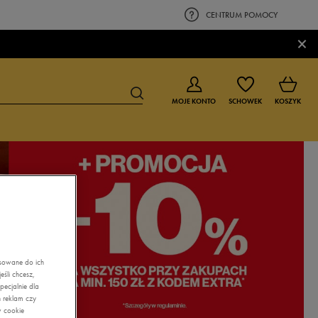
CENTRUM POMOCY
×
MOJE KONTO
SCHOWEK
KOSZYK
BUTY DLA CHŁOPCA
BUTY DLA DZIEWCZYNKI
0-4 lat
0-4 lat
4-8 lat
4-8 lat
9-16 lat
9-16 lat
asowane do ich
śli chcesz,
ecjalnie dla
 reklam czy
w cookie