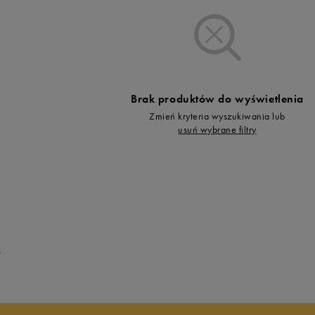
Vans
Skechers
Timberland
Umbro
Under Armour
Brak produktów do wyświetlenia
Up8
Zmień kryteria wyszukiwania lub
U.S. Polo ASSN.
usuń wybrane filtry
Vans
0