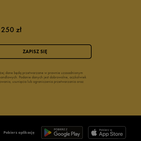
 250 zł
ZAPISZ SIĘ
wyżej dane będą przetwarzane w prawnie uzasadnionym
i handlowych. Podanie danych jest dobrowolne, aczkolwiek
owania, usunięcia lub ograniczenia przetwarzania oraz
Pobierz aplikację