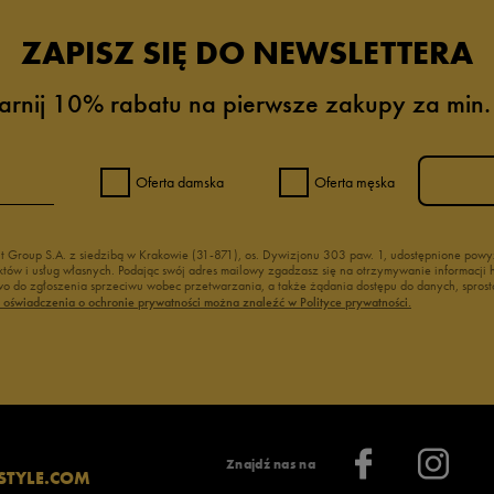
ZAPISZ SIĘ DO NEWSLETTERA
arnij 10% rabatu na pierwsze zakupy za min.
Oferta damska
Oferta męska
nt Group S.A. z siedzibą w Krakowie (31-871), os. Dywizjonu 303 paw. 1, udostępnione po
duktów i usług własnych. Podając swój adres mailowy zgadzasz się na otrzymywanie informacj
 do zgłoszenia sprzeciwu wobec przetwarzania, a także żądania dostępu do danych, sprost
ć oświadczenia o ochronie prywatności można znaleźć w Polityce prywatności.
Znajdź nas na
STYLE.COM