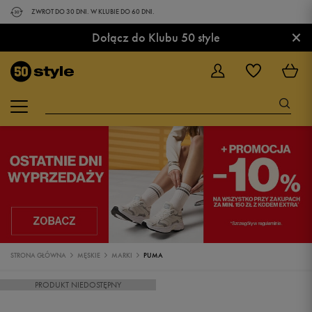
ZWROT DO 30 DNI. W KLUBIE DO 60 DNI.
×
Dołącz do Klubu 50 style
STRONA GŁÓWNA
MĘSKIE
MARKI
PUMA
PRODUKT NIEDOSTĘPNY