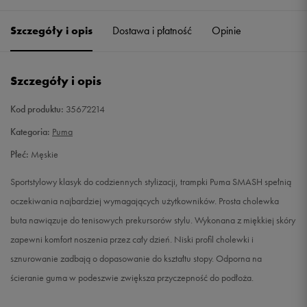
39
25 cm
Powiadom o dostępności
Szczegóły i opis
Dostawa i płatność
Opinie
40
25,5 cm
Powiadom o dostępności
Szczegóły i opis
40,5
26 cm
Powiadom o dostępności
Kod produktu:
35672214
41
26,5 cm
Powiadom o dostępności
Kategoria:
Puma
Płeć:
Męskie
42
27 cm
Powiadom o dostępności
Sportstylowy klasyk do codziennych stylizacji, trampki Puma SMASH spełnią
42,5
27,5 cm
Powiadom o dostępności
oczekiwania najbardziej wymagających użytkowników. Prosta cholewka
buta nawiązuje do tenisowych prekursorów stylu. Wykonana z miękkiej skóry
43
28 cm
Powiadom o dostępności
zapewni komfort noszenia przez cały dzień. Niski profil cholewki i
sznurowanie zadbają o dopasowanie do kształtu stopy. Odporna na
44
28,5 cm
Powiadom o dostępności
ścieranie guma w podeszwie zwiększa przyczepność do podłoża.
44,5
29 cm
Powiadom o dostępności