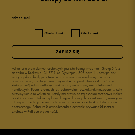
Adres e-mail
Oferta damska
Oferta męska
ZAPISZ SIĘ
Administratorem danych osobowych jest Marketing Investment Group S.A. z
siedzibą w Krakowie (31-871), os. Dywizjonu 303 paw. 1, udostępnione
powyżej dane będą przetwarzane w prawnie uzasadnionym interesie
administratora, za który uważa się marketing produktów i usług własnych.
Podając swój adres mailowy zgadzasz się na otrzymywanie informacji
handlowych. Podanie danych jest dobrowolne, aczkolwiek niezbędne w celu
otrzymywania newslettera. Każdy ma prawo do zgłoszenia sprzeciwu wobec
przetwarzania, a także żądania dostępu do danych, sprostowania, usunięcia
lub ograniczenia przetwarzania oraz prawo wniesienia skargi do organu
nadzorczego.
Pełną treść oświadczenia o ochronie prywatności można
znaleźć w Polityce prywatności.