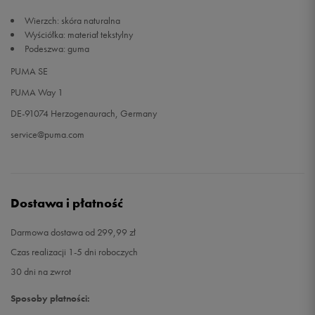
Wierzch: skóra naturalna
45
29,5 cm
Powiadom o dostępności
Wyściółka: materiał tekstylny
Podeszwa: guma
46
30 cm
Powiadom o dostępności
PUMA SE
PUMA Way 1
47
31 cm
Powiadom o dostępności
DE-91074 Herzogenaurach, Germany
service@puma.com
Dostawa i płatność
Darmowa dostawa od 299,99 zł
Czas realizacji 1-5 dni roboczych
30 dni na zwrot
Sposoby płatności: