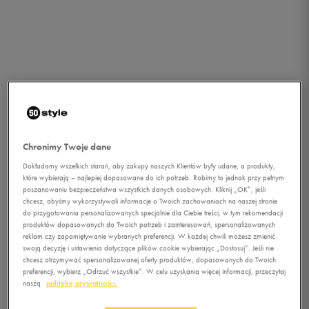
Chronimy Twoje dane
Dokładamy wszelkich starań, aby zakupy naszych Klientów były udane, a produkty,
które wybierają – najlepiej dopasowane do ich potrzeb. Robimy to jednak przy pełnym
poszanowaniu bezpieczeństwa wszystkich danych osobowych. Kliknij „OK”, jeśli
chcesz, abyśmy wykorzystywali informacje o Twoich zachowaniach na naszej stronie
do przygotowania personalizowanych specjalnie dla Ciebie treści, w tym rekomendacji
produktów dopasowanych do Twoich potrzeb i zainteresowań, spersonalizowanych
reklam czy zapamiętywanie wybranych preferencji. W każdej chwili możesz zmienić
swoją decyzję i ustawienia dotyczące plików cookie wybierając „Dostosuj”. Jeśli nie
chcesz otrzymywać spersonalizowanej oferty produktów, dopasowanych do Twoich
1/4
preferencji, wybierz „Odrzuć wszystkie”. W celu uzyskania więcej informacji, przeczytaj
naszą
politykę prywatności.