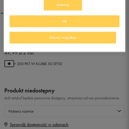
Dostosuj
OK
PUMA SMASH
Odrzuć wszystkie
0.0
(
0
)
49,99
zł
z Vat
+ 250 PKT W
KLUBIE 50 STYLE
Produkt niedostępny
Jeśli artykuł będzie ponownie dostępny, otrzymasz od nas powiadomienie.
Wybierz rozmiar
Sprawdź dostępność w salonach
Rozmiary EU
Rozmiary US