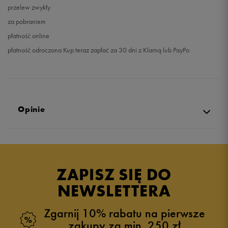
przelew zwykły
za pobraniem
płatność online
płatność odroczona Kup teraz zapłać za 30 dni z Klarną lub PayPo
Opinie
Produkt nie posiada recenzji
ZAPISZ SIĘ DO
NEWSLETTERA
Zgarnij 10% rabatu na pierwsze
zakupy za min. 250 zł