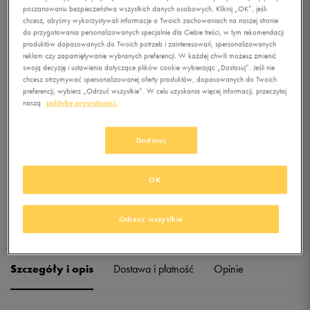
FOREVER JERSEY PANTS
poszanowaniu bezpieczeństwa wszystkich danych osobowych. Kliknij „OK”, jeśli
chcesz, abyśmy wykorzystywali informacje o Twoich zachowaniach na naszej stronie
do przygotowania personalizowanych specjalnie dla Ciebie treści, w tym rekomendacji
0.0
(
0
)
produktów dopasowanych do Twoich potrzeb i zainteresowań, spersonalizowanych
39,99
zł
z Vat
reklam czy zapamiętywanie wybranych preferencji. W każdej chwili możesz zmienić
swoją decyzję i ustawienia dotyczące plików cookie wybierając „Dostosuj”. Jeśli nie
chcesz otrzymywać spersonalizowanej oferty produktów, dopasowanych do Twoich
+ 200 PKT W
KLUBIE 50 STYLE
preferencji, wybierz „Odrzuć wszystkie”. W celu uzyskania więcej informacji, przeczytaj
naszą
politykę prywatności.
Dostosuj
Produkt niedostępny
Jeśli artykuł będzie ponownie dostępny, otrzymasz od nas powiadomienie.
OK
Wybierz rozmiar
Odrzuć wszystkie
Sprawdź dostępność w salonach
XS
Powiadom o dostępności
Szczegóły i opis
Dostawa i płatność
Opinie
S
Powiadom o dostępności
M
Powiadom o dostępności