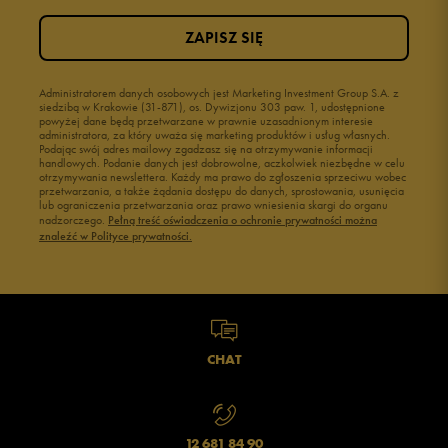
ZAPISZ SIĘ
Administratorem danych osobowych jest Marketing Investment Group S.A. z
siedzibą w Krakowie (31-871), os. Dywizjonu 303 paw. 1, udostępnione
powyżej dane będą przetwarzane w prawnie uzasadnionym interesie
administratora, za który uważa się marketing produktów i usług własnych.
Podając swój adres mailowy zgadzasz się na otrzymywanie informacji
handlowych. Podanie danych jest dobrowolne, aczkolwiek niezbędne w celu
otrzymywania newslettera. Każdy ma prawo do zgłoszenia sprzeciwu wobec
przetwarzania, a także żądania dostępu do danych, sprostowania, usunięcia
lub ograniczenia przetwarzania oraz prawo wniesienia skargi do organu
nadzorczego.
Pełną treść oświadczenia o ochronie prywatności można
znaleźć w Polityce prywatności.
CHAT
12 681 84 90