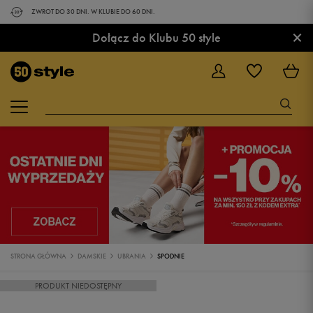
ZWROT DO 30 DNI. W KLUBIE DO 60 DNI.
×
Dołącz do Klubu 50 style
STRONA GŁÓWNA
DAMSKIE
UBRANIA
SPODNIE
PRODUKT NIEDOSTĘPNY