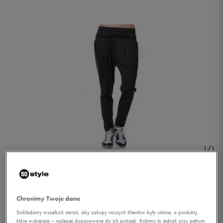
1/1
Chronimy Twoje dane
Dokładamy wszelkich starań, aby zakupy naszych Klientów były udane, a produkty,
PUMA SPODNIE ACTIVE
które wybierają – najlepiej dopasowane do ich potrzeb. Robimy to jednak przy pełnym