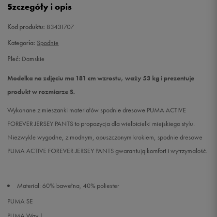
Szczegóły i opis
L
Powiadom o dostępności
Kod produktu:
83431707
Kategoria:
Spodnie
Płeć:
Damskie
Modelka na zdjęciu ma 181 cm wzrostu, waży 53 kg i prezentuje
produkt w rozmiarze S.
Wykonane z mieszanki materiałów spodnie dresowe PUMA ACTIVE
FOREVER JERSEY PANTS to propozycja dla wielbicielki miejskiego stylu.
Niezwykle wygodne, z modnym, opuszczonym krokiem, spodnie dresowe
PUMA ACTIVE FOREVER JERSEY PANTS gwarantują komfort i wytrzymałość.
Materiał: 60% bawełna, 40% poliester
PUMA SE
PUMA Way 1