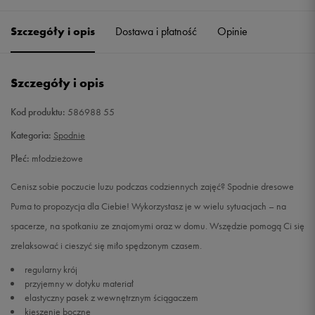
128
Powiadom o dostępności
Szczegóły i opis
Dostawa i płatność
Opinie
140
Powiadom o dostępności
Szczegóły i opis
152
Powiadom o dostępności
Kod produktu:
586988 55
164
Powiadom o dostępności
Kategoria:
Spodnie
Płeć:
młodzieżowe
Cenisz sobie poczucie luzu podczas codziennych zajęć? Spodnie dresowe
Puma to propozycja dla Ciebie! Wykorzystasz je w wielu sytuacjach – na
spacerze, na spotkaniu ze znajomymi oraz w domu. Wszędzie pomogą Ci się
zrelaksować i cieszyć się miło spędzonym czasem.
regularny krój
przyjemny w dotyku materiał
elastyczny pasek z wewnętrznym ściągaczem
kieszenie boczne