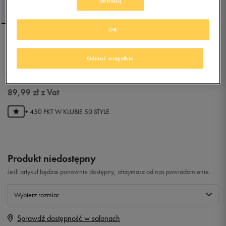
Dostosuj
OK
PUMA SPODNIE ESS+ 2
COL LOGO FL CL B
Odrzuć wszystkie
5.0
(
20
)
89,99
zł
z Vat
+ 450 PKT W
KLUBIE 50 STYLE
Produkt niedostępny
Jeśli artykuł będzie ponownie dostępny, otrzymasz od nas powiadomienie.
Wybierz rozmiar
Sprawdź dostępność w salonach
Rozmiary EU
Rozmiary US