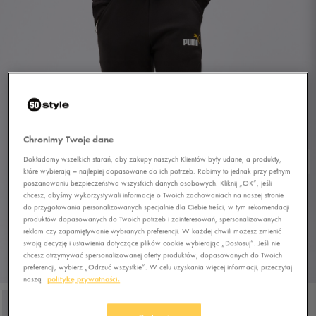
Chronimy Twoje dane
Dokładamy wszelkich starań, aby zakupy naszych Klientów były udane, a produkty,
które wybierają – najlepiej dopasowane do ich potrzeb. Robimy to jednak przy pełnym
poszanowaniu bezpieczeństwa wszystkich danych osobowych. Kliknij „OK”, jeśli
chcesz, abyśmy wykorzystywali informacje o Twoich zachowaniach na naszej stronie
do przygotowania personalizowanych specjalnie dla Ciebie treści, w tym rekomendacji
produktów dopasowanych do Twoich potrzeb i zainteresowań, spersonalizowanych
reklam czy zapamiętywanie wybranych preferencji. W każdej chwili możesz zmienić
swoją decyzję i ustawienia dotyczące plików cookie wybierając „Dostosuj”. Jeśli nie
chcesz otrzymywać spersonalizowanej oferty produktów, dopasowanych do Twoich
1/4
preferencji, wybierz „Odrzuć wszystkie”. W celu uzyskania więcej informacji, przeczytaj
naszą
politykę prywatności.