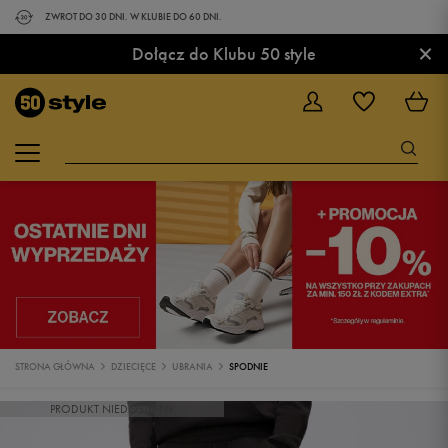
ZWROT DO 30 DNI. W KLUBIE DO 60 DNI.
×
Dołącz do Klubu 50 style
STRONA GŁÓWNA
DZIECIĘCE
UBRANIA
SPODNIE
PRODUKT NIEDOSTĘPNY