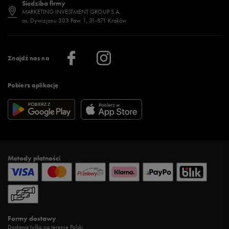
Siedziba firmy
Jak wybrać buty na zimę?
Stylizacje damskie
Sklepy stacjonarne
MARKETING INVESTMENT GROUP S.A.
os. Dywizjonu 303 Paw. 1, 31-871 Kraków
Więcej >
Klub 50 style
Regulamin sklepu 50 style
Praca
Regulamin aplikacji 50 style
Informacje o firmie
Więcej regulaminów >
Znajdź nas na
Pobierz aplikację
Metody płatności
Formy dostawy
Dostawa tylko na terenie Polski