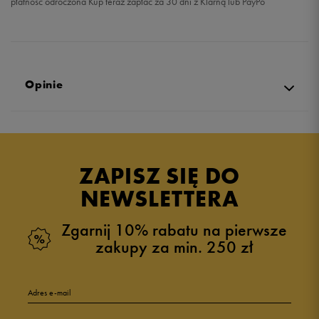
płatność odroczona Kup teraz zapłać za 30 dni z Klarną lub PayPo
Opinie
5.0
opinii klientów
20
z całego okresu
ZAPISZ SIĘ DO
zebranych i zweryfikowanych przez
NEWSLETTERA
Zgarnij 10% rabatu na pierwsze
zakupy za min. 250 zł
5
95%
Adres e-mail
4
5%